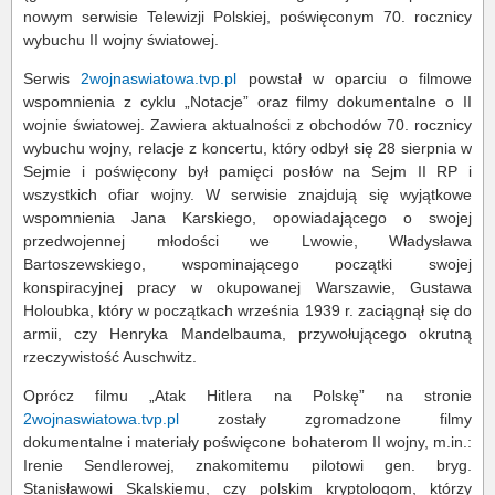
nowym serwisie Telewizji Polskiej, poświęconym 70. rocznicy
wybuchu II wojny światowej.
Serwis
2wojnaswiatowa.tvp.pl
powstał w oparciu o filmowe
wspomnienia z cyklu „Notacje” oraz filmy dokumentalne o II
wojnie światowej. Zawiera aktualności z obchodów 70. rocznicy
wybuchu wojny, relacje z koncertu, który odbył się 28 sierpnia w
Sejmie i poświęcony był pamięci posłów na Sejm II RP i
wszystkich ofiar wojny. W serwisie znajdują się wyjątkowe
wspomnienia Jana Karskiego, opowiadającego o swojej
przedwojennej młodości we Lwowie, Władysława
Bartoszewskiego, wspominającego początki swojej
konspiracyjnej pracy w okupowanej Warszawie, Gustawa
Holoubka, który w początkach września 1939 r. zaciągnął się do
armii, czy Henryka Mandelbauma, przywołującego okrutną
rzeczywistość Auschwitz.
Oprócz filmu „Atak Hitlera na Polskę” na stronie
2wojnaswiatowa.tvp.pl
zostały zgromadzone filmy
dokumentalne i materiały poświęcone bohaterom II wojny, m.in.:
Irenie Sendlerowej, znakomitemu pilotowi gen. bryg.
Stanisławowi Skalskiemu, czy polskim kryptologom, którzy