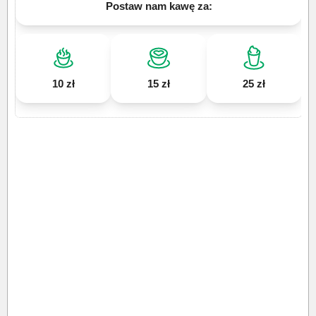
Postaw nam kawę za:
10 zł
15 zł
25 zł