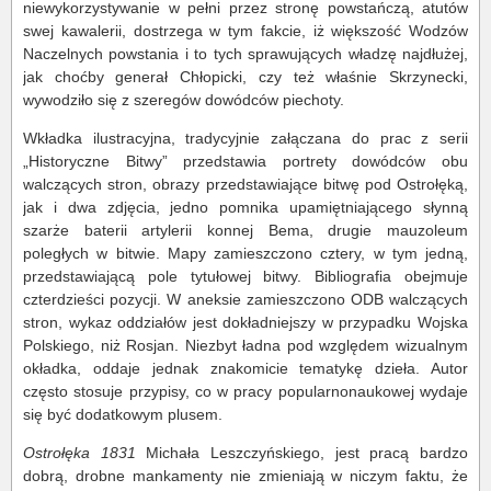
niewykorzystywanie w pełni przez stronę powstańczą, atutów
swej kawalerii, dostrzega w tym fakcie, iż większość Wodzów
Naczelnych powstania i to tych sprawujących władzę najdłużej,
jak choćby generał Chłopicki, czy też właśnie Skrzynecki,
wywodziło się z szeregów dowódców piechoty.
Wkładka ilustracyjna, tradycyjnie załączana do prac z serii
„Historyczne Bitwy” przedstawia portrety dowódców obu
walczących stron, obrazy przedstawiające bitwę pod Ostrołęką,
jak i dwa zdjęcia, jedno pomnika upamiętniającego słynną
szarże baterii artylerii konnej Bema, drugie mauzoleum
poległych w bitwie. Mapy zamieszczono cztery, w tym jedną,
przedstawiającą pole tytułowej bitwy. Bibliografia obejmuje
czterdzieści pozycji. W aneksie zamieszczono ODB walczących
stron, wykaz oddziałów jest dokładniejszy w przypadku Wojska
Polskiego, niż Rosjan. Niezbyt ładna pod względem wizualnym
okładka, oddaje jednak znakomicie tematykę dzieła. Autor
często stosuje przypisy, co w pracy popularnonaukowej wydaje
się być dodatkowym plusem.
Ostrołęka 1831
Michała Leszczyńskiego, jest pracą bardzo
dobrą, drobne mankamenty nie zmieniają w niczym faktu, że