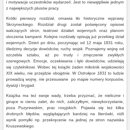
i motywacje uczestników wydarzeń. Jest to niewątpliwie jednym
z największych plusów pracy.
Krótki pierwszy rozdział, omawia tło historyczne wyprawy
Skrzyneckiego. Rozdział drugi został poświęcony opisowi
walczących stron, teatrowi działań wojennych oraz planom
stoczenia kampanii. Kolejne rozdziały opisują już przebieg dział
wojennych. Dzień po dniu, poczynając od 12 maja 1831 roku,
śledzimy decyzje dowódców, ruchy wojsk. Poznajemy wojnę od
szczebla sztabu, aż po trudy i zmęczenie zwykłych
szeregowych. Emocje, oczekiwania i lęki dowódców, udzielają
się czytelnikowi. Wobec tej książki żaden miłośnik wojskowości
XIX wieku, nie przejdzie obojętnie. W
Ostrołęce 1831
to ludzie
prowadzą wojnę, nie przesuwane po mapie numery korpusów,
dywizji i brygad.
Książka ma też swoje wady, trzeba przyznać, że nieliczne i
ginące w cieniu zalet, do nich, zaliczyłbym, niewykorzystanie,
poza Puzyrewskim, prac rosyjskich. Pojawia się też kilka
drobnych błędów, wyglądających bardziej na literówki, niźli
wynik pomyłki np. przekręcenie na jednej ze stron nazwiska
Kruszewskiego.