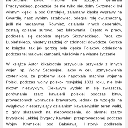
niefortunnej bitwy. Historyk nie szczędzi generała
Prądzyńskiego, pokazuje, że nie tylko nieudolny Skrzynecki był
winnym klęski, a pod Ostrołęką, załamany klęską wyprawy na
Gwardię, nasz wybitny sztabowiec, odegrał rolę dwuznaczną,
jeśli nie negatywną. Również, działania innych generałów,
zostają opisane surowo, bez lukrowania. Często w pracy,
podkreśla się osobiste męstwo Skrzyneckiego, Paca czy
Łubieńskiego, niestety rzadziej ich zdolności dowódcze. Gorzka
to książka, tak jak gorzką była klęska Polaków, odniesiona
podczas tej majowej kampanii, właściwie na własne życzenie.
W książce Autor kilkakrotnie przywołuje przykłady z innych
wojen np. Wojny Secesyjnej, jakby w celu uzmysłowienia
czytelnikom, że problemy jakie napotkała machina wojenna
Polski, podczas wojny polsko- rosyjskiej 1831 roku, nie były
niczym niezwykłym. Ciekawym wydało mi się zwłaszcza,
porównanie szarż kawalerii polskiej podczas bitwy,
prowadzonych wprawdzie brawurowo, jednak ze względu na
wyjątkowo niesprzyjający działaniom kawaleryjskim teren walki,
z góry skazanych na niepowodzenie, do słynnej szarży
brytyjskiej Lekkiej Brygady Kawalerii przeprowadzonej podczas
Wojny Krymskiej pod Bakaławą. Historyk podkreśla