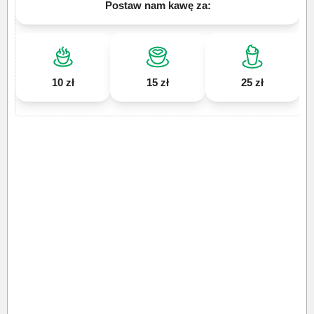
Postaw nam kawę za:
10 zł
15 zł
25 zł