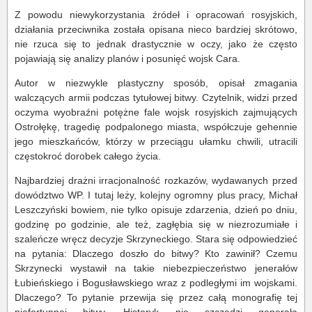
Z powodu niewykorzystania źródeł i opracowań rosyjskich,
działania przeciwnika została opisana nieco bardziej skrótowo,
nie rzuca się to jednak drastycznie w oczy, jako że często
pojawiają się analizy planów i posunięć wojsk Cara.
Autor w niezwykle plastyczny sposób, opisał zmagania
walczących armii podczas tytułowej bitwy. Czytelnik, widzi przed
oczyma wyobraźni potężne fale wojsk rosyjskich zajmujących
Ostrołękę, tragedię podpalonego miasta, współczuje gehennie
jego mieszkańców, którzy w przeciągu ułamku chwili, utracili
częstokroć dorobek całego życia.
Najbardziej drażni irracjonalność rozkazów, wydawanych przed
dowództwo WP. I tutaj leży, kolejny ogromny plus pracy, Michał
Leszczyński bowiem, nie tylko opisuje zdarzenia, dzień po dniu,
godzinę po godzinie, ale też, zagłębia się w niezrozumiałe i
szaleńcze wręcz decyzje Skrzyneckiego. Stara się odpowiedzieć
na pytania: Dlaczego doszło do bitwy? Kto zawinił? Czemu
Skrzynecki wystawił na takie niebezpieczeństwo jenerałów
Łubieńskiego i Bogusławskiego wraz z podległymi im wojskami.
Dlaczego? To pytanie przewija się przez całą monografię tej