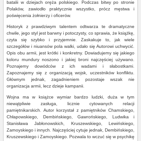
batalii w dziejach oręża polskiego. Podczas bitwy po stronie
Polaków, zawiodło praktycznie wszystko, prócz męstwa i
poświęcenia żołnierzy i oficerów.
Historyk z prawdziwym talentem odtwarza te dramatyczne
chwile, jego styl jest barwny i potoczysty, co sprawia, że książkę,
czyta się szybko i przyjemnie. Zaskakuje to, jak wiele
szczegółów i niuansów pola walki, udało się Autorowi uchwycić.
Opis obu armii, jest krótki i konkretny. Dowiadujemy się jakiego
koloru mundury noszono i jakiej broni najczęściej używano.
Poznajemy dowódców z ich wadami i słabostkami.
Zapoznajemy się z organizacją wojsk, uczestników konfliktu.
Głównym jednak, zagadnieniem pozostaje wszak nie
organizacja armii, lecz dzieje kampanii.
Wojna ma w książce wymiar bardzo ludzki, duża w tym
niewątpliwie zasługa, licznie cytowanych relacji
pamiętnikarskich. Autor korzystał z pamiętników Chamskiego,
Chłapowskiego, Dembińskiego, Gawrońskiego, Ludwika i
Stanisława Jabłonowskich, Kruszewskiego, Lewińskiego,
Zamoyskiego i innych. Najczęściej cytuje jednak, Dembińskiego,
Kruszewskiego i Zamoyskiego. Pozwala to wczuć się w psychikę