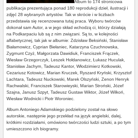
Album to 174 stronicowa
publikacja prezentująca ponad 180 reprodukcji dzieł, ilustracji i
zdjęć 28 wybranych artystów. Tak w skrócie i w liczbach
przedstawia się recenzowana tutaj praca. Wyboru twórców
dokonał sam Autor, a w jego skład wchodzą ci, którzy działają
na Podkarpaciu lub są z nim związani. Są to, w kolejności
alfabetycznej, tak jak w albumie: Zdzisław Beksiński, Stanisław
Białamowicz, Cyprian Biełaniec, Katarzyna Czuchnowska,
Zygmunt Czyż, Małgorzata Dawidiuk, Franciszek Frączek,
Wiesław Grzegorczyk, Leszek Hołdanowicz, Łukasz Huculak,
Stanisław Jachym, Tadeusz Kantor, Włodzimierz Kotkowski,
Cezariusz Kotowicz, Marian Kruczek, Ryszard Kryński, Krzysztof
Lachtara, Tadeusz Nuckowski, Marek Olszyński, Zenon Henryk
Rachwalski, Franciszek Starowieyski, Marian Stroński, Józef
Szajna, Janusz Szpyt, Tadeusz Gustaw Wiktor, Józef Wilkoń,
Wiesław Wodnicki i Piotr Woroniec.
Album Antoniego Adamskiego podzielony został na słowo
autorskie, następnie jego przekład na język angielski, dalej,
krótkimi rozdziałami, omówiono twórczości ludzi sztuki, a po tym
umieszczono ich biogramy.