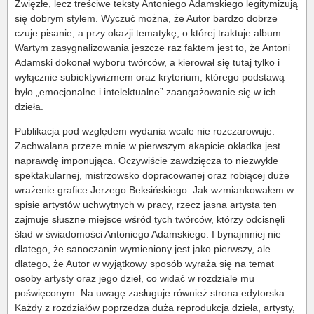
Zwięzłe, lecz treściwe teksty Antoniego Adamskiego legitymizują
się dobrym stylem. Wyczuć można, że Autor bardzo dobrze
czuje pisanie, a przy okazji tematykę, o której traktuje album.
Wartym zasygnalizowania jeszcze raz faktem jest to, że Antoni
Adamski dokonał wyboru twórców, a kierował się tutaj tylko i
wyłącznie subiektywizmem oraz kryterium, którego podstawą
było „emocjonalne i intelektualne” zaangażowanie się w ich
dzieła.
Publikacja pod względem wydania wcale nie rozczarowuje.
Zachwalana przeze mnie w pierwszym akapicie okładka jest
naprawdę imponująca. Oczywiście zawdzięcza to niezwykle
spektakularnej, mistrzowsko dopracowanej oraz robiącej duże
wrażenie grafice Jerzego Beksińskiego. Jak wzmiankowałem w
spisie artystów uchwytnych w pracy, rzecz jasna artysta ten
zajmuje słuszne miejsce wśród tych twórców, którzy odcisnęli
ślad w świadomości Antoniego Adamskiego. I bynajmniej nie
dlatego, że sanoczanin wymieniony jest jako pierwszy, ale
dlatego, że Autor w wyjątkowy sposób wyraża się na temat
osoby artysty oraz jego dzieł, co widać w rozdziale mu
poświęconym. Na uwagę zasługuje również strona edytorska.
Każdy z rozdziałów poprzedza duża reprodukcja dzieła, artysty,