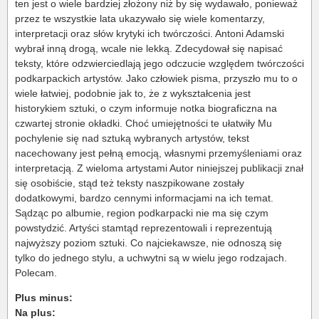
ten jest o wiele bardziej złożony niż by się wydawało, ponieważ
przez te wszystkie lata ukazywało się wiele komentarzy,
interpretacji oraz słów krytyki ich twórczości. Antoni Adamski
wybrał inną drogą, wcale nie lekką. Zdecydował się napisać
teksty, które odzwierciedlają jego odczucie względem twórczości
podkarpackich artystów. Jako człowiek pisma, przyszło mu to o
wiele łatwiej, podobnie jak to, że z wykształcenia jest
historykiem sztuki, o czym informuje notka biograficzna na
czwartej stronie okładki. Choć umiejętności te ułatwiły Mu
pochylenie się nad sztuką wybranych artystów, tekst
nacechowany jest pełną emocją, własnymi przemyśleniami oraz
interpretacją. Z wieloma artystami Autor niniejszej publikacji znał
się osobiście, stąd też teksty naszpikowane zostały
dodatkowymi, bardzo cennymi informacjami na ich temat.
Sądząc po albumie, region podkarpacki nie ma się czym
powstydzić. Artyści stamtąd reprezentowali i reprezentują
najwyższy poziom sztuki. Co najciekawsze, nie odnoszą się
tylko do jednego stylu, a uchwytni są w wielu jego rodzajach.
Polecam.
Plus minus:
Na plus: