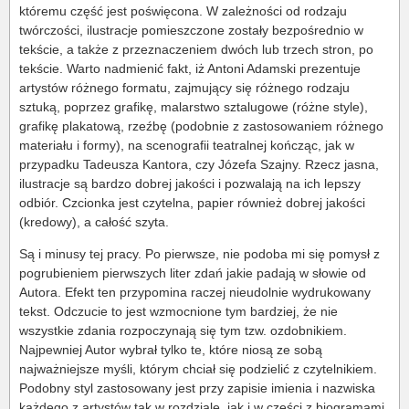
któremu część jest poświęcona. W zależności od rodzaju
twórczości, ilustracje pomieszczone zostały bezpośrednio w
tekście, a także z przeznaczeniem dwóch lub trzech stron, po
tekście. Warto nadmienić fakt, iż Antoni Adamski prezentuje
artystów różnego formatu, zajmujący się różnego rodzaju
sztuką, poprzez grafikę, malarstwo sztalugowe (różne style),
grafikę plakatową, rzeźbę (podobnie z zastosowaniem różnego
materiału i formy), na scenografii teatralnej kończąc, jak w
przypadku Tadeusza Kantora, czy Józefa Szajny. Rzecz jasna,
ilustracje są bardzo dobrej jakości i pozwalają na ich lepszy
odbiór. Czcionka jest czytelna, papier również dobrej jakości
(kredowy), a całość szyta.
Są i minusy tej pracy. Po pierwsze, nie podoba mi się pomysł z
pogrubieniem pierwszych liter zdań jakie padają w słowie od
Autora. Efekt ten przypomina raczej nieudolnie wydrukowany
tekst. Odczucie to jest wzmocnione tym bardziej, że nie
wszystkie zdania rozpoczynają się tym tzw. ozdobnikiem.
Najpewniej Autor wybrał tylko te, które niosą ze sobą
najważniejsze myśli, którym chciał się podzielić z czytelnikiem.
Podobny styl zastosowany jest przy zapisie imienia i nazwiska
każdego z artystów tak w rozdziale, jak i w części z biogramami.