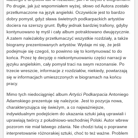
Po drugie, jak już wspomniałem wyżej, słowo od Autora zostało
przetłumaczone na język angielski. Oczywiście jest to bardzo
dobry pomysł, gdyż sława świetnych podkarpackich artystów
dociera na szerszy grunt. Byłby jednak bardziej trafiony, gdyby
kontynuowano tę myśl i cały album potraktowano dwujęzycznie.
A zatem należałoby przetłumaczyć wszystkie rozdziały, a także
biogramy prezentowanych artystów. Wydaje mi się, że jeśli
podejmuje się czegoś, to powinno się to kontynuować to do
końca. Przez tę decyzję o niekontynuowaniu części narracji w
języku angielskim, cały pomysł traci na swym rezonansie. Po
trzecie wreszcie, informacje z rozdziałów, niekiedy, powtarzają
się w informacjach umieszczonych w biogramach na końcu
pracy.
Mimo tych niedociągnięć album
Artyści Podkarpacia
Antoniego
Adamskiego prezentuje się należycie. Jest to pozycja nowa,
charakteryzująca się świeżym, a co najważniejsze,
indywidualnym podejściem do ukazania sztuki jaką uprawiali i
uprawiają twórcy z południowo-wschodniej Polski. Autor wbrew
pozorom nie miał łatwego zdania. Nie chodzi tutaj o poprawne
interpretowanie różnorakiej sztuki, choć to też ważne. Problem