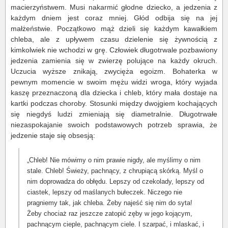
macierzyństwem. Musi nakarmić głodne dziecko, a jedzenia z
każdym dniem jest coraz mniej. Głód odbija się na jej
małżeństwie. Początkowo mąż dzieli się każdym kawałkiem
chleba, ale z upływem czasu dzielenie się żywnością z
kimkolwiek nie wchodzi w grę. Człowiek długotrwale pozbawiony
jedzenia zamienia się w zwierzę polujące na każdy okruch.
Uczucia wyższe znikają, zwycięża egoizm. Bohaterka w
pewnym momencie w swoim mężu widzi wroga, który wyjada
kaszę przeznaczoną dla dziecka i chleb, który mała dostaje na
kartki podczas choroby. Stosunki między dwojgiem kochających
się niegdyś ludzi zmieniają się diametralnie. Długotrwałe
niezaspokajanie swoich podstawowych potrzeb sprawia, że
jedzenie staje się obsesją:
„Chleb! Nie mówimy o nim prawie nigdy, ale myślimy o nim
stale. Chleb! Świeży, pachnący, z chrupiącą skórką. Myśl o
nim doprowadza do obłędu. Lepszy od czekolady, lepszy od
ciastek, lepszy od maślanych bułeczek. Niczego nie
pragniemy tak, jak chleba. Żeby najeść się nim do syta!
Żeby chociaż raz jeszcze zatopić zęby w jego kojącym,
pachnącym cieple, pachnącym ciele. I szarpać, i mlaskać, i