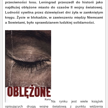
przeciwności losu. Leningrad przeszedł do historii jako
najdłużej oblężone miasto do czasów II wojny światowej.
Ludność cywilna przez dziewięćset dni żyła w zamkniętym
kręgu. Życie w blokadzie, w zawieszeniu między Niemcami
a Sowietami, było sprawdzianem ludzkiej solidarności.
Na rynku jest wiele książek
opisujących drugą wojnę światową z punktu widzenia