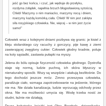
jeść go bez końca, i czuć, jak wędruje do przełyku,
rozdyma żołądek, napełnia brzuch błogosławioną sytością.
Chleb! Marzymy o nim maniacko, marzymy nocą i dniem,
marzymy każdą komórką ciała. Chleb! W nim jest zaklęta
siła rosyjskiego człowieka. Nie, więcej – w nim jest życie
samo!”
Człowiek wraz z kolejnymi dniami pozbywa się granic: je kisiel z
kleju stolarskiego czy racuchy z gorczycy, pije kawę z ziemi
zawierającej zwęglony cukier. Człowiek głodny kradnie, poluje
na koty sąsiadki, zastawia pułapki na myszy.
Jelena do bólu opisuje fizyczność człowieka głodnego. Dystrofia
staje się normą, ludzie puchną, ich skóra błyszczy w
nienaturalny sposób. Wszy są wszędzie i atakują bezlitośnie. Do
tego dochodzi jeszcze mróz. Zimno przeszywa człowieka,
paraliżuje ciało, wzmaga zapotrzebowanie na jedzenie, którego
nie ma. Nie działa kanalizacja, ludzie wyrzucają odchody przez
okna. Nie ma możliwości umycia się. Wodę trzeba nosić ze
studni, łaźnie nie działają.
Drugą bohaterką książki jest Olga Bergholc, dziennikarka,