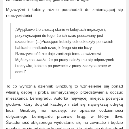
Mężczyźni i kobiety różnie podchodzili do zmieniającej się
rzeczywistości:
„Wyjątkowo źle znoszą stanie w kolejkach mężczyźni,
przyzwyczajeni do tego, że ich czas poddawany jest
szacunkom (...)Pracujące kobiety odziedziczyły po swoich
babkach i matkach czas, którego się nie liczy.
Rzeczywistość nie daje zaniknąć temu atawizmowi.
Mężczyzna uważa, że po pracy należy mu się odpoczynek
i rozrywka; kobieta po powrocie z pracy zaczyna pracę w
domu”.
To co wyróżnia dziennik Ginzburg to wzniesienie się ponad
własną osobę i próba sumarycznego przedstawienia odczuć
mieszkańca Leningradu. Autorka najwięcej miejsca poświęca
głodowi, który dotykał każdego i stał się największą udręką
ludzi. Ginzburg ma nadzieję, że opisanie codzienności
oblężonego Leningardu przerwie krąg, w którym tkwi.
Świadomość oblężonego wydostanie się na zewnątrz i będzie
mogła stać się udziałem kogoś spoza, kto nigdy nie doświadczył