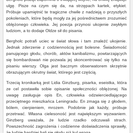
ulgę. Pisze na czym się da, na strzępach kartek, etykiet.
Próbuje upamiętnić te tragiczne chwile z nadzieją o przyszłych
pokoleniach, które będą mogły za jej pośrednictwem zrozumieć
oblężonego człowieka. Jej poezja przynosi ukojenie zwykłym
ludziom, a to dodaje Oldze sił do pisania.
Bergholc potrafi uciec w świat słowa i tam znaleźć ukojenie.
Jednak zderzenie z codziennością jest bolesne. Świadomość
panującego głodu, chorób, aktów kanibalizmu, powtarzających
się bombardowań nie pozwala jej skoncentrować się tylko na
pisaniu wierszy. Olga jest bacznym obserwatorem skrzętnie
obrazującym okrutny świat, którego jest częścią.
Trzecią kronikarką jest Lidia Ginzburg, pisarka, eseistka, która
ze cel postawiła sobie opisanie społeczności oblężonej. Na
uwagę zasługuje opis En, człowieka odzwierciedlającego
przeciętnego mieszkańca Leningradu. En zmaga się z głodem,
bólem, cierpieniem, mrozem. Podobnie jak każdy, próbuje
przetrwać. Własna cielesoność jest największym wyzwaniem.
Ginzberg uważała, że ludzie rzadko odczuwali strach.
Powszechność zagrożenia i codzienne doświadczenia sprawiły,
że ludzie bardziej bali się głodu niż kul wroga.