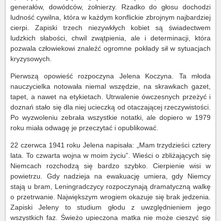
generałów, dowódców, żołnierzy. Rzadko do głosu dochodzi
ludność cywilna, która w każdym konflickie zbrojnym najbardziej
cierpi. Zapiski trzech niezywkłych kobiet są świadectwem
ludzkich słabości, chwil zwątpienia, ale i determinacji, która
pozwala człowiekowi znaleźć ogromne pokłady sił w sytuacjach
kryzysowych.
Pierwszą opowieść rozpoczyna Jelena Koczyna. Ta młoda
nauczycielka notowała niemal wszędzie, na skrawkach gazet,
tapet, a nawet na etykietach. Utrwalenie ówczesnych przeżyć i
doznań stało się dla niej ucieczką od otaczającej rzeczywistości.
Po wyzwoleniu zebrała wszystkie notatki, ale dopiero w 1979
roku miała odwagę je przeczytać i opublikować.
22 czerwca 1941 roku Jelena napisała: „Mam trzydzieści cztery
lata. To czwarta wojna w moim życiu”. Wieści o zbliżających się
Niemcach rozchodzą się bardzo szybko. Cierpienie wisi w
powietrzu. Gdy nadzieja na ewakuację umiera, gdy Niemcy
stają u bram, Leningradczycy rozpoczynają dramatyczną walkę
o przetrwanie. Największym wrogiem okazuje się brak jedzenia.
Zapiski Jeleny to studium głodu z uwzględnieniem jego
wszystkich faz. Świeżo upieczona matka nie może cieszyć się