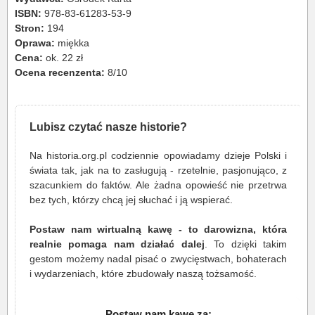
ISBN:
978-83-61283-53-9
Stron:
194
Oprawa:
miękka
Cena:
ok. 22 zł
Ocena recenzenta:
8/10
Lubisz czytać nasze historie?
Na historia.org.pl codziennie opowiadamy dzieje Polski i
świata tak, jak na to zasługują - rzetelnie, pasjonująco, z
szacunkiem do faktów. Ale żadna opowieść nie przetrwa
bez tych, którzy chcą jej słuchać i ją wspierać.
Postaw nam wirtualną kawę - to darowizna, która
realnie pomaga nam działać dalej
. To dzięki takim
gestom możemy nadal pisać o zwycięstwach, bohaterach
i wydarzeniach, które zbudowały naszą tożsamość.
Postaw nam kawę za: