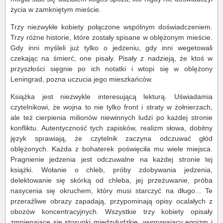
życia w zamkniętym mieście.
Trzy niezwykłe kobiety połączone wspólnym doświadczeniem.
Trzy różne historie, które zostały spisane w oblężonym mieście.
Gdy inni myśleli już tylko o jedzeniu, gdy inni wegetowali
czekając na śmierć, one pisały. Pisały z nadzieją, że ktoś w
przyszłości sięgnie po ich notatki i wtopi się w oblężony
Leningrad, pozna uczucia jego mieszkańców.
Książka jest niezwykle interesującą lekturą. Uświadamia
czytelnikowi, że wojna to nie tylko front i straty w żołnierzach,
ale też cierpienia milionów niewinnych ludzi po każdej stronie
konfliktu. Autentyczność tych zapisków, realizm słowa, dobitny
język sprawiają, że czytelnik zaczyna odczuwać głód
oblężonych. Każda z bohaterek poświęciła mu wiele miejsca.
Pragnienie jedzenia jest odczuwalne na każdej stronie tej
książki. Wołanie o chleb, próby zdobywania jedzenia,
delektowanie się skórką od chleba, jej przeżuwanie, próba
nasycenia się okruchem, który musi starczyć na długo... Te
przeraźliwe obrazy zapadają, przypominają opisy ocalałych z
obozów koncentracyjnych. Wszystkie trzy kobiety opisały
zmnienające się stosunki międzyludzkie, wygrywający egoizm i