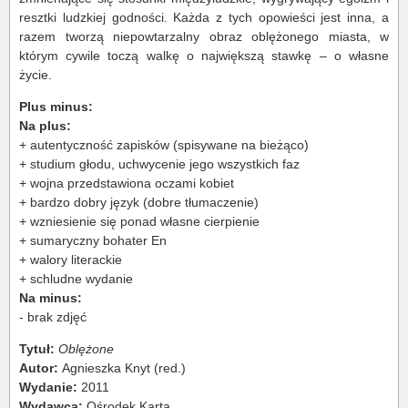
resztki ludzkiej godności. Każda z tych opowieści jest inna, a
razem tworzą niepowtarzalny obraz oblężonego miasta, w
którym cywile toczą walkę o największą stawkę – o własne
życie.
Plus minus:
Na plus:
+ autentyczność zapisków (spisywane na bieżąco)
+ studium głodu, uchwycenie jego wszystkich faz
+ wojna przedstawiona oczami kobiet
+ bardzo dobry język (dobre tłumaczenie)
+ wzniesienie się ponad własne cierpienie
+ sumaryczny bohater En
+ walory literackie
+ schludne wydanie
Na minus:
- brak zdjęć
Tytuł:
Oblężone
Autor:
Agnieszka Knyt (red.)
Wydanie:
2011
Wydawca:
Ośrodek Karta