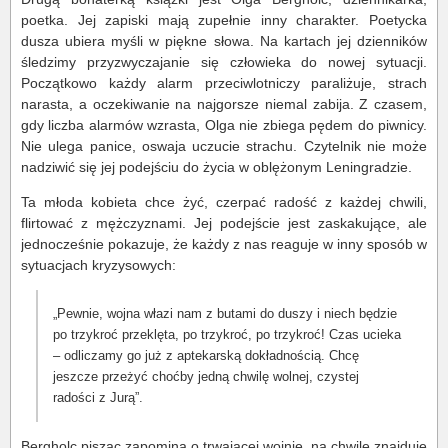
poetka. Jej zapiski mają zupełnie inny charakter. Poetycka
dusza ubiera myśli w piękne słowa. Na kartach jej dzienników
śledzimy przyzwyczajanie się człowieka do nowej sytuacji.
Początkowo każdy alarm przeciwlotniczy paraliżuje, strach
narasta, a oczekiwanie na najgorsze niemal zabija. Z czasem,
gdy liczba alarmów wzrasta, Olga nie zbiega pędem do piwnicy.
Nie ulega panice, oswaja uczucie strachu. Czytelnik nie może
nadziwić się jej podejściu do życia w oblężonym Leningradzie.
Ta młoda kobieta chce żyć, czerpać radość z każdej chwili,
flirtować z mężczyznami. Jej podejście jest zaskakujące, ale
jednocześnie pokazuje, że każdy z nas reaguje w inny sposób w
sytuacjach kryzysowych:
„Pewnie, wojna włazi nam z butami do duszy i niech będzie
po trzykroć przeklęta, po trzykroć, po trzykroć! Czas ucieka
– odliczamy go już z aptekarską dokładnością. Chcę
jeszcze przeżyć choćby jedną chwilę wolnej, czystej
radości z Jurą”.
Bergholc pisząc zapomina o trwającej wojnie, na chwilę znajduje