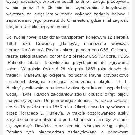
wytrzymałościowy, w którym osiadł na dnie i załoga przebywała
w nim przez 2 h 35 min bez wynurzania. Zdecydowano
wówczas, że okręt jest w stanie wykonać zadania bojowe i
zaplanowano jego przerzut do Charleston, gdzie miał zagrozić
okrętom Unii blokującym ten port.
Do swojej nowej bazy dotarł transportem kolejowym 12 sierpnia
1863 roku. Dowódcą „Hunley’a„ mianowano wówczas
porucznika Johna A. Payna z okrętu pancernego CSS „Chicora„,
resztę załogi stanowili ochotnicy z okrętów CSS „Chicora„ i CSS
„Palmetto State”. Niezwłocznie przystąpiono do zgrywania
załogi. W trakcie ćwiczeń 29 sierpnia 1863 roku doszło do
tragedii. Manewrując okrętem, porucznik Payne przypadkowo
uruchomił dźwignię sterującą zanurzeniem okrętu. ”H. L.
Hunley” gwałtownie zanurkował z otwartymi lukami i wypełnił się
wodą. Payne i dwóch załogantów zdołali opuścić okręt, pięciu
marynarzy zginęło. Do ponownego zatonięcia w trakcie ćwiczeń
doszło 15 października 1863 roku. Okręt, dowodzony wówczas
przez Horacego L. Hunley’a, w trakcie pozorowanego ataku
zarył dziobem w muliste dno portu Charleston i nie był w stanie
się wynurzyć. Dowódca oraz siedmiu członków załogi zginęli.
Pomimo tych niepowodzeń zadecydowano o ponownym