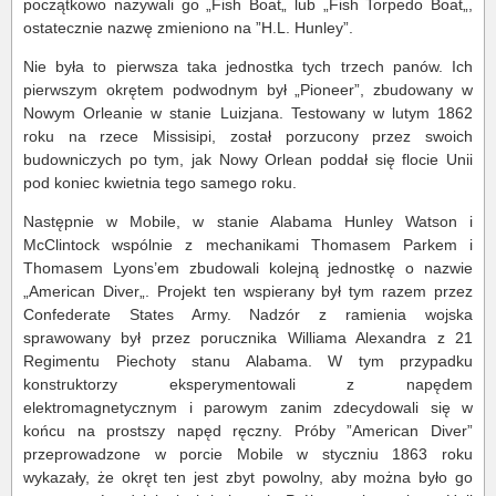
początkowo nazywali go „Fish Boat„ lub „Fish Torpedo Boat„,
ostatecznie nazwę zmieniono na ”H.L. Hunley”.
Nie była to pierwsza taka jednostka tych trzech panów. Ich
pierwszym okrętem podwodnym był „Pioneer”, zbudowany w
Nowym Orleanie w stanie Luizjana. Testowany w lutym 1862
roku na rzece Missisipi, został porzucony przez swoich
budowniczych po tym, jak Nowy Orlean poddał się flocie Unii
pod koniec kwietnia tego samego roku.
Następnie w Mobile, w stanie Alabama Hunley Watson i
McClintock wspólnie z mechanikami Thomasem Parkem i
Thomasem Lyons’em zbudowali kolejną jednostkę o nazwie
„American Diver„. Projekt ten wspierany był tym razem przez
Confederate States Army. Nadzór z ramienia wojska
sprawowany był przez porucznika Williama Alexandra z 21
Regimentu Piechoty stanu Alabama. W tym przypadku
konstruktorzy eksperymentowali z napędem
elektromagnetycznym i parowym zanim zdecydowali się w
końcu na prostszy napęd ręczny. Próby ”American Diver”
przeprowadzone w porcie Mobile w styczniu 1863 roku
wykazały, że okręt ten jest zbyt powolny, aby można było go