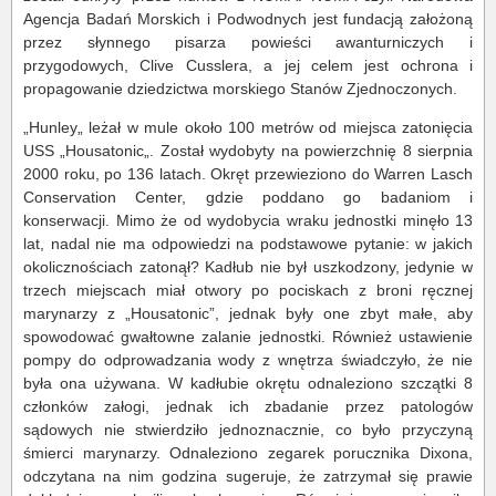
Agencja Badań Morskich i Podwodnych jest fundacją założoną
przez słynnego pisarza powieści awanturniczych i
przygodowych, Clive Cusslera, a jej celem jest ochrona i
propagowanie dziedzictwa morskiego Stanów Zjednoczonych.
„Hunley„ leżał w mule około 100 metrów od miejsca zatonięcia
USS „Housatonic„. Został wydobyty na powierzchnię 8 sierpnia
2000 roku, po 136 latach. Okręt przewieziono do Warren Lasch
Conservation Center, gdzie poddano go badaniom i
konserwacji. Mimo że od wydobycia wraku jednostki minęło 13
lat, nadal nie ma odpowiedzi na podstawowe pytanie: w jakich
okolicznościach zatonął? Kadłub nie był uszkodzony, jedynie w
trzech miejscach miał otwory po pociskach z broni ręcznej
marynarzy z „Housatonic”, jednak były one zbyt małe, aby
spowodować gwałtowne zalanie jednostki. Również ustawienie
pompy do odprowadzania wody z wnętrza świadczyło, że nie
była ona używana. W kadłubie okrętu odnaleziono szczątki 8
członków załogi, jednak ich zbadanie przez patologów
sądowych nie stwierdziło jednoznacznie, co było przyczyną
śmierci marynarzy. Odnaleziono zegarek porucznika Dixona,
odczytana na nim godzina sugeruje, że zatrzymał się prawie