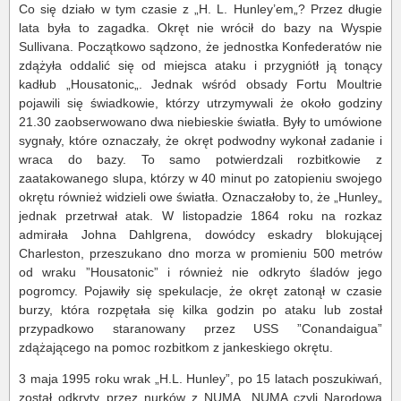
Co się działo w tym czasie z „H. L. Hunley’em„? Przez długie
lata była to zagadka. Okręt nie wrócił do bazy na Wyspie
Sullivana. Początkowo sądzono, że jednostka Konfederatów nie
zdążyła oddalić się od miejsca ataku i przygniótł ją tonący
kadłub „Housatonic„. Jednak wśród obsady Fortu Moultrie
pojawili się świadkowie, którzy utrzymywali że około godziny
21.30 zaobserwowano dwa niebieskie światła. Były to umówione
sygnały, które oznaczały, że okręt podwodny wykonał zadanie i
wraca do bazy. To samo potwierdzali rozbitkowie z
zaatakowanego slupa, którzy w 40 minut po zatopieniu swojego
okrętu również widzieli owe światła. Oznaczałoby to, że „Hunley„
jednak przetrwał atak. W listopadzie 1864 roku na rozkaz
admirała Johna Dahlgrena, dowódcy eskadry blokującej
Charleston, przeszukano dno morza w promieniu 500 metrów
od wraku ”Housatonic” i również nie odkryto śladów jego
pogromcy. Pojawiły się spekulacje, że okręt zatonął w czasie
burzy, która rozpętała się kilka godzin po ataku lub został
przypadkowo staranowany przez USS ”Conandaigua”
zdążającego na pomoc rozbitkom z jankeskiego okrętu.
3 maja 1995 roku wrak „H.L. Hunley”, po 15 latach poszukiwań,
został odkryty przez nurków z NUMA. NUMA czyli Narodowa