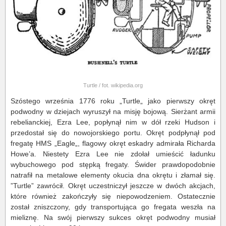
Turtle / fot. wikipedia.org
Szóstego września 1776 roku „Turtle„ jako pierwszy okręt
podwodny w dziejach wyruszył na misję bojową. Sierżant armii
rebelianckiej, Ezra Lee, popłynął nim w dół rzeki Hudson i
przedostał się do nowojorskiego portu. Okręt podpłynął pod
fregatę HMS „Eagle„, flagowy okręt eskadry admirała Richarda
Howe’a. Niestety Ezra Lee nie zdołał umieścić ładunku
wybuchowego pod stępką fregaty. Świder prawdopodobnie
natrafił na metalowe elementy okucia dna okrętu i złamał się.
”Turtle” zawrócił. Okręt uczestniczył jeszcze w dwóch akcjach,
które również zakończyły się niepowodzeniem. Ostatecznie
został zniszczony, gdy transportująca go fregata weszła na
mieliznę. Na swój pierwszy sukces okręt podwodny musiał