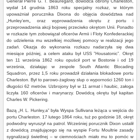
Generał Pierre G. T. Beauregard, dowódca obrony Charleston,
wydał 14 grudnia 1863 roku specjalny rozkaz, w którym
upoważniał porucznika Dixona do objęcia dowództwa nad
„Hunley’em„ oraz wyprowadzenia okrętu z portu i
przeprowadzenia akcji bojowej przeciwko okrętom Unii. Ponadto
w rozkazie tym zobowiązał oficerów Armii i Floty Konfederackiej
do udzielenia mu wszelkiej możliwej pomocy w realizacji jego
zadań. Okazja do wykonania rozkazu nadarzyła się dwa
miesiące później, a celem ataku był USS ”Housatonic”. Okręt
ten 11 września 1862 roku opuścił port w Bostonie i od 19
września, działając w zespole South Atlantic Blocading
Squadron, przez 1,5 roku prowadził działania blokadowe portu
Charleston. Był to parowo-żaglowy slup o wyporności 1260 ton i
długości 62 metrów. Uzbrojony był w 11 armat i haubic, załoga
liczyła 160 oficerów i marynarzy. Dowódcą okrętu był kapitan
Charles W. Pickering.
Bazą „H. L. Hunley,a” była Wyspa Sullivana leżąca u wejścia do
portu Charleston. 17 lutego 1864 roku, tuż po godzinie 18, okręt
podwodny wyruszył na patrol. Wcześniej porucznik Dixon ustalił
z dowódcą znajdującego się na wyspie Fortu Moultrie zasady
sygnalizacji świetlnej – w ciemnościach miało mu to pomóc w