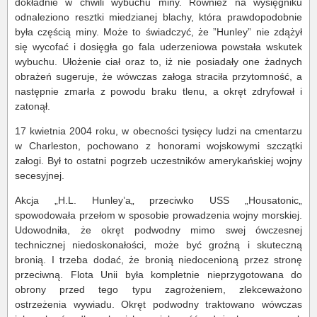
dokładnie w chwili wybuchu miny. Również na wysięgniku
odnaleziono resztki miedzianej blachy, która prawdopodobnie
była częścią miny. Może to świadczyć, że ”Hunley” nie zdążył
się wycofać i dosięgła go fala uderzeniowa powstała wskutek
wybuchu. Ułożenie ciał oraz to, iż nie posiadały one żadnych
obrażeń sugeruje, że wówczas załoga straciła przytomność, a
następnie zmarła z powodu braku tlenu, a okręt zdryfował i
zatonął.
17 kwietnia 2004 roku, w obecności tysięcy ludzi na cmentarzu
w Charleston, pochowano z honorami wojskowymi szczątki
załogi. Był to ostatni pogrzeb uczestników amerykańskiej wojny
secesyjnej.
Akcja „H.L. Hunley’a„ przeciwko USS „Housatonic„
spowodowała przełom w sposobie prowadzenia wojny morskiej.
Udowodniła, że okręt podwodny mimo swej ówczesnej
technicznej niedoskonałości, może być groźną i skuteczną
bronią. I trzeba dodać, że bronią niedocenioną przez stronę
przeciwną. Flota Unii była kompletnie nieprzygotowana do
obrony przed tego typu zagrożeniem, zlekceważono
ostrzeżenia wywiadu. Okręt podwodny traktowano wówczas