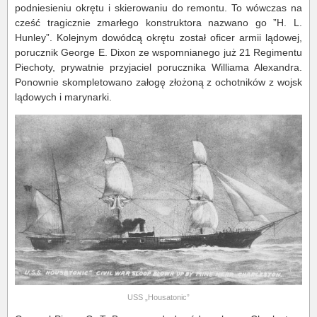
podniesieniu okrętu i skierowaniu do remontu. To wówczas na
cześć tragicznie zmarłego konstruktora nazwano go ”H. L.
Hunley”. Kolejnym dowódcą okrętu został oficer armii lądowej,
porucznik George E. Dixon ze wspomnianego już 21 Regimentu
Piechoty, prywatnie przyjaciel porucznika Williama Alexandra.
Ponownie skompletowano załogę złożoną z ochotników z wojsk
lądowych i marynarki.
USS „Housatonic”