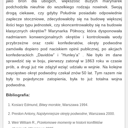
jako broń dla ubogich, większość dużych marynarek
podchodziła nieufnie do wszelkiego rodzaju nowinek. Swoją
drogą ciekawe, czy gdyby Południe posiadało odpowiednie
zaplecze stoczniowe, zdecydowałoby się na budowę większej
ilości tego typu jednostek, czy skoncentrowałoby się na budowie
klasycznych okrętów? Marynarka Północy, która dysponowała
nadmiarem konwencjonalnych okrętów i kontrolowała wody
przybrzeżne oraz rzeki konfederatów, okręty podwodne
zamówiła dopiero pod naciskiem opinii publicznej, po akcjach
konfederackich „Davidów” i ”Hunley’a” . Nie było im dane
sprawdzić się w boju, pierwszy zatonął w 1863 roku w czasie
prób, a drugi już nie zdążył wziąć udziału w wojnie. Na kolejne
zwycięstwo okręt podwodny czekał znów 50 lat. Tym razem nie
były to pojedyncze zatopienia, była to już totalna wojna
podwodna.
Bibliografia:
Kosiarz Edmund,
Bitwy morskie
, Warszawa 1994.
Preston Antony,
Najsłynniejsze okręty podwodne
, Warszawa 2000.
Weir William R.,
Przełomowe momenty w historii konfliktów