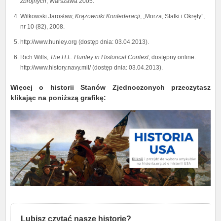
zbrojnych
, Warszawa 2005.
Witkowski Jarosław,
Krążowniki Konfederacji
, „Morza, Statki i Okręty”,
nr 10 (82), 2008.
http://www.hunley.org (dostęp dnia: 03.04.2013).
Rich Wills,
The H.L. Hunley in Historical Context
, dostępny online:
http://www.history.navy.mil/ (dostęp dnia: 03.04.2013).
Więcej o historii Stanów Zjednoczonych przeczytasz
klikając na poniższą grafikę:
Lubisz czytać nasze historie?