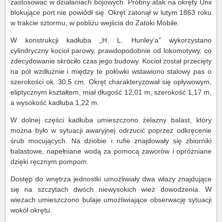
zastosować w działaniach bojowych. Próbny atak na okręty Unii
blokujące port nie powiódł się. Okręt zatonął w lutym 1863 roku
w trakcie sztormu, w pobliżu wejścia do Zatoki Mobile.
W konstrukcji kadłuba „H. L. Hunley’a” wykorzystano
cylindryczny kocioł parowy, prawdopodobnie od lokomotywy, co
zdecydowanie skróciło czas jego budowy. Kocioł został przecięty
na pół wzdłużnie i między te połówki wstawiono stalowy pas o
szerokości ok. 30,5 cm. Okręt charakteryzował się opływowym,
eliptycznym kształtem, miał długość 12,01 m, szerokość 1,17 m,
a wysokość kadłuba 1,22 m.
W dolnej części kadłuba umieszczono żelazny balast, który
można było w sytuacji awaryjnej odrzucić poprzez odkręcenie
śrub mocujących. Na dziobie i rufie znajdowały się zbiorniki
balastowe, napełniane wodą za pomocą zaworów i opróżniane
dzięki ręcznym pompom.
Dostęp do wnętrza jednostki umożliwiały dwa włazy znajdujące
się na szczytach dwóch niewysokich wież dowodzenia. W
wieżach umieszczono bulaje umożliwiające obserwację sytuacji
wokół okrętu.