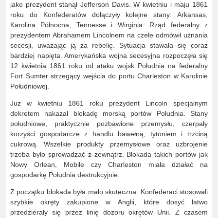
jako prezydent stanął Jefferson Davis. W kwietniu i maju 1861
roku do Konfederatów dołączyły kolejne stany: Arkansas,
Karolina Północna, Tennesse i Wirginia. Rząd federalny z
prezydentem Abrahamem Lincolnem na czele odmówił uznania
secesji, uważając ją za rebelię. Sytuacja stawała się coraz
bardziej napięta. Amerykańska wojna secesyjna rozpoczęła się
12 kwietnia 1861 roku od ataku wojsk Południa na federalny
Fort Sumter strzegący wejścia do portu Charleston w Karolinie
Południowej.
Już w kwietniu 1861 roku prezydent Lincoln specjalnym
dekretem nakazał blokadę morską portów Południa. Stany
południowe, praktycznie pozbawione przemysłu, czerpały
korzyści gospodarcze z handlu bawełną, tytoniem i trzciną
cukrową. Wszelkie produkty przemysłowe oraz uzbrojenie
trzeba było sprowadzać z zewnątrz. Blokada takich portów jak
Nowy Orlean, Mobile czy Charleston miała działać na
gospodarkę Południa destrukcyjnie.
Z początku blokada była mało skuteczna. Konfederaci stosowali
szybkie okręty zakupione w Anglii, które dosyć łatwo
przedzierały się przez linię dozoru okrętów Unii. Z czasem