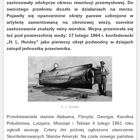
zastosowały zdobycze okresu rewolucji przemysłowej. Do
swoistego przełomu doszło w działaniach na morzu.
Pojawiły się opancerzone okręty parowe uzbrojone w
artylerię zamontowaną na obrotowej wieży, szerokie
zastosowanie znalazły miny morskie. Wojna przeniosła się
też pod powierzchnię wody: 17 lutego 1864 r. konfederacki
„H. L. Hunley” jako pierwszy okręt podwodny w dziejach
zatopił jednostkę przeciwnika.
H. L. Hunley
Przedstawiciele stanów Alabama, Floryda, Georgia, Karolina
Południowa, Luizjana, Missisipi i Teksas 4 lutego 1861 roku
ogłosili secesję. Cztery dni później ogłoszono utworzenie
Skonfederowanych Stanów Ameryki. Na czele nowego państwa