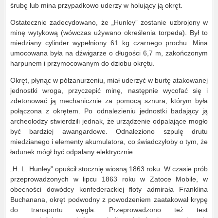
śrubę lub mina przypadkowo uderzy w holujący ją okręt.
Ostatecznie zadecydowano, że „Hunley” zostanie uzbrojony w
minę wytykową (wówczas używano określenia torpeda). Był to
miedziany cylinder wypełniony 61 kg czarnego prochu. Mina
umocowana była na dźwigarze o długości 6,7 m, zakończonym
harpunem i przymocowanym do dziobu okrętu.
Okręt, płynąc w półzanurzeniu, miał uderzyć w burtę atakowanej
jednostki wroga, przyczepić minę, następnie wycofać się i
zdetonować ją mechanicznie za pomocą sznura, którym była
połączona z okrętem. Po odnalezieniu jednostki badający ją
archeolodzy stwierdzili jednak, że urządzenie odpalające mogło
być bardziej awangardowe. Odnaleziono szpulę drutu
miedzianego i elementy akumulatora, co świadczyłoby o tym, że
ładunek mógł być odpalany elektrycznie.
„H. L. Hunley” opuścił stocznię wiosną 1863 roku. W czasie prób
przeprowadzonych w lipcu 1863 roku w Zatoce Mobile, w
obecności dowódcy konfederackiej floty admirała Franklina
Buchanana, okręt podwodny z powodzeniem zaatakował krypę
do transportu węgla. Przeprowadzono też test