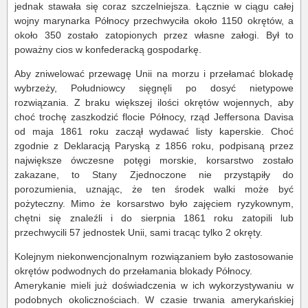
jednak stawała się coraz szczelniejsza. Łącznie w ciągu całej
wojny marynarka Północy przechwyciła około 1150 okrętów, a
około 350 zostało zatopionych przez własne załogi. Był to
poważny cios w konfederacką gospodarkę.
Aby zniwelować przewagę Unii na morzu i przełamać blokadę
wybrzeży, Południowcy sięgnęli po dosyć nietypowe
rozwiązania. Z braku większej ilości okrętów wojennych, aby
choć trochę zaszkodzić flocie Północy, rząd Jeffersona Davisa
od maja 1861 roku zaczął wydawać listy kaperskie. Choć
zgodnie z Deklaracją Paryską z 1856 roku, podpisaną przez
największe ówczesne potęgi morskie, korsarstwo zostało
zakazane, to Stany Zjednoczone nie przystąpiły do
porozumienia, uznając, że ten środek walki może być
pożyteczny. Mimo że korsarstwo było zajęciem ryzykownym,
chętni się znaleźli i do sierpnia 1861 roku zatopili lub
przechwycili 57 jednostek Unii, sami tracąc tylko 2 okręty.
Kolejnym niekonwencjonalnym rozwiązaniem było zastosowanie
okrętów podwodnych do przełamania blokady Północy.
Amerykanie mieli już doświadczenia w ich wykorzystywaniu w
podobnych okolicznościach. W czasie trwania amerykańskiej