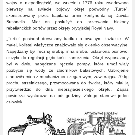
wojny o niepodległość, we wrześniu 1776 roku zwodowano
pierwszy na świecie bojowy okręt podwodny „Turtle”,
skonstruowany przez kapitana armii kontynentalnej Davida
Bushnella. Miał on posłużyć do przerwania blokady
rebelianckich portów przez okręty brytyjskiej Royal Navy.
„Turtle” posiadał drewniany kadłub o owalnym kształcie. W
małej, kolistej wieżyczce znajdowało się okienko obserwacyjne.
Napędzany był ręczną śrubą, inna śruba, ustawiona pionowo,
służyła do regulacji głębokości zanurzenia. Okręt wyposażony
był w dwie, napędzane ręcznie pompy, które umożliwiały
pozbycie się wody ze zbiorników balastowych. Uzbrojenie
stanowiła mina z mechanizmem zegarowym, zawierająca 70 kg
prochu strzelniczego, przymocowana do świdra, który miał ją
przytwierdzić do dna nieprzyjacielskiego okrętu. Zapas
powietrza wystarczał na pół godziny. Załogę stanowił jeden
człowiek.