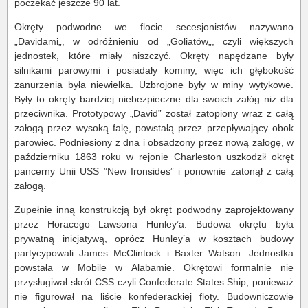
poczekać jeszcze 90 lat.
Okręty podwodne we flocie secesjonistów nazywano
„Davidami„, w odróżnieniu od „Goliatów„, czyli większych
jednostek, które miały niszczyć. Okręty napędzane były
silnikami parowymi i posiadały kominy, więc ich głębokość
zanurzenia była niewielka. Uzbrojone były w miny wytykowe.
Były to okręty bardziej niebezpieczne dla swoich załóg niż dla
przeciwnika. Prototypowy „David” został zatopiony wraz z całą
załogą przez wysoką falę, powstałą przez przepływający obok
parowiec. Podniesiony z dna i obsadzony przez nową załogę, w
październiku 1863 roku w rejonie Charleston uszkodził okręt
pancerny Unii USS ”New Ironsides” i ponownie zatonął z całą
załogą.
Zupełnie inną konstrukcją był okręt podwodny zaprojektowany
przez Horacego Lawsona Hunley’a. Budowa okrętu była
prywatną inicjatywą, oprócz Hunley’a w kosztach budowy
partycypowali James McClintock i Baxter Watson. Jednostka
powstała w Mobile w Alabamie. Okrętowi formalnie nie
przysługiwał skrót CSS czyli Confederate States Ship, ponieważ
nie figurował na liście konfederackiej floty. Budowniczowie