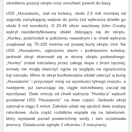
określeniu pozycji okrętu oraz umożliwić powrót do bazy.
USS „Housatonic„ stał na kotwicy, około 2,5 mili morskiej od
zagrody zamykającej wejście do portu (od wybrzeża dzieliło go
około 5 mil morskich). O 20.45 oficer wachtowy John Crosby
wykrył niezidentyfikowany obiekt zbliżający się do okrętu.
„Hunley„ podchodził w położeniu nawodnym i w chwili wykrycia
znajdował się 75-100 metrów od prawej burty okrętu Unii. Na
USS „Housatonic„ ogłoszono alarm i podniesiono kotwicę,
jankeski okręt skierował się w stronę okrętu podwodnego.
„Hunley” został ostrzelany przez załogę slupa z broni ręcznej,
armaty nie mogły otworzyć ognia ze względu na ograniczony
kąt ostrzału. Mimo to okręt konfederatów zdołał uderzyć w burtę
„Housatonic” i przyczepić minę na wysokości tylnego masztu, a
następnie, już zanurzając się, ciągle ostrzeliwany, zaczął się
wycofywać. Dwie minuty od chwili wykrycia ”Hunley’a” wybuch
przełamał USS ”Housatonic” na dwie części. Jankeski okręt
zatonął w ciągu 5 minut. Załodze udało się opuścić dwie szalupy
ratunkowe, duża część rozbitków wspięła się na takielunek,
który wystawał ponad powierzchnię wody i tam oczekiwała
pomocy. Ostatecznie zginęło 2 oficerów i 3 marynarzy.