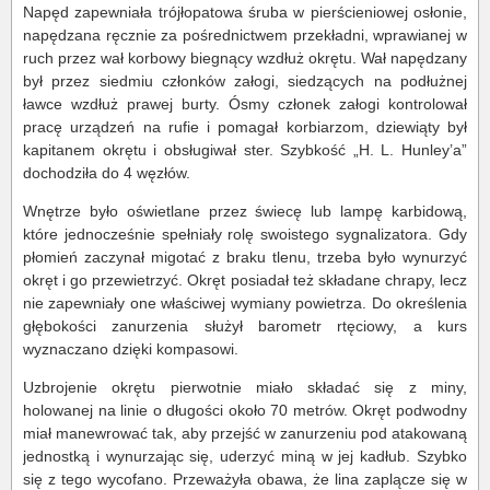
Napęd zapewniała trójłopatowa śruba w pierścieniowej osłonie,
napędzana ręcznie za pośrednictwem przekładni, wprawianej w
ruch przez wał korbowy biegnący wzdłuż okrętu. Wał napędzany
był przez siedmiu członków załogi, siedzących na podłużnej
ławce wzdłuż prawej burty. Ósmy członek załogi kontrolował
pracę urządzeń na rufie i pomagał korbiarzom, dziewiąty był
kapitanem okrętu i obsługiwał ster. Szybkość „H. L. Hunley’a”
dochodziła do 4 węzłów.
Wnętrze było oświetlane przez świecę lub lampę karbidową,
które jednocześnie spełniały rolę swoistego sygnalizatora. Gdy
płomień zaczynał migotać z braku tlenu, trzeba było wynurzyć
okręt i go przewietrzyć. Okręt posiadał też składane chrapy, lecz
nie zapewniały one właściwej wymiany powietrza. Do określenia
głębokości zanurzenia służył barometr rtęciowy, a kurs
wyznaczano dzięki kompasowi.
Uzbrojenie okrętu pierwotnie miało składać się z miny,
holowanej na linie o długości około 70 metrów. Okręt podwodny
miał manewrować tak, aby przejść w zanurzeniu pod atakowaną
jednostką i wynurzając się, uderzyć miną w jej kadłub. Szybko
się z tego wycofano. Przeważyła obawa, że lina zaplącze się w