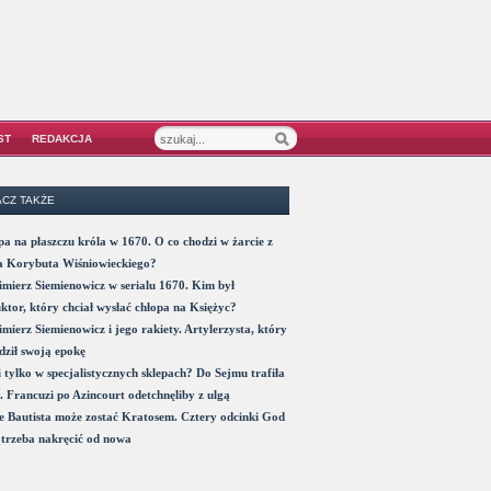
ST
REDAKCJA
CZ TAKŻE
a na płaszczu króla w 1670. O co chodzi w żarcie z
a Korybuta Wiśniowieckiego?
mierz Siemienowicz w serialu 1670. Kim był
ktor, który chciał wysłać chłopa na Księżyc?
mierz Siemienowicz i jego rakiety. Artylerzysta, który
ził swoją epokę
 tylko w specjalistycznych sklepach? Do Sejmu trafiła
. Francuzi po Azincourt odetchnęliby z ulgą
 Bautista może zostać Kratosem. Cztery odcinki God
trzeba nakręcić od nowa