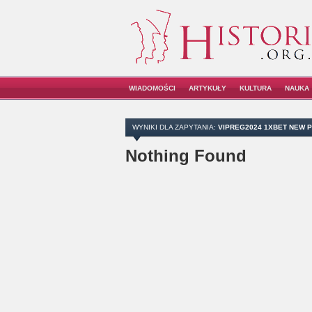
WIADOMOŚCI
ARTYKUŁY
KULTURA
NAUKA
WYNIKI DLA ZAPYTANIA:
VIPREG2024 1XBET NEW
Nothing Found