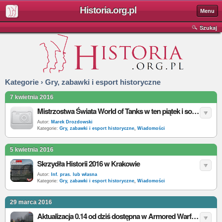
Historia.org.pl
Menu
Szukaj
Kategorie › Gry, zabawki i esport historyczne
7 kwietnia 2016
Mistrzostwa Świata World of Tanks w ten piątek i sobotę w Warszawie!
Autor:
Marek Drozdowski
Kategorie:
Gry, zabawki i esport historyczne
,
Wiadomości
5 kwietnia 2016
Skrzydła Historii 2016 w Krakowie
Autor:
Inf. pras. lub własna
Kategorie:
Gry, zabawki i esport historyczne
,
Wiadomości
29 marca 2016
Aktualizacja 0.14 od dziś dostępna w Armored Warfare. System powtórek i wiele więcej