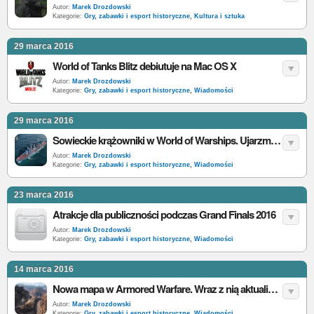
Autor:
Marek Drozdowski
Kategorie:
Gry, zabawki i esport historyczne
,
Kultura i sztuka
29 marca 2016
World of Tanks Blitz debiutuje na Mac OS X
Autor:
Marek Drozdowski
Kategorie:
Gry, zabawki i esport historyczne
,
Wiadomości
29 marca 2016
Sowieckie krążowniki w World of Warships. Ujarzmij ich brutalną siłę i prędkość
Autor:
Marek Drozdowski
Kategorie:
Gry, zabawki i esport historyczne
,
Wiadomości
23 marca 2016
Atrakcje dla publiczności podczas Grand Finals 2016
Autor:
Marek Drozdowski
Kategorie:
Gry, zabawki i esport historyczne
,
Wiadomości
14 marca 2016
Nowa mapa w Armored Warfare. Wraz z nią aktualizacja 0.14
Autor:
Marek Drozdowski
Kategorie:
Gry, zabawki i esport historyczne
,
Wiadomości