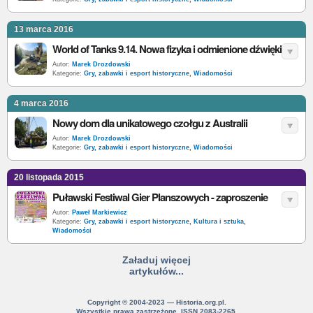
13 marca 2016
World of Tanks 9.14. Nowa fizyka i odmienione dźwięki
Autor:
Marek Drozdowski
Kategorie:
Gry, zabawki i esport historyczne
,
Wiadomości
4 marca 2016
Nowy dom dla unikatowego czołgu z Australii
Autor:
Marek Drozdowski
Kategorie:
Gry, zabawki i esport historyczne
,
Wiadomości
20 listopada 2015
Puławski Festiwal Gier Planszowych - zaproszenie
Autor:
Paweł Markiewicz
Kategorie:
Gry, zabawki i esport historyczne
,
Kultura i sztuka
,
Wiadomości
Załaduj więcej
artykułów...
Copyright © 2004-2023 — Historia.org.pl.
Wszystkie prawa zastrzeżone. ISSN 2083-2265.