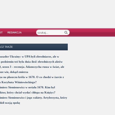
ST
REDAKCJA
CZ TAKŻE
sador Ukrainy: w UPA byli zbrodniarze, ale w
 podziemiu też była duża ilość zbrodniczych aktów
, sezon 3 - recenzja. Adamczycha rusza w świat, ale
sze wie, dokąd zmierza
a na płaszczu króla w 1670. O co chodzi w żarcie z
a Korybuta Wiśniowieckiego?
mierz Siemienowicz w serialu 1670. Kim był
ktor, który chciał wysłać chłopa na Księżyc?
mierz Siemienowicz i jego rakiety. Artylerzysta, który
ził swoją epokę