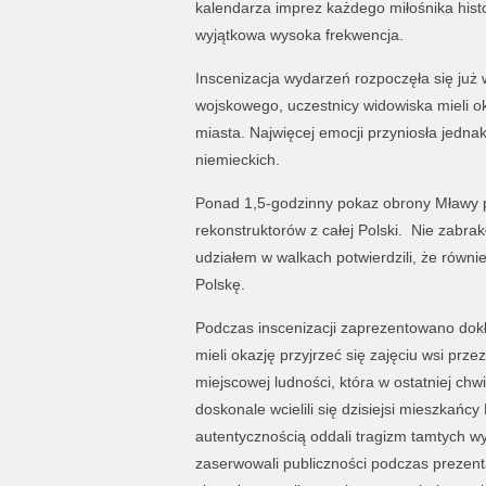
kalendarza imprez każdego miłośnika histo
wyjątkowa wysoka frekwencja.
Inscenizacja wydarzeń rozpoczęła się już w
wojskowego, uczestnicy widowiska mieli o
miasta. Najwięcej emocji przyniosła jednak
niemieckich.
Ponad 1,5-godzinny pokaz obrony Mławy 
rekonstruktorów z całej Polski. Nie zabrak
udziałem w walkach potwierdzili, że równi
Polskę.
Podczas inscenizacji zaprezentowano dokł
mieli okazję przyjrzeć się zajęciu wsi 
miejscowej ludności, która w ostatniej chw
doskonale wcielili się dzisiejsi mieszkańcy
autentycznością oddali tragizm tamtych w
zaserwowali publiczności podczas prezent