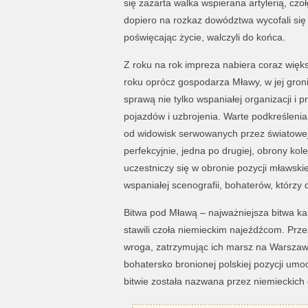
się zażarta walka wspierana artylerią, czo
dopiero na rozkaz dowództwa wycofali się z
poświęcając życie, walczyli do końca.
Z roku na rok impreza nabiera coraz więk
roku oprócz gospodarza Mławy, w jej groni
sprawą nie tylko wspaniałej organizacji i
pojazdów i uzbrojenia. Warte podkreśleni
od widowisk serwowanych przez światowej
perfekcyjnie, jedna po drugiej, obrony ko
uczestniczy się w obronie pozycji mławskie
wspaniałej scenografii, bohaterów, którzy d
Bitwa pod Mławą – najważniejsza bitwa ka
stawili czoła niemieckim najeźdźcom. Prze
wroga, zatrzymując ich marsz na Warszaw
bohatersko bronionej polskiej pozycji umocn
bitwie została nazwana przez niemieckich