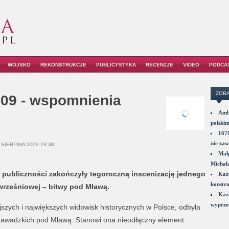
WOJSKO
REKONSTRUKCJE
PUBLICYSTYKA
RECENZJE
VIDEO
PODCA
ZOBA
09 - wspomnienia
Amba
polskim
1670
nie zaw
 SIERPNIA 2009 19:38
Małp
Michał
j publiczności zakończyły tegoroczną inscenizację jednego
Kazi
konstru
wrześniowej – bitwy pod Mławą.
Kazi
wyprzed
jszych i największych widowisk historycznych w Polsce, odbyła
 Zawadzkich pod Mławą. Stanowi ona nieodłączny element