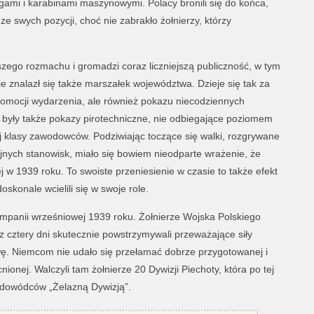
łgami i karabinami maszynowymi. Polacy bronili się do końca,
e swych pozycji, choć nie zabrakło żołnierzy, którzy
szego rozmachu i gromadzi coraz liczniejszą publiczność, w tym
e znalazł się także marszałek województwa. Dzieje się tak za
 promocji wydarzenia, ale również pokazu niecodziennych
a były także pokazy pirotechniczne, nie odbiegające poziomem
 klasy zawodowców. Podziwiając toczące się walki, rozgrywane
lejnych stanowisk, miało się bowiem nieodparte wrażenie, że
j w 1939 roku. To swoiste przeniesienie w czasie to także efekt
oskonale wcielili się w swoje role.
mpanii wrześniowej 1939 roku. Żołnierze Wojska Polskiego
z cztery dni skutecznie powstrzymywali przeważające siły
ę. Niemcom nie udało się przełamać dobrze przygotowanej i
ionej. Walczyli tam żołnierze 20 Dywizji Piechoty, która po tej
 dowódców „Żelazną Dywizją”.