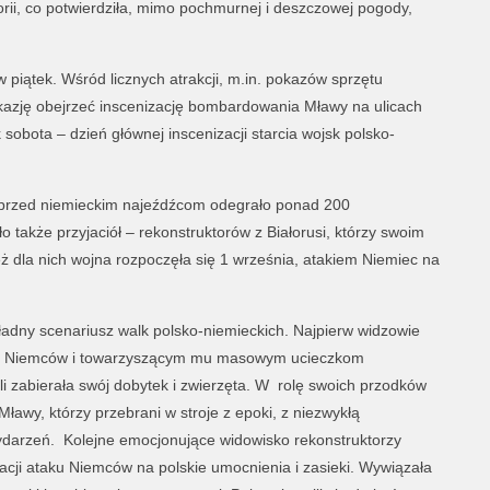
rii, co potwierdziła, mimo pochmurnej i deszczowej pogody,
 piątek. Wśród licznych atrakcji, m.in. pokazów sprzętu
kazję obejrzeć inscenizację bombardowania Mławy na ulicach
 sobota – dzień głównej inscenizacji starcia wojsk polsko-
przed niemieckim najeźdźcom odegrało ponad 200
ło także przyjaciół – rekonstruktorów z Białorusi, którzy swoim
eż dla nich wojna rozpoczęła się 1 września, atakiem Niemiec na
adny scenariusz walk polsko-niemieckich. Najpierw widzowie
przez Niemców i towarzyszącym mu masowym ucieczkom
ili zabierała swój dobytek i zwierzęta. W rolę swoich przodków
 Mławy, którzy przebrani w stroje z epoki, z niezwykłą
ydarzeń. Kolejne emocjonujące widowisko rekonstruktorzy
acji ataku Niemców na polskie umocnienia i zasieki. Wywiązała