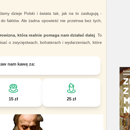
damy dzieje Polski i świata tak, jak na to zasługują -
 do faktów. Ale żadna opowieść nie przetrwa bez tych,
rowizna, która realnie pomaga nam działać dalej
. To
sać o zwycięstwach, bohaterach i wydarzeniach, które
taw nam kawę za:
15 zł
25 zł