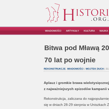
WIADOMOŚCI
ARTYKUŁY
KULTURA
NAUKA
Bitwa pod Mławą 20
70 lat po wojnie
REKONSTRUKCJE
,
WIADOMOŚCI
|
WOJTEK DUCH
| 31
Aplauz i gromkie brawa wielotysięczne
z najważniejszych epizodów kampanii 
Rekonstrukcja, zaliczana do najpopularnie
się w dniach 28-29 sierpnia w Uniszkach