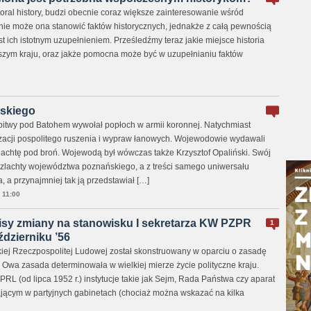
 oral history, budzi obecnie coraz większe zainteresowanie wśród
nie może ona stanowić faktów historycznych, jednakże z całą pewnością
st ich istotnym uzupełnieniem. Prześledźmy teraz jakie miejsce historia
zym kraju, oraz jakże pomocna może być w uzupełnianiu faktów
ńskiego
itwy pod Batohem wywołał popłoch w armii koronnej. Natychmiast
zacji pospolitego ruszenia i wypraw łanowych. Wojewodowie wydawali
zlachtę pod broń. Wojewodą był wówczas także Krzysztof Opaliński. Swój
szlachty województwa poznańskiego, a z treści samego uniwersału
, a przynajmniej tak ją przedstawiał […]
11:00
lisy zmiany na stanowisku I sekretarza KW PZPR
1
dzierniku ’56
kiej Rzeczpospolitej Ludowej został skonstruowany w oparciu o zasadę
 Owa zasada determinowała w wielkiej mierze życie polityczne kraju.
PRL (od lipca 1952 r.) instytucje takie jak Sejm, Rada Państwa czy aparat
jącym w partyjnych gabinetach (chociaż można wskazać na kilka