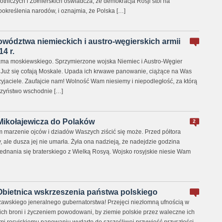
iczych i Żołnierskich oświadcza, że demokracja Rosji stoi na
kreślenia narodów, i oznajmia, że Polska […]
ództwa niemieckich i austro-węgierskich armii
4 r.
rzma moskiewskiego. Sprzymierzone wojska Niemiec i Austro-Węgier
. Już się cofają Moskale. Upada ich krwawe panowanie, ciążące na Was
zyjaciele. Zaufajcie nam! Wolność Wam niesiemy i niepodległość, za którą
arzyństwo wschodnie […]
 Mikołajewicza do Polaków
2
 marzenie ojców i dziadów Waszych ziścić się może. Przed półtora
 ale dusza jej nie umarła. Żyła ona nadzieją, że nadejdzie godzina
ednania się braterskiego z Wielką Rosyą. Wojsko rosyjskie niesie Wam
 Obietnica wskrzeszenia państwa polskiego
wskiego jeneralnego gubernatorstwa! Przejęci niezłomną ufnością w
ich broni i życzeniem powodowani, by ziemie polskie przez waleczne ich