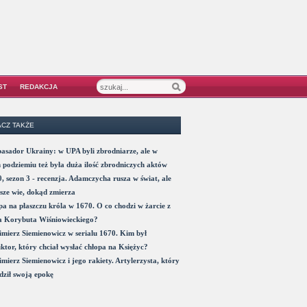
ST
REDAKCJA
CZ TAKŻE
sador Ukrainy: w UPA byli zbrodniarze, ale w
 podziemiu też była duża ilość zbrodniczych aktów
, sezon 3 - recenzja. Adamczycha rusza w świat, ale
sze wie, dokąd zmierza
a na płaszczu króla w 1670. O co chodzi w żarcie z
a Korybuta Wiśniowieckiego?
mierz Siemienowicz w serialu 1670. Kim był
ktor, który chciał wysłać chłopa na Księżyc?
mierz Siemienowicz i jego rakiety. Artylerzysta, który
ził swoją epokę