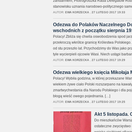
żandarmem, Piotrogrodzka Rada Delegatów Robotn
stanowisku uznania narodowo-politycznego samoo
AUTOR:
EWA KORZECKA
,
27 LUTEGO 2017 19:33
Odezwa do Polaków Naczelnego Dow
wschodnich z początku sierpnia 191
Polacy! Zbliża się chwila oswobodzenia spod ja
przekroczą wkrótce granicę Królestwa Polskiego
od stu przeszło lat. Przychodzimy do Was jako pr
tyle wycierpieli ojcowie Wasi. Niech ustąpi barb
AUTOR:
EWA KORZECKA
,
27 LUTEGO 2017 19:29
Odezwa wielkiego księcia Mikołaja
Polacy! Wybiła godzina, w której przekazane Wam
wiekiem żywe ciało Polski rozszarpano na kawały,
zmartwychwstania dla Narodu Polskiego i dla poj
błogą wieść owego pojednania. […]
AUTOR:
EWA KORZECKA
,
27 LUTEGO 2017 19:25
Akt 5 listopada.
Do mieszkańców Warsza
ostateczne zwycięstwo 