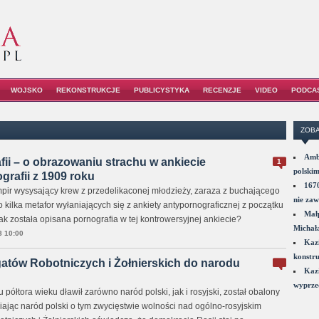
WOJSKO
REKONSTRUKCJE
PUBLICYSTYKA
RECENZJE
VIDEO
PODCA
ZOBA
Amba
ii – o obrazowaniu strachu w ankiecie
1
polskim
grafii z 1909 roku
1670
ir wysysający krew z przedelikaconej młodzieży, zaraza z buchającego
nie zaw
ko kilka metafor wyłaniających się z ankiety antypornograficznej z początku
Małp
ak została opisana pornografia w tej kontrowersyjnej ankiecie?
Michał
 10:00
Kazi
konstru
gatów Robotniczych i Żołnierskich do narodu
Kazi
wyprzed
półtora wieku dławił zarówno naród polski, jak i rosyjski, został obalony
iając naród polski o tym zwycięstwie wolności nad ogólno-rosyjskim