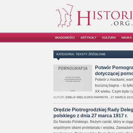
WIADOMOŚCI
ARTYKUŁY
KULTURA
NAUKA
KATEGORIA: TEKSTY ŹRÓDŁOWE
Potwór Pornograf
dotyczącej porno
Potwór z mackami, wamp
trucizną bagna – to tyl
XX wieku. Czym była i j
AUTOR:
EMILIA WIELICZKO-PAPROTA
,
27 MARCA 2018
Orędzie Piotrogrodzkiej Rady Dele
polskiego z dnia 27 marca 1917 r.
Do Narodu Polskiego. Reżym carski, który w ciągu 
wspólnymi siłami proletariatu i wojska. Zawiadam