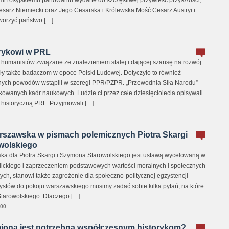
ami rosyjskiemu panowaniu wydarte do szczęśliwej przywieść przyszłości,
arz Niemiecki oraz Jego Cesarska i Królewska Mość Cesarz Austryi i
tworzyć państwo […]
rykowi w PRL
umanistów związane ze znalezieniem stałej i dającej szansę na rozwój
y także badaczom w epoce Polski Ludowej. Dotyczyło to również
óżnych powodów wstąpili w szeregi PPR/PZPR. „Przewodnia Siła Narodu”
kowanych kadr naukowych. Ludzie ci przez całe dziesięciolecia opisywali
ę historyczną PRL. Przyjmowali […]
rszawska w pismach polemicznych Piotra Skargi
wolskiego
a dla Piotra Skargi i Szymona Starowolskiego jest ustawą wycelowaną w
tolickiego i zaprzeczeniem podstawowych wartości moralnych i społecznych
ch, stanowi także zagrożenie dla społeczno-politycznej egzystencji
cystów do pokoju warszawskiego musimy zadać sobie kilka pytań, na które
Starowolskiego. Dlaczego […]
:00
wiona jest potrzebna współczesnym historykom?