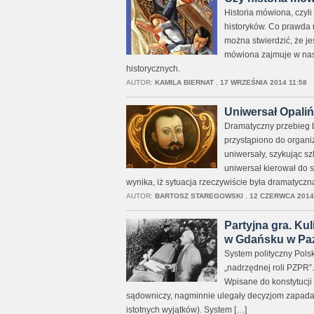
Historia mówiona, czyli
historyków. Co prawda 
można stwierdzić, że je
mówiona zajmuje w nas
historycznych.
AUTOR:
KAMILA BIERNAT
,
17 WRZEŚNIA 2014 11:58
Uniwersał Opali
Dramatyczny przebieg b
przystąpiono do organi
uniwersały, szykując s
uniwersał kierował do 
wynika, iż sytuacja rzeczywiście była dramatyczna
AUTOR:
BARTOSZ STAREGOWSKI
,
12 CZERWCA 2014 
Partyjna gra. Ku
w Gdańsku w Paź
System polityczny Pols
„nadrzędnej roli PZPR”.
Wpisane do konstytucji 
sądowniczy, nagminnie ulegały decyzjom zapada
istotnych wyjątków). System […]