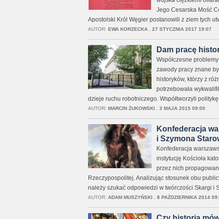
wojska ciężkiemi ofiar
Jego Cesarska Mość Ces
Apostolski Król Węgier postanowili z ziem tych u
AUTOR:
EWA KORZECKA
,
27 STYCZNIA 2017 19:07
Dam pracę histo
Współczesne problemy h
zawody pracy znane był
historyków, którzy z r
potrzebowała wykwalifi
dzieje ruchu robotniczego. Współtworzyli polityk
AUTOR:
MARCIN ŻUKOWSKI
,
3 MAJA 2015 09:00
Konfederacja wa
i Szymona Staro
Konfederacja warszawsk
instytucję Kościoła ka
przez nich propagowany
Rzeczypospolitej. Analizując stosunek obu publi
należy szukać odpowiedzi w twórczości Skargi i 
AUTOR:
ADAM MUSZYŃSKI
,
8 PAŹDZIERNIKA 2014 09
Czy historia mó