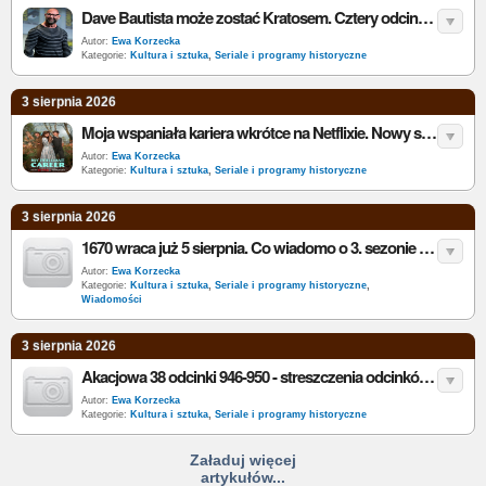
Dave Bautista może zostać Kratosem. Cztery odcinki God of War trzeba nakręcić od nowa
Autor:
Ewa Korzecka
Kategorie:
Kultura i sztuka
,
Seriale i programy historyczne
3 sierpnia 2026
Moja wspaniała kariera wkrótce na Netflixie. Nowy serial powstał na podstawie australijskiej klasyki
Autor:
Ewa Korzecka
Kategorie:
Kultura i sztuka
,
Seriale i programy historyczne
3 sierpnia 2026
1670 wraca już 5 sierpnia. Co wiadomo o 3. sezonie serialu Netfliksa?
Autor:
Ewa Korzecka
Kategorie:
Kultura i sztuka
,
Seriale i programy historyczne
,
Wiadomości
3 sierpnia 2026
Akacjowa 38 odcinki 946-950 - streszczenia odcinków serialu TVP1. Co wydarzy się na Akacjowej 38?
Autor:
Ewa Korzecka
Kategorie:
Kultura i sztuka
,
Seriale i programy historyczne
Załaduj więcej
artykułów...