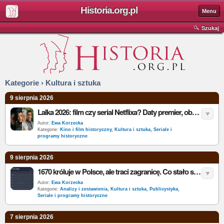
Historia.org.pl
Menu
Szukaj
Kategorie › Kultura i sztuka
9 sierpnia 2026
Lalka 2026: film czy serial Netflixa? Daty premier, obsada i najważniejsze różnice
Autor:
Ewa Korzecka
Kategorie:
Kino i film historyczny
,
Kultura i sztuka
,
Seriale i
programy historyczne
9 sierpnia 2026
1670 króluje w Polsce, ale traci zagranicę. Co stało się z międzynarodowym sukcesem serialu?
Autor:
Ewa Korzecka
Kategorie:
Analizy i zestawienia
,
Kultura i sztuka
,
Publicystyka
,
Seriale i programy historyczne
7 sierpnia 2026