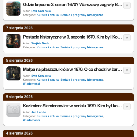
Gdzie kręcono 3. sezon 1670? Warszawę zagrały Brzeg, Lubiąż i Roztoka
Autor:
Ewa Korzecka
Kategorie:
Kultura i sztuka
,
Seriale i programy historyczne
7 sierpnia 2026
Postacie historyczne w 3. sezonie 1670. Kim byli Korybut Wiśniowiecki, Eleonora Habsburżanka, Radziwiłł i Siemienowicz?
Autor:
Wojtek Duch
Kategorie:
Kultura i sztuka
,
Seriale i programy historyczne
5 sierpnia 2026
Małpa na płaszczu króla w 1670. O co chodzi w żarcie z Michała Korybuta Wiśniowieckiego?
Autor:
Ewa Korzecka
Kategorie:
Kultura i sztuka
,
Seriale i programy historyczne
,
Wiadomości
5 sierpnia 2026
Kazimierz Siemienowicz w serialu 1670. Kim był konstruktor, który chciał wysłać chłopa na Księżyc?
Autor:
Jan Lande
Kategorie:
Kultura i sztuka
,
Seriale i programy historyczne
,
Wiadomości
4 sierpnia 2026