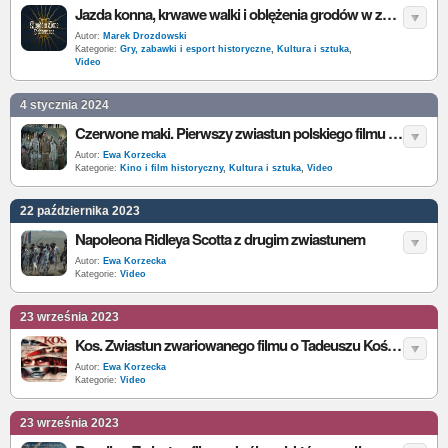
Jazda konna, krwawe walki i oblężenia grodów w zwiastunie Kingdom Come: Deliverance II
Autor:
Marek Drozdowski
Kategorie:
Gry, zabawki i esport historyczne
,
Kultura i sztuka
,
Video
4 stycznia 2024
Czerwone maki. Pierwszy zwiastun polskiego filmu o bitwie pod Monte Cassino
Autor:
Ewa Korzecka
Kategorie:
Kino i film historyczny
,
Kultura i sztuka
,
Video
22 października 2023
Napoleona Ridleya Scotta z drugim zwiastunem
Autor:
Ewa Korzecka
Kategorie:
Video
23 września 2023
Kos. Zwiastun zwariowanego filmu o Tadeuszu Kościuszce
Autor:
Ewa Korzecka
Kategorie:
Video
23 września 2023