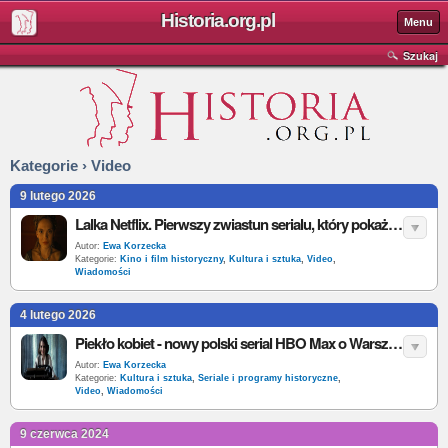
Historia.org.pl
Menu
Szukaj
Kategorie › Video
9 lutego 2026
Lalka Netflix. Pierwszy zwiastun serialu, który pokaże inną Łęcką
Autor:
Ewa Korzecka
Kategorie:
Kino i film historyczny
,
Kultura i sztuka
,
Video
,
Wiadomości
4 lutego 2026
Piekło kobiet - nowy polski serial HBO Max o Warszawie lat 30. Opowie o tematyce aborcji w II RP
Autor:
Ewa Korzecka
Kategorie:
Kultura i sztuka
,
Seriale i programy historyczne
,
Video
,
Wiadomości
9 czerwca 2024