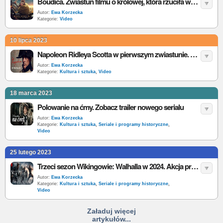
Boudica. Zwiastun filmu o królowej, która rzuciła wyzwanie Cesarstwu Rzymskiemu
Autor:
Ewa Korzecka
Kategorie:
Video
10 lipca 2023
Napoleon Ridleya Scotta w pierwszym zwiastunie. Zapowiada się wielkie kino
Autor:
Ewa Korzecka
Kategorie:
Kultura i sztuka
,
Video
18 marca 2023
Polowanie na ćmy. Zobacz trailer nowego serialu
Autor:
Ewa Korzecka
Kategorie:
Kultura i sztuka
,
Seriale i programy historyczne
,
Video
25 lutego 2023
Trzeci sezon Wikingowie: Walhalla w 2024. Akcja przenosi się do Konstantynopola
Autor:
Ewa Korzecka
Kategorie:
Kultura i sztuka
,
Seriale i programy historyczne
,
Video
Załaduj więcej
artykułów...