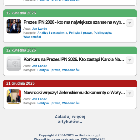
12 kwietnia 2026
Prezes IPN 2026 - kto ma największe szanse na wybór przez Sejm?
Autor:
Jan Lande
Kategorie:
Analizy i zestawienia
,
Polityka i prawo
,
Publicystyka
,
Wiadomości
12 kwietnia 2026
Konkurs na Prezes IPN 2026. Kto zastąpi Karola Nawrockiego?
Autor:
Jan Lande
Kategorie:
Polityka i prawo
,
Wiadomości
21 grudnia 2025
Nawrocki wręczył Zełenskiemu dokumenty o Wołyniu. Prezent z ciężarem historii
Autor:
Jan Lande
Kategorie:
Polityka i prawo
,
Wiadomości
Załaduj więcej
artykułów...
Copyright © 2004-2023 — Historia.org.pl.
Wszystkie prawa zastrzeżone. ISSN 2083-2265.