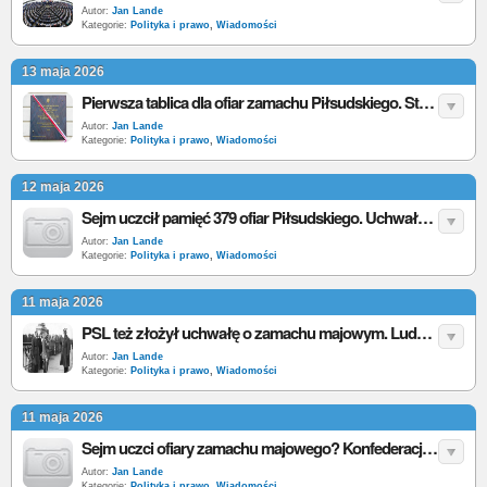
Autor:
Jan Lande
Kategorie:
Polityka i prawo
,
Wiadomości
13 maja 2026
Pierwsza tablica dla ofiar zamachu Piłsudskiego. Sto lat czekania na monument pamięci
Autor:
Jan Lande
Kategorie:
Polityka i prawo
,
Wiadomości
12 maja 2026
Sejm uczcił pamięć 379 ofiar Piłsudskiego. Uchwała przyjęta przez aklamację w setną rocznicę zamachu stanu
Autor:
Jan Lande
Kategorie:
Polityka i prawo
,
Wiadomości
11 maja 2026
PSL też złożył uchwałę o zamachu majowym. Ludowcy skupiają się na ofiarach
Autor:
Jan Lande
Kategorie:
Polityka i prawo
,
Wiadomości
11 maja 2026
Sejm uczci ofiary zamachu majowego? Konfederacja składa projekt uchwały w 100. rocznicę przewrotu Piłsudskiego
Autor:
Jan Lande
Kategorie:
Polityka i prawo
,
Wiadomości