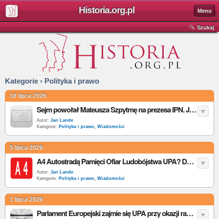
Historia.org.pl
Menu
Szukaj
Kategorie › Polityka i prawo
18 lipca 2026
Sejm powołał Mateusza Szpytmę na prezesa IPN. Jak głosowały kluby i co teraz zrobi Senat?
Autor:
Jan Lande
Kategorie:
Polityka i prawo
,
Wiadomości
5 lipca 2026
A4 Autostradą Pamięci Ofiar Ludobójstwa UPA? Do Sejmu trafił projekt uchwały
Autor:
Jan Lande
Kategorie:
Polityka i prawo
,
Wiadomości
1 lipca 2026
Parlament Europejski zajmie się UPA przy okazji raportu o Ukrainie. Polskie poprawki po decyzji Zełenskiego