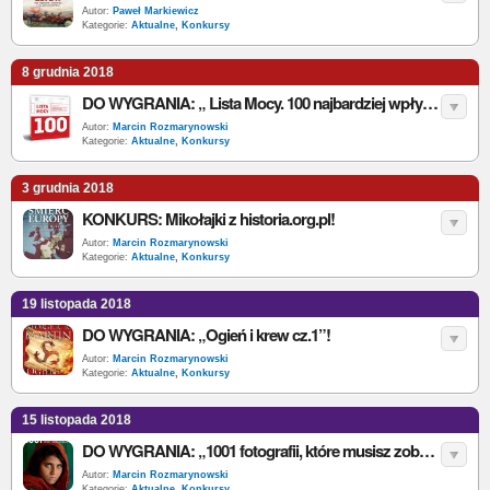
Autor:
Paweł Markiewicz
Kategorie:
Aktualne
,
Konkursy
8 grudnia 2018
DO WYGRANIA: „ Lista Mocy. 100 najbardziej wpływowych Polek i Polaków z niepełnosprawnością”
Autor:
Marcin Rozmarynowski
Kategorie:
Aktualne
,
Konkursy
3 grudnia 2018
KONKURS: Mikołajki z historia.org.pl!
Autor:
Marcin Rozmarynowski
Kategorie:
Aktualne
,
Konkursy
19 listopada 2018
DO WYGRANIA: „Ogień i krew cz.1”!
Autor:
Marcin Rozmarynowski
Kategorie:
Aktualne
,
Konkursy
15 listopada 2018
DO WYGRANIA: „1001 fotografii, które musisz zobaczyć”!
Autor:
Marcin Rozmarynowski
Kategorie:
Aktualne
,
Konkursy