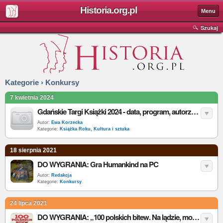
Historia.org.pl
Menu
Szukaj
Kategorie › Konkursy
7 kwietnia 2024
Gdańskie Targi Książki 2024 - data, program, autorzy, wystawcy, bilety
Autor:
Ewa Korzecka
Kategorie:
Książka Roku
,
Kultura i sztuka
18 sierpnia 2021
DO WYGRANIA: Gra Humankind na PC
Autor:
Redakcja
Kategorie:
Konkursy
24 lipca 2021
DO WYGRANIA: „100 polskich bitew. Na lądzie, morzu i w powietrzu”