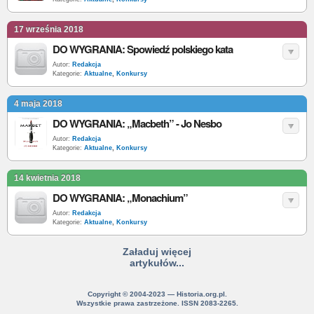
17 września 2018
DO WYGRANIA: Spowiedź polskiego kata
Autor:
Redakcja
Kategorie:
Aktualne
,
Konkursy
4 maja 2018
DO WYGRANIA: „Macbeth” - Jo Nesbo
Autor:
Redakcja
Kategorie:
Aktualne
,
Konkursy
14 kwietnia 2018
DO WYGRANIA: „Monachium”
Autor:
Redakcja
Kategorie:
Aktualne
,
Konkursy
Załaduj więcej
artykułów...
Copyright © 2004-2023 — Historia.org.pl.
Wszystkie prawa zastrzeżone. ISSN 2083-2265.