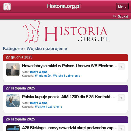
Historia.org.pl
Menu
Szukaj
Kategorie › Wojsko i uzbrojenie
27 grudnia 2025
Nowa fabryka rakiet w Polsce. Umowa WB Electronics i Hanwha Aerospace przy HOMAR-K
Autor:
Borys Wojna
Kategorie:
Wiadomości
,
Wojsko i uzbrojenie
27 listopada 2025
Polska kupuje pociski AIM-120D dla F-35. Kontrakt wart 500 mln dolarów
Autor:
Borys Wojna
Kategorie:
Wojsko i uzbrojenie
26 listopada 2025
A26 Blekinge - nowy szwedzki okręt podwodny zaprojektowany na Bałtyk i wyzwania XXI wieku