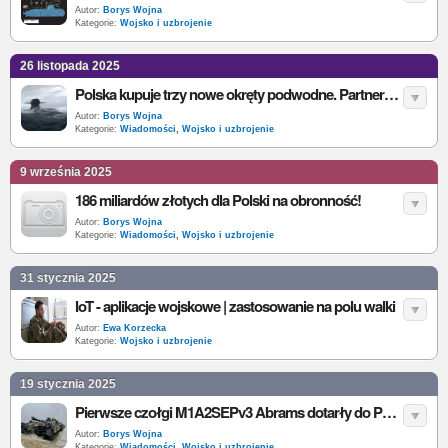
Autor:
Borys Wojna
Kategorie:
Wojsko i uzbrojenie
26 listopada 2025
Polska kupuje trzy nowe okręty podwodne. Partnerem strategicznym została Szwecja
Autor:
Borys Wojna
Kategorie:
Wiadomości
,
Wojsko i uzbrojenie
9 września 2025
186 miliardów złotych dla Polski na obronność!
Autor:
Borys Wojna
Kategorie:
Wiadomości
,
Wojsko i uzbrojenie
31 stycznia 2025
IoT - aplikacje wojskowe | zastosowanie na polu walki
Autor:
Ewa Korzecka
Kategorie:
Wojsko i uzbrojenie
19 stycznia 2025
Pierwsze czołgi M1A2SEPv3 Abrams dotarły do Polski
Autor:
Borys Wojna
Kategorie:
Wiadomości
,
Wojsko i uzbrojenie