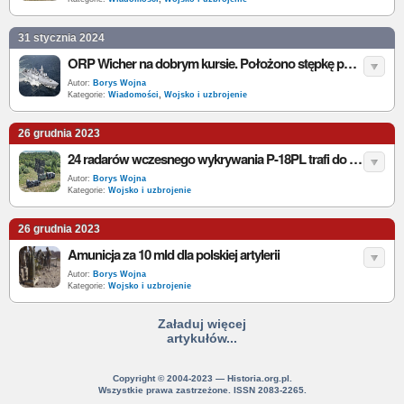
31 stycznia 2024
ORP Wicher na dobrym kursie. Położono stępkę pod nowoczesną fregatę MIECZNIK
Autor:
Borys Wojna
Kategorie:
Wiadomości
,
Wojsko i uzbrojenie
26 grudnia 2023
24 radarów wczesnego wykrywania P-18PL trafi do Wojska Polskiego
Autor:
Borys Wojna
Kategorie:
Wojsko i uzbrojenie
26 grudnia 2023
Amunicja za 10 mld dla polskiej artylerii
Autor:
Borys Wojna
Kategorie:
Wojsko i uzbrojenie
Załaduj więcej
artykułów...
Copyright © 2004-2023 — Historia.org.pl.
Wszystkie prawa zastrzeżone. ISSN 2083-2265.