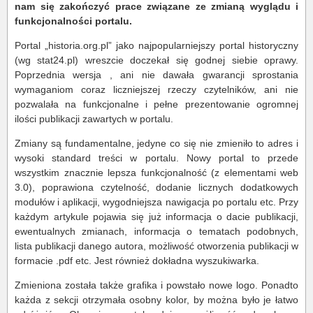
nam się zakończyć prace związane ze zmianą wyglądu i
funkcjonalności portalu.
Portal „historia.org.pl” jako najpopularniejszy portal historyczny
(wg stat24.pl) wreszcie doczekał się godnej siebie oprawy.
Poprzednia wersja , ani nie dawała gwarancji sprostania
wymaganiom coraz liczniejszej rzeczy czytelników, ani nie
pozwalała na funkcjonalne i pełne prezentowanie ogromnej
ilości publikacji zawartych w portalu.
Zmiany są fundamentalne, jedyne co się nie zmieniło to adres i
wysoki standard treści w portalu. Nowy portal to przede
wszystkim znacznie lepsza funkcjonalność (z elementami web
3.0), poprawiona czytelność, dodanie licznych dodatkowych
modułów i aplikacji, wygodniejsza nawigacja po portalu etc. Przy
każdym artykule pojawia się już informacja o dacie publikacji,
ewentualnych zmianach, informacja o tematach podobnych,
lista publikacji danego autora, możliwość otworzenia publikacji w
formacie .pdf etc. Jest również dokładna wyszukiwarka.
Zmieniona została także grafika i powstało nowe logo. Ponadto
każda z sekcji otrzymała osobny kolor, by można było je łatwo