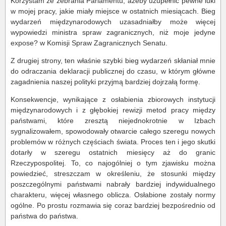
Korzystam ze zebrania Parlamentu, ażeby uzupełnić pewne luki
w mojej pracy, jakie miały miejsce w ostatnich miesiącach. Bieg
wydarzeń międzynarodowych uzasadniałby może więcej
wypowiedzi ministra spraw zagranicznych, niż moje jedyne
expose? w Komisji Spraw Zagranicznych Senatu.
Z drugiej strony, ten właśnie szybki bieg wydarzeń skłaniał mnie
do odraczania deklaracji publicznej do czasu, w którym główne
zagadnienia naszej polityki przyjmą bardziej dojrzałą formę.
Konsekwencje, wynikające z osłabienia zbiorowych instytucji
międzynarodowych i z głębokiej rewizji metod pracy między
państwami, które zresztą niejednokrotnie w Izbach
sygnalizowałem, spowodowały otwarcie całego szeregu nowych
problemów w różnych częściach świata. Proces ten i jego skutki
dotarły w szeregu ostatnich miesięcy aż do granic
Rzeczypospolitej. To, co najogólniej o tym zjawisku można
powiedzieć, streszczam w określeniu, że stosunki między
poszczególnymi państwami nabrały bardziej indywidualnego
charakteru, więcej własnego oblicza. Osłabione zostały normy
ogólne. Po prostu rozmawia się coraz bardziej bezpośrednio od
państwa do państwa.