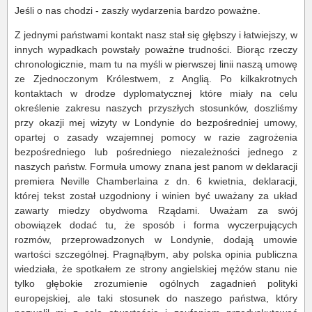
Jeśli o nas chodzi - zaszły wydarzenia bardzo poważne.
Z jednymi państwami kontakt nasz stał się głębszy i łatwiejszy, w
innych wypadkach powstały poważne trudności. Biorąc rzeczy
chronologicznie, mam tu na myśli w pierwszej linii naszą umowę
ze Zjednoczonym Królestwem, z Anglią. Po kilkakrotnych
kontaktach w drodze dyplomatycznej które miały na celu
określenie zakresu naszych przyszłych stosunków, doszliśmy
przy okazji mej wizyty w Londynie do bezpośredniej umowy,
opartej o zasady wzajemnej pomocy w razie zagrożenia
bezpośredniego lub pośredniego niezależności jednego z
naszych państw. Formuła umowy znana jest panom w deklaracji
premiera Neville Chamberlaina z dn. 6 kwietnia, deklaracji,
której tekst został uzgodniony i winien być uważany za układ
zawarty miedzy obydwoma Rządami. Uważam za swój
obowiązek dodać tu, że sposób i forma wyczerpujących
rozmów, przeprowadzonych w Londynie, dodają umowie
wartości szczególnej. Pragnąłbym, aby polska opinia publiczna
wiedziała, że spotkałem ze strony angielskiej mężów stanu nie
tylko głębokie zrozumienie ogólnych zagadnień polityki
europejskiej, ale taki stosunek do naszego państwa, który