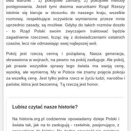
dwa warunki : 1) pokojowe zamiary, 2) pokojowe metody
postępowania. Jeżeli tymi dwoma warunkami Rząd Rzeszy
istotnie się kieruje w stosunku do naszego kraju, wszelkie
rozmowy, respektujące oczywiście wymienione przeze mnie
uprzednio zasady, są możliwe. Gdyby do takich rozmów doszło
- to Rząd Polski swoim zwyczajem traktować będzie
zagadnienie rzeczowo, licząc się z doświadczeniami ostatnich
czasów, lecz nie odmawiając swej najlepszej woli.
Pokój jest rzeczą cenną i pożądaną. Nasza generacja,
skrwawiona w wojnach, na pewno na pokój zasługuje. Ale pokój,
jak prawie wszystkie sprawy tego świata ma swoją cenę,
wysoką, ale wymierną. My w Polsce nie znamy pojęcia pokoju
za wszelką cenę. Jest tylko jedna rzecz w życiu ludzi, narodów i
państw, która jest bezcenną. Tą rzeczą jest honor.
Lubisz czytać nasze historie?
Na historia.org.pl codziennie opowiadamy dzieje Polski i
świata tak, jak na to zasługują - rzetelnie, pasjonująco, z