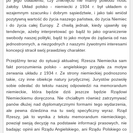
po jego osłabieniu, czy zniknięciu nie mamy powodu nosić
żałoby. Układ polsko - niemiecki z 1934 r. był układem o
wzajemnym szacunku i dobrym sąsiedztwie, i jako taki wniósł
pozytywną wartość do życia naszego państwa, do życia Niemiec
i do życia całej Europy. Z chwilą jednak, kiedy ujawniły się
tendencje, ażeby interpretować go bądź to jako ograniczenie
swobody naszej polityki, bądź to jako motyw do żądania od nas
jednostronnych, a niezgodnych z naszymi żywotnymi interesami
koncepcji stracił swój prawdziwy charakter.
Przejdźmy teraz do sytuacji aktualnej. Rzesza Niemiecka sam
fakt porozumienia polsko - angielskiego przyjęła za motyw
zerwania układu z 1934 r. Ze strony niemieckiej podnoszono
takie, czy inne obiekcje natury jurydycznej. Jurystów pozwolę
sobie odesłać do tekstu naszej odpowiedzi na memorandum
niemieckie, która będzie dziś jeszcze będzie Rządowi
Niemieckiemu doręczona. Nie chciałbym również zatrzymywać
panów dłużej nad dyplomatycznymi formami tego wydarzenia,
ale pewna dziedzina ma tu swój specyficzny wyraz. Rząd
Rzeszy, jak to wynika z tekstu memorandum niemieckiego,
powziął swoją decyzję na podstawie informacji prasowych, nie
badając opinii ani Rządu Angielskiego, ani Rządu Polskiego co