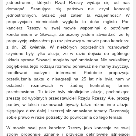
jednostronne, których Rząd Rzeszy wydaje się od nas
domagać. Szanujące się państwo nie czyni koncesji
jednostronnych. Gdzież jest zatem ta wzajemność? W
propozycjach niemieckich wygląda to dość mglisto. Pan
kanclerz Rzeszy w swej mowie wspominał o potrójnym
kondominium w Słowacji. Zmuszony jestem stwierdzić, że tę
propozycję usłyszałem po raz pierwszy w mowie pana kanclerza
z dn. 28 kwietnia. W niektórych poprzednich rozmowach
czynione były tylko aluzje, że w razie dojścia do ogólnego
układu sprawa Słowacji mogłaby być omówiona. Nie szukaliśmy
pogłębienia tego rodzaju rozmów, ponieważ nie mamy zwyczaju
handlować cudzymi interesami. Podobnie propozycja
przedłużenia paktu o nieagresji na 25 lat nie była nam w
ostatnich rozmowach w żadnej konkretnej formie
przedstawiona. Tu także były nieoficjalne aluzje, pochodzące
zresztą od wybitnych przedstawicieli Rządu Rzeszy. Ale, proszę
panów, w takich rozmowach bywały także różne inne aluzje,
sięgające dużo dalej i szerzej niż omawiane tematy. Rezerwuję
sobie prawo w razie potrzeby do powrócenia do tego tematu.
W mowie swej pan kanclerz Rzeszy jako koncesje ze swej
strony proponuje uznanie i przyjęcie definitywne istniejącej