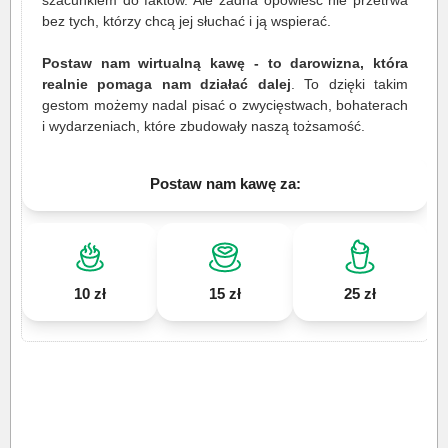
szacunkiem do faktów. Ale żadna opowieść nie przetrwa
bez tych, którzy chcą jej słuchać i ją wspierać.
Postaw nam wirtualną kawę - to darowizna, która
realnie pomaga nam działać dalej
. To dzięki takim
gestom możemy nadal pisać o zwycięstwach, bohaterach
i wydarzeniach, które zbudowały naszą tożsamość.
Postaw nam kawę za:
10 zł
15 zł
25 zł