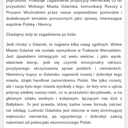
poprzednio. Powstaje zagadnienie propozycji niemieckiej co do
przyszłości Wolnego Miasta Gdańska, komunikacji Rzeszy z
Prusami Wschodnimi przez nasze województwo pomorskie i
dodatkowych tematów poruszonych jako sprawy, interesujące
wspólnie Polskę i Niemcy.
Zbadajmy tedy te zagadnienia po kolei.
Jeśli chodzi o Gdańsk, to najpierw kilka uwag ogólnych. Wolne
Miasto Gdańsk nie zostało wymyślone w Traktacie Wersalskim.
Jest zjawiskiem istniejącym od wielu wieków, i jako wynik,
właściwie biorąc, jeśli się czynnik emocjonalny odrzuci,
pozytywnego skrzyżowania spraw polskich i niemieckich.
Niemieccy kupcy w Gdańsku zapewnili rozwój i dobrobyt tego
miasta, dzięki handlowi zamorskiemu Polski. Nie tylko rozwój,
ale i racja bytu tego miasta wynikały z tego, że leży ono u ujścia
jedynej wielkiej naszej rzeki, co w przeszłości decydowało, a na
głównym szlaku wodnym i kolejowym, łączącym nas dziś z
Bałtykiem. To jest prawda, której żadne nowe formuły zatrzeć
nie zdołają. Ludność Gdańska jest obecnie w swej dominującej
większości niemiecka, jej egzystencja i dobrobyt zależą
natomiast od potencjału ekonomicznego Polski.