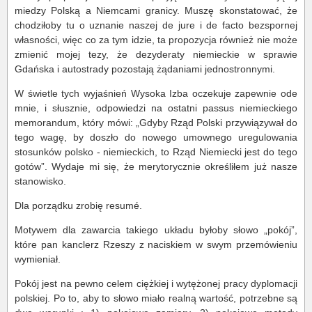
miedzy Polską a Niemcami granicy. Muszę skonstatować, że
chodziłoby tu o uznanie naszej de jure i de facto bezspornej
własności, więc co za tym idzie, ta propozycja również nie może
zmienić mojej tezy, że dezyderaty niemieckie w sprawie
Gdańska i autostrady pozostają żądaniami jednostronnymi.
W świetle tych wyjaśnień Wysoka Izba oczekuje zapewnie ode
mnie, i słusznie, odpowiedzi na ostatni passus niemieckiego
memorandum, który mówi: „Gdyby Rząd Polski przywiązywał do
tego wagę, by doszło do nowego umownego uregulowania
stosunków polsko - niemieckich, to Rząd Niemiecki jest do tego
gotów”. Wydaje mi się, że merytorycznie określiłem już nasze
stanowisko.
Dla porządku zrobię resumé.
Motywem dla zawarcia takiego układu byłoby słowo „pokój”,
które pan kanclerz Rzeszy z naciskiem w swym przemówieniu
wymieniał.
Pokój jest na pewno celem ciężkiej i wytężonej pracy dyplomacji
polskiej. Po to, aby to słowo miało realną wartość, potrzebne są