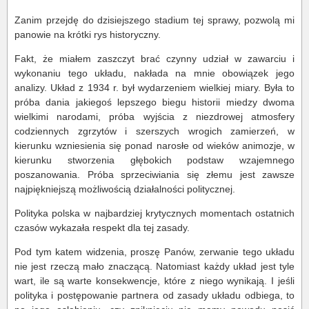
Zanim przejdę do dzisiejszego stadium tej sprawy, pozwolą mi
panowie na krótki rys historyczny.
Fakt, że miałem zaszczyt brać czynny udział w zawarciu i
wykonaniu tego układu, nakłada na mnie obowiązek jego
analizy. Układ z 1934 r. był wydarzeniem wielkiej miary. Była to
próba dania jakiegoś lepszego biegu historii miedzy dwoma
wielkimi narodami, próba wyjścia z niezdrowej atmosfery
codziennych zgrzytów i szerszych wrogich zamierzeń, w
kierunku wzniesienia się ponad narosłe od wieków animozje, w
kierunku stworzenia głębokich podstaw wzajemnego
poszanowania. Próba sprzeciwiania się złemu jest zawsze
najpiękniejszą możliwością działalności politycznej.
Polityka polska w najbardziej krytycznych momentach ostatnich
czasów wykazała respekt dla tej zasady.
Pod tym katem widzenia, proszę Panów, zerwanie tego układu
nie jest rzeczą mało znaczącą. Natomiast każdy układ jest tyle
wart, ile są warte konsekwencje, które z niego wynikają. I jeśli
polityka i postępowanie partnera od zasady układu odbiega, to