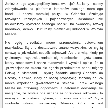
Jakież z tego wyciągnęliśmy konsekwencje? Staliśmy i stoimy
zdecydowanie na platformie interesów naszego morskiego
handlu i naszej morskiej polityki w Gdańsku. Szukając
rozwiązań rozsądnych i pojednawczych, świadomie nie
usiłowaliśmy wywierać żadnego nacisku na swobodny rozwój
narodowy, ideowy i kulturalny niemieckiej ludności w Wolnym
Mieście.
Nie będę przedłużał mego przemówienia cytowaniem
przykładów. Są one dostatecznie znane wszystkim, co się tą
sprawą w jakikolwiek sposób zajmowali. Ale z chwilą, kiedy po
tylokrotnych wypowiedzeniach się niemieckich mężów stanu,
którzy respektowali nasze stanowisko i wyrażali opinię, że to
„prowincjonalne miasto nie będzie przedmiotem sporu między
Polską a Niemcami” - słyszę żądanie aneksji Gdańska do
Rzeszy, z chwilą, kiedy na naszą propozycję, złożoną dn. 26
marca wspólnego gwarantowania istnienia i praw Wolnego
Miasta nie otrzymuję odpowiedzi, a natomiast dowiaduje się
następnie, że została ona uznana za odrzucenie rokowań - to
muszę sobie postawić pytanie, o co właściwie chodzi? Czy o
swobodę ludności niemieckiej Gdańska, która nie jest