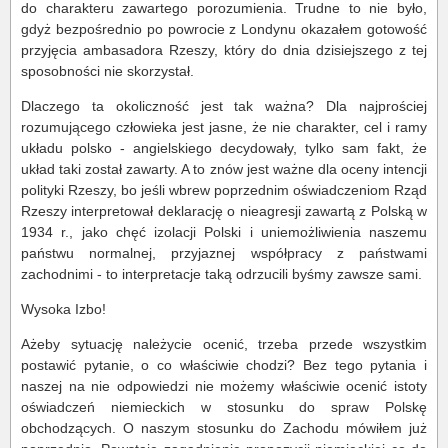
do charakteru zawartego porozumienia. Trudne to nie było,
gdyż bezpośrednio po powrocie z Londynu okazałem gotowość
przyjęcia ambasadora Rzeszy, który do dnia dzisiejszego z tej
sposobności nie skorzystał.
Dlaczego ta okoliczność jest tak ważna? Dla najprościej
rozumującego człowieka jest jasne, że nie charakter, cel i ramy
układu polsko - angielskiego decydowały, tylko sam fakt, że
układ taki został zawarty. A to znów jest ważne dla oceny intencji
polityki Rzeszy, bo jeśli wbrew poprzednim oświadczeniom Rząd
Rzeszy interpretował deklarację o nieagresji zawartą z Polską w
1934 r., jako chęć izolacji Polski i uniemożliwienia naszemu
państwu normalnej, przyjaznej współpracy z państwami
zachodnimi - to interpretacje taką odrzucili byśmy zawsze sami.
Wysoka Izbo!
Ażeby sytuację należycie ocenić, trzeba przede wszystkim
postawić pytanie, o co właściwie chodzi? Bez tego pytania i
naszej na nie odpowiedzi nie możemy właściwie ocenić istoty
oświadczeń niemieckich w stosunku do spraw Polskę
obchodzących. O naszym stosunku do Zachodu mówiłem już