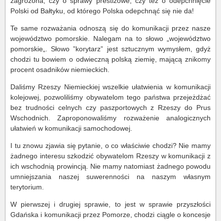
zagrożona, czy o sprawy prestiżowe, czy też o odepchnięcie
Polski od Bałtyku, od którego Polska odepchnąć się nie da!
Te same rozważania odnoszą się do komunikacji przez nasze
województwo pomorskie. Nalegam na to słowo „województwo
pomorskie„. Słowo ”korytarz” jest sztucznym wymysłem, gdyż
chodzi tu bowiem o odwieczną polską ziemię, mającą znikomy
procent osadników niemieckich.
Daliśmy Rzeszy Niemieckiej wszelkie ułatwienia w komunikacji
kolejowej, pozwoliliśmy obywatelom tego państwa przejeżdżać
bez trudności celnych czy paszportowych z Rzeszy do Prus
Wschodnich. Zaproponowaliśmy rozważenie analogicznych
ułatwień w komunikacji samochodowej.
I tu znowu zjawia się pytanie, o co właściwie chodzi? Nie mamy
żadnego interesu szkodzić obywatelom Rzeszy w komunikacji z
ich wschodnią prowincją. Nie mamy natomiast żadnego powodu
umniejszania naszej suwerenności na naszym własnym
terytorium.
W pierwszej i drugiej sprawie, to jest w sprawie przyszłości
Gdańska i komunikacji przez Pomorze, chodzi ciągle o koncesje