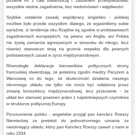
pozwolił mi z cała otwartością i zaufaniem przedyskutować
wszystkie istotne zagadnienia, bez niedomówień i wątpliwości.
Szybkie ustalenie zasady współpracy angielsko - polskiej
możliwe było przede wszystkim dlatego, że wyjaśniliśmy sobie
wyraźnie, iż tendencje obu Rządów są zgodne w podstawowych
zagadnieniach europejskich; na pewno ani Anglia, ani Polska
nie żywią zamiarów agresywnych w stosunku do nikogo, lecz
również stanowczo stoją na gruncie respektu dla pewnych
podstawowych zasad w życiu międzynarodowym.
Równoległe deklaracje kierowników politycznych strony
francuskiej stwierdzają, że jesteśmy zgodni miedzy Paryżem a
Warszawą co do tego, że skuteczność działania naszego
obronnego układu nie tylko nie może być osłabiona przez
zmianę koniunktury międzynarodowej, lecz przeciwnie - że
układ ten stanowić powinien jeden z najistotniejszych czynników
w strukturze politycznej Europy.
Porozumienie polsko - angielskie przyjął pan kanclerz Rzeszy
Niemieckiej za pretekst do jednostronnego uznania za
nieistniejący układu, który pan Kanclerz Rzeszy zawarł z nami w
roku 1934.