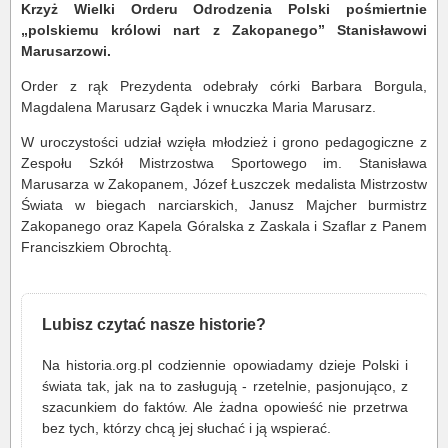
Krzyż Wielki Orderu Odrodzenia Polski pośmiertnie
„polskiemu królowi nart z Zakopanego” Stanisławowi
Marusarzowi.
Order z rąk Prezydenta odebrały córki Barbara Borgula,
Magdalena Marusarz Gądek i wnuczka Maria Marusarz.
W uroczystości udział wzięła młodzież i grono pedagogiczne z
Zespołu Szkół Mistrzostwa Sportowego im. Stanisława
Marusarza w Zakopanem, Józef Łuszczek medalista Mistrzostw
Świata w biegach narciarskich, Janusz Majcher burmistrz
Zakopanego oraz Kapela Góralska z Zaskala i Szaflar z Panem
Franciszkiem Obrochtą.
Lubisz czytać nasze historie?
Na historia.org.pl codziennie opowiadamy dzieje Polski i
świata tak, jak na to zasługują - rzetelnie, pasjonująco, z
szacunkiem do faktów. Ale żadna opowieść nie przetrwa
bez tych, którzy chcą jej słuchać i ją wspierać.