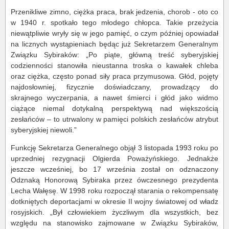
Przenikliwe zimno, ciężka praca, brak jedzenia, chorob - oto co
w 1940 r. spotkało tego młodego chłopca. Takie przeżycia
niewątpliwie wryły się w jego pamięć, o czym później opowiadał
na licznych wystąpieniach będąc już Sekretarzem Generalnym
Związku Sybiraków: „Po piąte, główną treść syberyjskiej
codzienności stanowiła nieustanna troska o kawałek chleba
oraz ciężka, często ponad siły praca przymusowa. Głód, pojęty
najdosłowniej, fizycznie doświadczany, prowadzący do
skrajnego wyczerpania, a nawet śmierci i głód jako widmo
ciążące niemal dotykalną perspektywą nad większością
zesłańców – to utrwalony w pamięci polskich zesłańców atrybut
syberyjskiej niewoli.”
Funkcję Sekretarza Generalnego objął 3 listopada 1993 roku po
uprzedniej rezygnacji Olgierda Poważyńskiego. Jednakże
jeszcze wcześniej, bo 17 września został on odznaczony
Odznaką Honorową Sybiraka przez ówczesnego prezydenta
Lecha Wałęsę. W 1998 roku rozpoczął starania o rekompensatę
dotkniętych deportacjami w okresie II wojny światowej od władz
rosyjskich. „Był człowiekiem życzliwym dla wszystkich, bez
względu na stanowisko zajmowane w Związku Sybiraków,