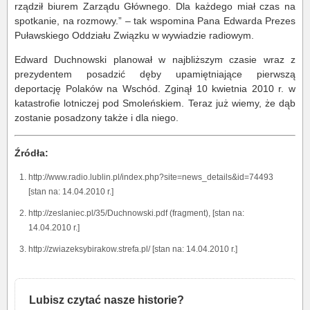
rządził biurem Zarządu Głównego. Dla każdego miał czas na
spotkanie, na rozmowy.” – tak wspomina Pana Edwarda Prezes
Puławskiego Oddziału Związku w wywiadzie radiowym.
Edward Duchnowski planował w najbliższym czasie wraz z
prezydentem posadzić dęby upamiętniające pierwszą
deportację Polaków na Wschód. Zginął 10 kwietnia 2010 r. w
katastrofie lotniczej pod Smoleńskiem. Teraz już wiemy, że dąb
zostanie posadzony także i dla niego.
Źródła:
http://www.radio.lublin.pl/index.php?site=news_details&id=74493
[stan na: 14.04.2010 r.]
http://zeslaniec.pl/35/Duchnowski.pdf (fragment), [stan na:
14.04.2010 r.]
http://zwiazeksybirakow.strefa.pl/ [stan na: 14.04.2010 r.]
Lubisz czytać nasze historie?