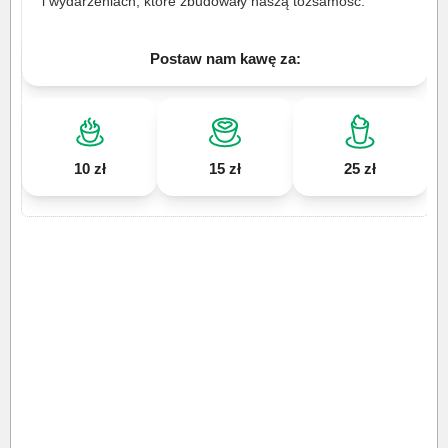
i wydarzeniach, które zbudowały naszą tożsamość.
Postaw nam kawę za:
10 zł
15 zł
25 zł