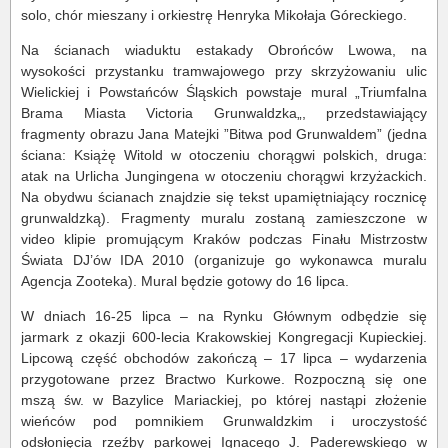
solo, chór mieszany i orkiestrę Henryka Mikołaja Góreckiego.
Na ścianach wiaduktu estakady Obrońców Lwowa, na
wysokości przystanku tramwajowego przy skrzyżowaniu ulic
Wielickiej i Powstańców Śląskich powstaje mural „Triumfalna
Brama Miasta Victoria Grunwaldzka„, przedstawiający
fragmenty obrazu Jana Matejki ”Bitwa pod Grunwaldem” (jedna
ściana: Książę Witold w otoczeniu chorągwi polskich, druga:
atak na Urlicha Jungingena w otoczeniu chorągwi krzyżackich.
Na obydwu ścianach znajdzie się tekst upamiętniający rocznicę
grunwaldzką). Fragmenty muralu zostaną zamieszczone w
video klipie promującym Kraków podczas Finału Mistrzostw
Świata DJ’ów IDA 2010 (organizuje go wykonawca muralu
Agencja Zooteka). Mural będzie gotowy do 16 lipca.
W dniach 16-25 lipca – na Rynku Głównym odbędzie się
jarmark z okazji 600-lecia Krakowskiej Kongregacji Kupieckiej.
Lipcową część obchodów zakończą – 17 lipca – wydarzenia
przygotowane przez Bractwo Kurkowe. Rozpoczną się one
mszą św. w Bazylice Mariackiej, po której nastąpi złożenie
wieńców pod pomnikiem Grunwaldzkim i uroczystość
odsłonięcia rzeźby parkowej Ignacego J. Paderewskiego w