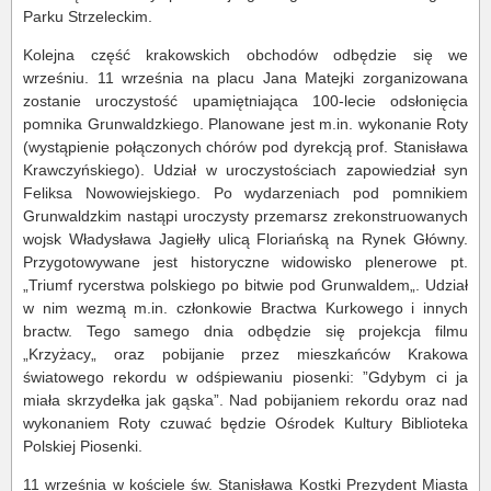
Parku Strzeleckim.
Kolejna część krakowskich obchodów odbędzie się we
wrześniu. 11 września na placu Jana Matejki zorganizowana
zostanie uroczystość upamiętniająca 100-lecie odsłonięcia
pomnika Grunwaldzkiego. Planowane jest m.in. wykonanie Roty
(wystąpienie połączonych chórów pod dyrekcją prof. Stanisława
Krawczyńskiego). Udział w uroczystościach zapowiedział syn
Feliksa Nowowiejskiego. Po wydarzeniach pod pomnikiem
Grunwaldzkim nastąpi uroczysty przemarsz zrekonstruowanych
wojsk Władysława Jagiełły ulicą Floriańską na Rynek Główny.
Przygotowywane jest historyczne widowisko plenerowe pt.
„Triumf rycerstwa polskiego po bitwie pod Grunwaldem„. Udział
w nim wezmą m.in. członkowie Bractwa Kurkowego i innych
bractw. Tego samego dnia odbędzie się projekcja filmu
„Krzyżacy„ oraz pobijanie przez mieszkańców Krakowa
światowego rekordu w odśpiewaniu piosenki: ”Gdybym ci ja
miała skrzydełka jak gąska”. Nad pobijaniem rekordu oraz nad
wykonaniem Roty czuwać będzie Ośrodek Kultury Biblioteka
Polskiej Piosenki.
11 września w kościele św. Stanisława Kostki Prezydent Miasta