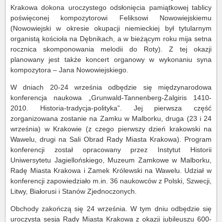
Krakowa dokona uroczystego odsłonięcia pamiątkowej tablicy
poświęconej kompozytorowi Feliksowi Nowowiejskiemu
(Nowowiejski w okresie okupacji niemieckiej był tytularnym
organistą kościoła na Dębnikach, a w bieżącym roku mija setna
rocznica skomponowania melodii do Roty). Z tej okazji
planowany jest także koncert organowy w wykonaniu syna
kompozytora – Jana Nowowiejskiego.
W dniach 20-24 września odbędzie się międzynarodowa
konferencja naukowa „Grunwald-Tannenberg-Żalgiris 1410-
2010. Historia-tradycja-polityka”. Jej pierwsza część
zorganizowana zostanie na Zamku w Malborku, druga (23 i 24
września) w Krakowie (z czego pierwszy dzień krakowski na
Wawelu, drugi na Sali Obrad Rady Miasta Krakowa). Program
konferencji został opracowany przez Instytut Historii
Uniwersytetu Jagiellońskiego, Muzeum Zamkowe w Malborku,
Radę Miasta Krakowa i Zamek Królewski na Wawelu. Udział w
konferencji zapowiedziało m.in. 36 naukowców z Polski, Szwecji,
Litwy, Białorusi i Stanów Zjednoczonych.
Obchody zakończą się 24 września. W tym dniu odbędzie się
uroczysta sesja Rady Miasta Krakowa z okazji jubileuszu 600-