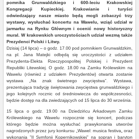
pomnika Grunwaldzkiego i 600-leciu Krakowskiej
Kongregacji Kupieckiej. Krakowianie i turyści
odwiedzający nasze miasto będą mogli zobaczyć trzy
wystawy, wysłuchać koncertu na Wawelu, wziąć udział w
jarmarku na Rynku Głównym i ocenić nowy historyczny
mural. W krakowskich uroczystościach udział wezmą także
Prezydenci Polski i Litwy.
Dzisiaj (14 lipca) – o godz. 17.00 pod pomnikiem Grunwaldzkim,
na pl. Jana Matejki odbędą się uroczystości z udziałem
Prezydenta-Elekta Rzeczypospolitej Polskiej i Prezydent
Republiki Litewskiej. O godz. 18.00 na Zamku Królewskim na
Wawelu (również z udziałem Prezydentów) otwarta zostanie
wystawa „Na znak świetnego zwycięstwa”. Wystawa,
prezentująca tradycję świętowania zwycięstwa grunwaldzkiego i
jego kolejnych rocznic od średniowiecza do współczesności,
będzie dostęp na dla zwiedzających od 15 lipca do 30 września.
15 lipca o godz. 19.00 na Dziedzińcu Arkadowym Zamku
Królewskiego na Wawelu rozpocznie się koncert, podczas
którego będzie można wysłuchać prawykonania utworów
nagrodzonych przez jury konkursu „Wawel: musica festiva„ oraz
wykonania ”II Symfonii Kopernikowskiej” na sopran i baryton