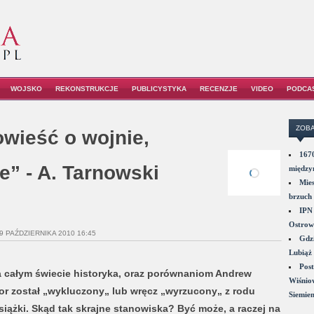
WOJSKO
REKONSTRUKCJE
PUBLICYSTYKA
RECENZJE
VIDEO
PODCA
ZOBA
owieść o wojnie,
1670
e” - A. Tarnowski
między
Mies
brzuch 
IPN 
Ostrowi
9 PAŹDZIERNIKA 2010 16:45
Gdzi
Lubiąż 
Post
a całym świecie historyka, oraz porównaniom Andrew
Wiśniow
or został „wykluczony„ lub wręcz „wyrzucony„ z rodu
Siemie
siążki. Skąd tak skrajne stanowiska? Być może, a raczej na