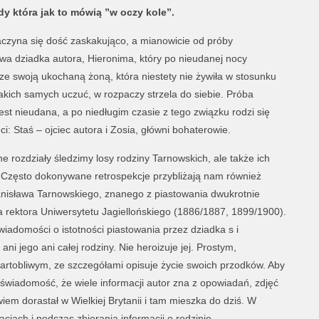
 która jak to mówią ”w oczy kole”.
aczyna się dość zaskakująco, a mianowicie od próby
wa dziadka autora, Hieronima, który po nieudanej nocy
ze swoją ukochaną żoną, która niestety nie żywiła w stosunku
akich samych uczuć, w rozpaczy strzela do siebie. Próba
est nieudana, a po niedługim czasie z tego związku rodzi się
ci: Staś – ojciec autora i Zosia, główni bohaterowie.
ne rozdziały śledzimy losy rodziny Tarnowskich, ale także ich
. Często dokonywane retrospekcje przybliżają nam również
anisława Tarnowskiego, znanego z piastowania dwukrotnie
 rektora Uniwersytetu Jagiellońskiego (1886/1887, 1899/1900).
adomości o istotności piastowania przez dziadka s i
ani jego ani całej rodziny. Nie heroizuje jej. Prostym,
żartobliwym, ze szczegółami opisuje życie swoich przodków. Aby
 świadomość, że wiele informacji autor zna z opowiadań, zdjęć
m dorastał w Wielkiej Brytanii i tam mieszka do dziś. W
acjach i podczas zbierania informacji o rodzinie.