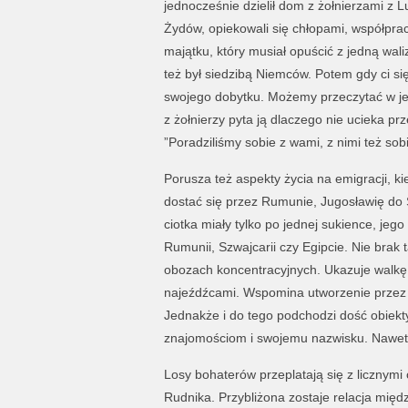
jednocześnie dzielił dom z żołnierzami z 
Żydów, opiekowali się chłopami, współpraco
majątku, który musiał opuścić z jedną wal
też był siedzibą Niemców. Potem gdy ci się
swojego dobytku. Możemy przeczytać w je
z żołnierzy pyta ją dlaczego nie ucieka p
”Poradziliśmy sobie z wami, z nimi też sob
Porusza też aspekty życia na emigracji, kie
dostać się przez Rumunie, Jugosławię do Sz
ciotka miały tylko po jednej sukience, jego
Rumunii, Szwajcarii czy Egipcie. Nie brak 
obozach koncentracyjnych. Ukazuje walkę
najeźdźcami. Wspomina utworzenie przez 
Jednakże i do tego podchodzi dość obiektyw
znajomościom i swojemu nazwisku. Nawet 
Losy bohaterów przeplatają się z licznymi
Rudnika. Przybliżona zostaje relacja mi