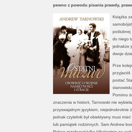
pewno z powodu pisania prawdy, prawdy
Książka z
samobójst
poślubnej 
do niego t
jednakże j
dwoje dzie
Prze kolej
przyjaciół
postać St
stanowiska
Pomimo świ
znaczenia w historii, Tarnowski nie wybiela 
przyswajalnym językiem, niejednokrotnie 
jednak czytelnik był obiektywny musi mieć
lub pamiątek rodzinnych. Sam Andrew bowie
Polsce przebywał tylko kilkakrotnie na wak