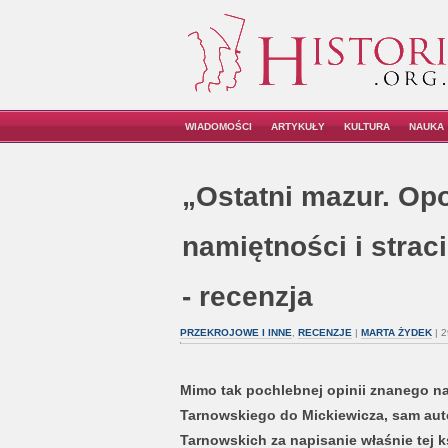
WIADOMOŚCI
ARTYKUŁY
KULTURA
NAUKA
„Ostatni mazur. Op
namiętności i straci
- recenzja
PRZEKROJOWE I INNE
,
RECENZJE
|
MARTA ŻYDEK
| 2
Mimo tak pochlebnej opinii znanego n
Tarnowskiego do Mickiewicza, sam aut
Tarnowskich za napisanie właśnie tej k