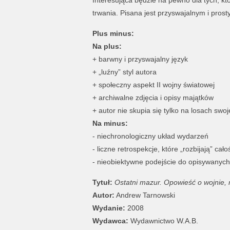
Interesująca będzie na pewno dla tych, któ
trwania. Pisana jest przyswajalnym i pros
Plus minus:
Na plus:
+ barwny i przyswajalny język
+ „luźny” styl autora
+ społeczny aspekt II wojny światowej
+ archiwalne zdjęcia i opisy majątków
+ autor nie skupia się tylko na losach swoj
Na minus:
- niechronologiczny układ wydarzeń
- liczne retrospekcje, które „rozbijają” cało
- nieobiektywne podejście do opisywanyc
Tytuł:
Ostatni mazur. Opowieść o wojnie, n
Autor:
Andrew Tarnowski
Wydanie:
2008
Wydawca:
Wydawnictwo W.A.B.