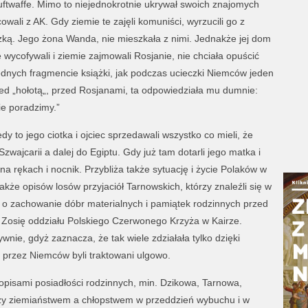
Luftwaffe. Mimo to niejednokrotnie ukrywał swoich znajomych
wali z AK. Gdy ziemie te zajęli komuniści, wyrzucili go z
izką. Jego żona Wanda, nie mieszkała z nimi. Jednakże jej dom
 wycofywali i ziemie zajmowali Rosjanie, nie chciała opuścić
dnych fragmencie książki, jak podczas ucieczki Niemców jeden
rzed „hołotą„, przed Rosjanami, ta odpowiedziała mu dumnie:
ie poradzimy.”
dy to jego ciotka i ojciec sprzedawali wszystko co mieli, że
wajcarii a dalej do Egiptu. Gdy już tam dotarli jego matka i
 na rękach i nocnik. Przybliża także sytuację i życie Polaków w
także opisów losów przyjaciół Tarnowskich, którzy znaleźli się w
 o zachowanie dóbr materialnych i pamiątek rodzinnych przed
Zosię oddziału Polskiego Czerwonego Krzyża w Kairze.
nie, gdyż zaznacza, że tak wiele zdziałała tylko dzięki
przez Niemców byli traktowani ulgowo.
 opisami posiadłości rodzinnych, min. Dzikowa, Tarnowa,
ędzy ziemiaństwem a chłopstwem w przeddzień wybuchu i w