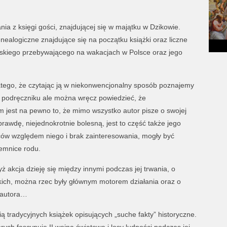
ia z księgi gości, znajdującej się w majątku w Dzikowie.
alogiczne znajdujące się na początku książki oraz liczne
skiego przebywającego na wakacjach w Polsce oraz jego
latego, że czytając ją w niekonwencjonalny sposób poznajemy
 w podręczniku ale można wręcz powiedzieć, że
jest na pewno to, że mimo wszystko autor pisze o swojej
prawdę, niejednokrotnie bolesną, jest to część także jego
ziców względem niego i brak zainteresowania, mogły być
emnice rodu.
yż akcja dzieję się między innymi podczas jej trwania, o
kich, można rzec były głównym motorem działania oraz o
z autora…
ą tradycyjnych książek opisujących „suche fakty” historyczne.