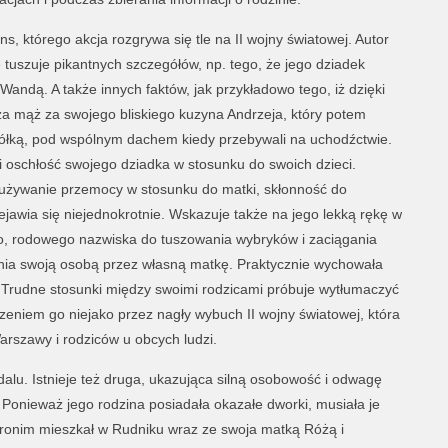
ns, którego akcja rozgrywa się tle na II wojny światowej. Autor
e tuszuje pikantnych szczegółów, np. tego, że jego dziadek
andą. A także innych faktów, jak przykładowo tego, iż dzięki
a za mąż za swojego bliskiego kuzyna Andrzeja, który potem
ciółką, pod wspólnym dachem kiedy przebywali na uchodźctwie.
i oschłość swojego dziadka w stosunku do swoich dzieci.
używanie przemocy w stosunku do matki, skłonność do
jawia się niejednokrotnie. Wskazuje także na jego lekką rękę w
o, rodowego nazwiska do tuszowania wybryków i zaciągania
nia swoją osobą przez własną matkę. Praktycznie wychowała
ci. Trudne stosunki między swoimi rodzicami próbuje wytłumaczyć
eniem go niejako przez nagły wybuch II wojny światowej, która
Warszawy i rodziców u obcych ludzi.
alu. Istnieje też druga, ukazująca silną osobowość i odwagę
. Ponieważ jego rodzina posiadała okazałe dworki, musiała je
eronim mieszkał w Rudniku wraz ze swoja matką Różą i