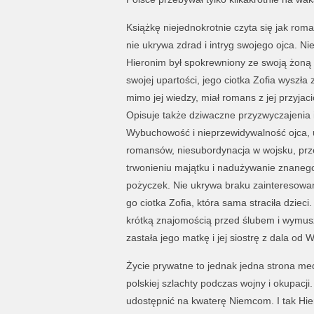
Książkę niejednokrotnie czyta się jak roma
nie ukrywa zdrad i intryg swojego ojca. Ni
Hieronim był spokrewniony ze swoją żoną W
swojej upartości, jego ciotka Zofia wyszł
mimo jej wiedzy, miał romans z jej przyja
Opisuje także dziwaczne przyzwyczajenia 
Wybuchowość i nieprzewidywalność ojca, 
romansów, niesubordynacja w wojsku, prze
trwonieniu majątku i nadużywanie znaneg
pożyczek. Nie ukrywa braku zainteresowa
go ciotka Zofia, która sama straciła dzie
krótką znajomością przed ślubem i wymusz
zastała jego matkę i jej siostrę z dala od 
Życie prywatne to jednak jedna strona med
polskiej szlachty podczas wojny i okupacji
udostępnić na kwaterę Niemcom. I tak Hi