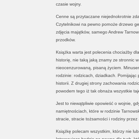
czasie wojny.
Cenne są przytaczane niejednokrotnie zdan
Czytelnikowi na pewno pomoże drzewo gene
zdjęcia majątków, samego Andrew Tarnow
przodków.
Książka warta jest polecenia chociażby d
historię, nie taką jaką znamy ze stronnic
nieocenzurowaną, pisaną życiem. Minusem 
rodzinie: rodzicach, dziadkach. Pomijając 
historii. Z drugiej strony zachowania rod
powodem tego iż tak obnaża wszystkie taj
Jest to niewątpliwie opowieść o wojnie, gd
namiętnościach, które w rodzinie Tarnows
stracie, stracie tożsamości i rodziny prze
Książkę polecam wszystkim, którzy nie lubi