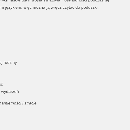
rych fascynuje II wojna światowa i losy ludności podczas jej
tym językiem, więc można ją wręcz czytać do poduszki.
ej rodziny
ść
h wydarzeń
amiętności i stracie