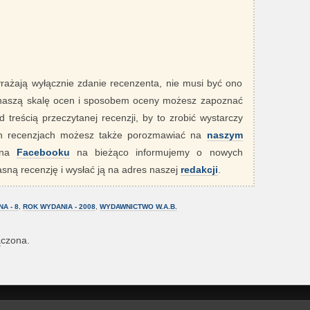
yrażają wyłącznie zdanie recenzenta, nie musi być ono
 naszą skalę ocen i sposobem oceny możesz zapoznać
 treścią przeczytanej recenzji, by to zrobić wystarczy
ych recenzjach możesz także porozmawiać na
naszym
" na
Facebooku
na bieżąco informujemy o nowych
sną recenzję i wysłać ją na adres naszej
redakcji
.
A - 8
,
ROK WYDANIA - 2008
,
WYDAWNICTWO W.A.B.
ączona.