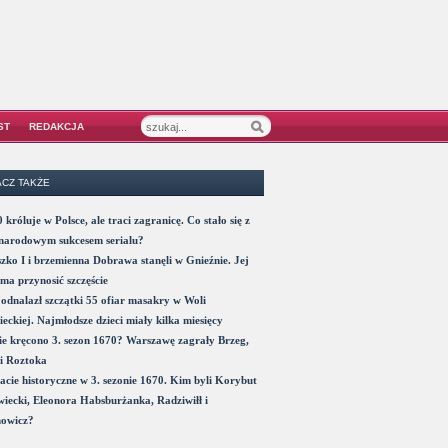
ST
REDAKCJA
CZ TAKŻE
 króluje w Polsce, ale traci zagranicę. Co stało się z
narodowym sukcesem serialu?
zko I i brzemienna Dobrawa stanęli w Gnieźnie. Jej
ma przynosić szczęście
odnalazł szczątki 55 ofiar masakry w Woli
eckiej. Najmłodsze dzieci miały kilka miesięcy
e kręcono 3. sezon 1670? Warszawę zagrały Brzeg,
i Roztoka
acie historyczne w 3. sezonie 1670. Kim byli Korybut
iecki, Eleonora Habsburżanka, Radziwiłł i
nowicz?