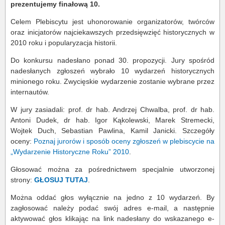
prezentujemy finałową 10.
Celem Plebiscytu jest uhonorowanie organizatorów, twórców
oraz inicjatorów najciekawszych przedsięwzięć historycznych w
2010 roku i popularyzacja historii.
Do konkursu nadesłano ponad 30. propozycji. Jury spośród
nadesłanych zgłoszeń wybrało 10 wydarzeń historycznych
minionego roku. Zwycięskie wydarzenie zostanie wybrane przez
internautów.
W jury zasiadali: prof. dr hab. Andrzej Chwalba, prof. dr hab.
Antoni Dudek, dr hab. Igor Kąkolewski, Marek Stremecki,
Wojtek Duch, Sebastian Pawlina, Kamil Janicki. Szczegóły
oceny:
Poznaj jurorów i sposób oceny zgłoszeń w plebiscycie na
„Wydarzenie Historyczne Roku” 2010
.
Głosować można za pośrednictwem specjalnie utworzonej
strony:
GŁOSUJ TUTAJ
.
Można oddać głos wyłącznie na jedno z 10 wydarzeń. By
zagłosować należy podać swój adres e-mail, a następnie
aktywować głos klikając na link nadesłany do wskazanego e-