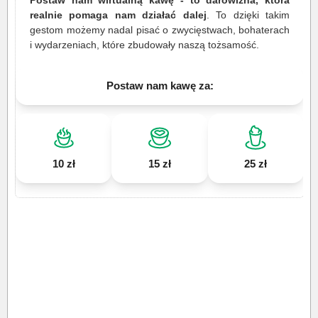
Postaw nam wirtualną kawę - to darowizna, która
realnie pomaga nam działać dalej
. To dzięki takim
gestom możemy nadal pisać o zwycięstwach, bohaterach
i wydarzeniach, które zbudowały naszą tożsamość.
Postaw nam kawę za:
10 zł
15 zł
25 zł