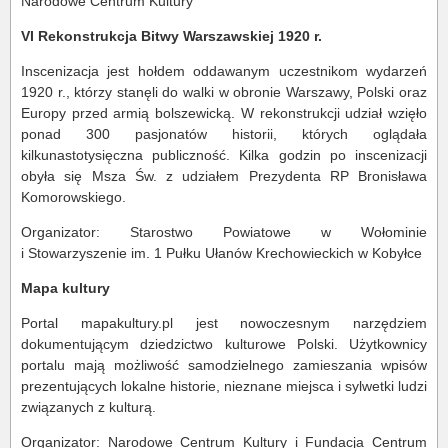
Narodowe Centrum Kultury
VI Rekonstrukcja Bitwy Warszawskiej 1920 r.
Inscenizacja jest hołdem oddawanym uczestnikom wydarzeń
1920 r., którzy stanęli do walki w obronie Warszawy, Polski oraz
Europy przed armią bolszewicką. W rekonstrukcji udział wzięło
ponad 300 pasjonatów historii, których oglądała
kilkunastotysięczna publiczność. Kilka godzin po inscenizacji
obyła się Msza Św. z udziałem Prezydenta RP Bronisława
Komorowskiego.
Organizator: Starostwo Powiatowe w Wołominie
i Stowarzyszenie im. 1 Pułku Ułanów Krechowieckich w Kobyłce
Mapa kultury
Portal mapakultury.pl jest nowoczesnym narzędziem
dokumentującym dziedzictwo kulturowe Polski. Użytkownicy
portalu mają możliwość samodzielnego zamieszania wpisów
prezentujących lokalne historie, nieznane miejsca i sylwetki ludzi
związanych z kulturą.
Organizator: Narodowe Centrum Kultury i
Fundacja Centrum