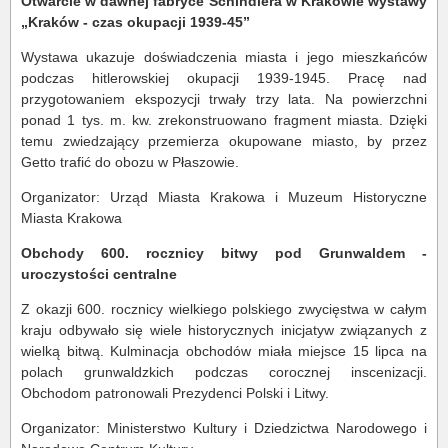
Otwarcie w dawnej fabryce Schindlera w Krakowie wystawy
„Kraków - czas okupacji 1939-45”
Wystawa ukazuje doświadczenia miasta i jego mieszkańców
podczas hitlerowskiej okupacji 1939-1945. Pracę nad
przygotowaniem ekspozycji trwały trzy lata. Na powierzchni
ponad 1 tys. m. kw. zrekonstruowano fragment miasta. Dzięki
temu zwiedzający przemierza okupowane miasto, by przez
Getto trafić do obozu w Płaszowie.
Organizator: Urząd Miasta Krakowa i Muzeum Historyczne
Miasta Krakowa
Obchody 600. rocznicy bitwy pod Grunwaldem -
uroczystości centralne
Z okazji 600. rocznicy wielkiego polskiego zwycięstwa w całym
kraju odbywało się wiele historycznych inicjatyw związanych z
wielką bitwą. Kulminacja obchodów miała miejsce 15 lipca na
polach grunwaldzkich podczas corocznej inscenizacji.
Obchodom patronowali Prezydenci Polski i Litwy.
Organizator: Ministerstwo Kultury i Dziedzictwa Narodowego i