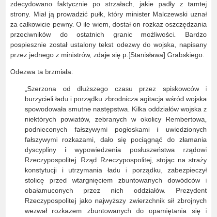
zdecydowano faktycznie po strzałach, jakie padły z tamtej
strony. Miał ją prowadzić pułk, który minister Malczewski uznał
za całkowicie pewny. O ile wiem, dostał on rozkaz oszczędzania
przeciwników do ostatnich granic możliwości. Bardzo
pospiesznie został ustalony tekst odezwy do wojska, napisany
przez jednego z ministrów, zdaje się p.[Stanisława] Grabskiego.
Odezwa ta brzmiała:
„Szerzona od dłuższego czasu przez spiskowców i
burzycieli ładu i porządku zbrodnicza agitacja wśród wojska
spowodowała smutne następstwa. Kilka oddziałów wojska z
niektórych powiatów, zebranych w okolicy Rembertowa,
podnieconych fałszywymi pogłoskami i uwiedzionych
fałszywymi rozkazami, dało się pociągnąć do złamania
dyscypliny i wypowiedzenia posłuszeństwa rządowi
Rzeczypospolitej. Rząd Rzeczypospolitej, stojąc na straży
konstytucji i utrzymania ładu i porządku, zabezpieczył
stolicę przed wtargnięciem zbuntowanych dowódców i
obałamuconych przez nich oddziałów. Prezydent
Rzeczypospolitej jako najwyższy zwierzchnik sił zbrojnych
wezwał rozkazem zbuntowanych do opamiętania się i