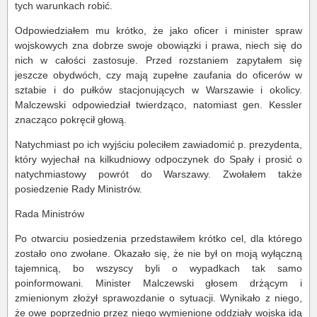
tych warunkach robić.
Odpowiedziałem mu krótko, że jako oficer i minister spraw
wojskowych zna dobrze swoje obowiązki i prawa, niech się do
nich w całości zastosuje. Przed rozstaniem zapytałem się
jeszcze obydwóch, czy mają zupełne zaufania do oficerów w
sztabie i do pułków stacjonujących w Warszawie i okolicy.
Malczewski odpowiedział twierdząco, natomiast gen. Kessler
znacząco pokręcił głową.
Natychmiast po ich wyjściu poleciłem zawiadomić p. prezydenta,
który wyjechał na kilkudniowy odpoczynek do Spały i prosić o
natychmiastowy powrót do Warszawy. Zwołałem także
posiedzenie Rady Ministrów.
Rada Ministrów
Po otwarciu posiedzenia przedstawiłem krótko cel, dla którego
zostało ono zwołane. Okazało się, że nie był on moją wyłączną
tajemnicą, bo wszyscy byli o wypadkach tak samo
poinformowani. Minister Malczewski głosem drżącym i
zmienionym złożył sprawozdanie o sytuacji. Wynikało z niego,
że owe poprzednio przez niego wymienione oddziały wojska idą