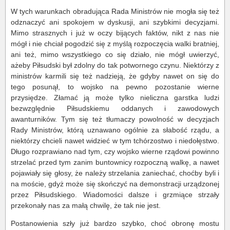
W tych warunkach obradująca Rada Ministrów nie mogła się też
odznaczyć ani spokojem w dyskusji, ani szybkimi decyzjami.
Mimo strasznych i już w oczy bijących faktów, nikt z nas nie
mógł i nie chciał pogodzić się z myślą rozpoczęcia walki bratniej,
ani też, mimo wszystkiego co się działo, nie mógł uwierzyć,
ażeby Piłsudski był zdolny do tak potwornego czynu. Niektórzy z
ministrów karmili się też nadzieją, że gdyby nawet on się do
tego posunął, to wojsko na pewno pozostanie wierne
przysiędze. Złamać ją może tylko nieliczna garstka ludzi
bezwzględnie Piłsudskiemu oddanych i zawodowych
awanturników. Tym się też tłumaczy powolność w decyzjach
Rady Ministrów, którą uznawano ogólnie za słabość rządu, a
niektórzy chcieli nawet widzieć w tym tchórzostwo i niedołęstwo.
Długo rozprawiano nad tym, czy wojsko wierne rządowi powinno
strzelać przed tym zanim buntownicy rozpoczną walkę, a nawet
pojawiały się głosy, że należy strzelania zaniechać, choćby byli i
na moście, gdyż może się skończyć na demonstracji urządzonej
przez Piłsudskiego. Wiadomości dalsze i grzmiące strzały
przekonały nas za małą chwilę, że tak nie jest.
Postanowienia szły już bardzo szybko, choć obronę mostu