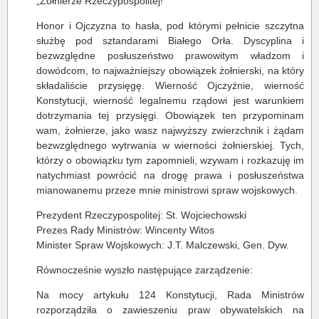
„Żołnierze Rzeczypospolitej!
Honor i Ojczyzna to hasła, pod którymi pełnicie szczytna
służbę pod sztandarami Białego Orła. Dyscyplina i
bezwzględne posłuszeństwo prawowitym władzom i
dowódcom, to najważniejszy obowiązek żołnierski, na który
składaliście przysięgę. Wierność Ojczyźnie, wierność
Konstytucji, wierność legalnemu rządowi jest warunkiem
dotrzymania tej przysięgi. Obowiązek ten przypominam
wam, żołnierze, jako wasz najwyższy zwierzchnik i żądam
bezwzględnego wytrwania w wierności żołnierskiej. Tych,
którzy o obowiązku tym zapomnieli, wzywam i rozkazuję im
natychmiast powrócić na drogę prawa i posłuszeństwa
mianowanemu przeze mnie ministrowi spraw wojskowych.
Prezydent Rzeczypospolitej: St. Wojciechowski
Prezes Rady Ministrów: Wincenty Witos
Minister Spraw Wojskowych: J.T. Malczewski, Gen. Dyw.
Równocześnie wyszło następujące zarządzenie:
Na mocy artykułu 124 Konstytucji, Rada Ministrów
rozporządziła o zawieszeniu praw obywatelskich na