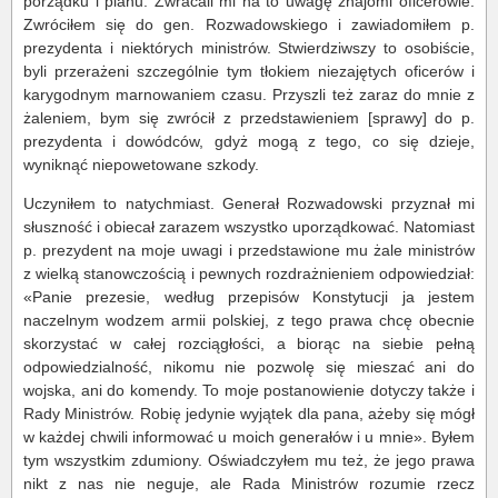
porządku i planu. Zwracali mi na to uwagę znajomi oficerowie.
Zwróciłem się do gen. Rozwadowskiego i zawiadomiłem p.
prezydenta i niektórych ministrów. Stwierdziwszy to osobiście,
byli przerażeni szczególnie tym tłokiem niezajętych oficerów i
karygodnym marnowaniem czasu. Przyszli też zaraz do mnie z
żaleniem, bym się zwrócił z przedstawieniem [sprawy] do p.
prezydenta i dowódców, gdyż mogą z tego, co się dzieje,
wyniknąć niepowetowane szkody.
Uczyniłem to natychmiast. Generał Rozwadowski przyznał mi
słuszność i obiecał zarazem wszystko uporządkować. Natomiast
p. prezydent na moje uwagi i przedstawione mu żale ministrów
z wielką stanowczością i pewnych rozdrażnieniem odpowiedział:
«Panie prezesie, według przepisów Konstytucji ja jestem
naczelnym wodzem armii polskiej, z tego prawa chcę obecnie
skorzystać w całej rozciągłości, a biorąc na siebie pełną
odpowiedzialność, nikomu nie pozwolę się mieszać ani do
wojska, ani do komendy. To moje postanowienie dotyczy także i
Rady Ministrów. Robię jedynie wyjątek dla pana, ażeby się mógł
w każdej chwili informować u moich generałów i u mnie». Byłem
tym wszystkim zdumiony. Oświadczyłem mu też, że jego prawa
nikt z nas nie neguje, ale Rada Ministrów rozumie rzecz