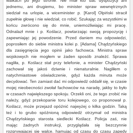
walkach po jego stronie. Nie miał kto dać dyspozycji ani
jednemu, ani drugiemu, bo minister spraw wewnętrznych
siedział na urlopie, a wiceminister p. [Karol] Olpiński stracił
zupełnie głowę i nie wiedział, co robić. Szukając za wszystkimi w
końcu zwrócono się do mnie, uniemożliwiając mi pracę.
Odnalazł mnie i p. Koślacz, powtarzając swoją propozycję i
zapewniając jej powodzenie. Przed daniem mu odpowiedzi,
poprosiłem do siebie ministra kolei p. [Adama] Chądzyńskiego
dla zasięgnięcia jego opinii jako fachowca. Ministra spraw
wojskowych nie mogłem w żaden sposób znaleźć. Sprawa
nagliła, p. Koślacz stał przy telefonie, a minister Chądzyński
zachował się jakoś dziwnie i nienaturalnie. Nagliłem o
natychmiastowe oświadczenie, gdyż każda minuta może
decydować. Ten zamiast dać mi odpowiedź oddalił się, w czasie
mojej nieobecności zwołał fachowców na naradę, jakby to było
w czasach największego spokoju. Orzekli oni, że tego zrobić nie
należy, gdyż przekopanie toru kolejowego, co proponował p.
Koślacz, może przejazd opóźnić najwyżej o kilka godzin. Taką
też i to grubo spóźnioną odpowiedź otrzymał od ministra
Chądzyńskiego starosta siedlecki Koślacz. Policja zaś, nie
mając żadnych instrukcji, przyglądała się bezczynnie
rozgrywającej się walce, hamując od czasu do czasu zapędy