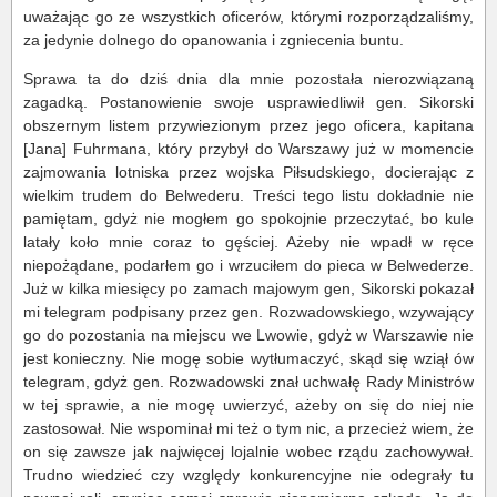
uważając go ze wszystkich oficerów, którymi rozporządzaliśmy,
za jedynie dolnego do opanowania i zgniecenia buntu.
Sprawa ta do dziś dnia dla mnie pozostała nierozwiązaną
zagadką. Postanowienie swoje usprawiedliwił gen. Sikorski
obszernym listem przywiezionym przez jego oficera, kapitana
[Jana] Fuhrmana, który przybył do Warszawy już w momencie
zajmowania lotniska przez wojska Piłsudskiego, docierając z
wielkim trudem do Belwederu. Treści tego listu dokładnie nie
pamiętam, gdyż nie mogłem go spokojnie przeczytać, bo kule
latały koło mnie coraz to gęściej. Ażeby nie wpadł w ręce
niepożądane, podarłem go i wrzuciłem do pieca w Belwederze.
Już w kilka miesięcy po zamach majowym gen, Sikorski pokazał
mi telegram podpisany przez gen. Rozwadowskiego, wzywający
go do pozostania na miejscu we Lwowie, gdyż w Warszawie nie
jest konieczny. Nie mogę sobie wytłumaczyć, skąd się wziął ów
telegram, gdyż gen. Rozwadowski znał uchwałę Rady Ministrów
w tej sprawie, a nie mogę uwierzyć, ażeby on się do niej nie
zastosował. Nie wspominał mi też o tym nic, a przecież wiem, że
on się zawsze jak najwięcej lojalnie wobec rządu zachowywał.
Trudno wiedzieć czy względy konkurencyjne nie odegrały tu