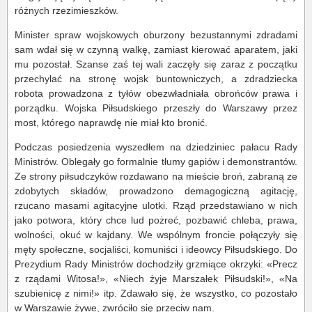
różnych rzezimieszków.
Minister spraw wojskowych oburzony bezustannymi zdradami
sam wdał się w czynną walkę, zamiast kierować aparatem, jaki
mu pozostał. Szanse zaś tej wali zaczęły się zaraz z początku
przechylać na stronę wojsk buntowniczych, a zdradziecka
robota prowadzona z tyłów obezwładniała obrońców prawa i
porządku. Wojska Piłsudskiego przeszły do Warszawy przez
most, którego naprawdę nie miał kto bronić.
Podczas posiedzenia wyszedłem na dziedziniec pałacu Rady
Ministrów. Oblegały go formalnie tłumy gapiów i demonstrantów.
Ze strony piłsudczyków rozdawano na mieście broń, zabraną ze
zdobytych składów, prowadzono demagogiczną agitację,
rzucano masami agitacyjne ulotki. Rząd przedstawiano w nich
jako potwora, który chce lud pożreć, pozbawić chleba, prawa,
wolności, okuć w kajdany. We wspólnym froncie połączyły się
męty społeczne, socjaliści, komuniści i ideowcy Piłsudskiego. Do
Prezydium Rady Ministrów dochodziły grzmiące okrzyki: «Precz
z rządami Witosa!», «Niech żyje Marszałek Piłsudski!», «Na
szubienicę z nimi!» itp. Zdawało się, że wszystko, co pozostało
w Warszawie żywe, zwróciło się przeciw nam.