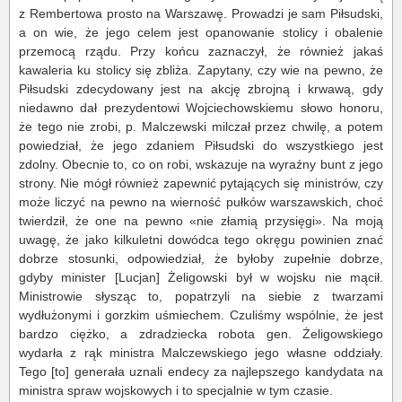
z Rembertowa prosto na Warszawę. Prowadzi je sam Piłsudski,
a on wie, że jego celem jest opanowanie stolicy i obalenie
przemocą rządu. Przy końcu zaznaczył, że również jakaś
kawaleria ku stolicy się zbliża. Zapytany, czy wie na pewno, że
Piłsudski zdecydowany jest na akcję zbrojną i krwawą, gdy
niedawno dał prezydentowi Wojciechowskiemu słowo honoru,
że tego nie zrobi, p. Malczewski milczał przez chwilę, a potem
powiedział, że jego zdaniem Piłsudski do wszystkiego jest
zdolny. Obecnie to, co on robi, wskazuje na wyraźny bunt z jego
strony. Nie mógł również zapewnić pytających się ministrów, czy
może liczyć na pewno na wierność pułków warszawskich, choć
twierdził, że one na pewno «nie złamią przysięgi». Na moją
uwagę, że jako kilkuletni dowódca tego okręgu powinien znać
dobrze stosunki, odpowiedział, że byłoby zupełnie dobrze,
gdyby minister [Lucjan] Żeligowski był w wojsku nie mącił.
Ministrowie słysząc to, popatrzyli na siebie z twarzami
wydłużonymi i gorzkim uśmiechem. Czuliśmy wspólnie, że jest
bardzo ciężko, a zdradziecka robota gen. Żeligowskiego
wydarła z rąk ministra Malczewskiego jego własne oddziały.
Tego [to] generała uznali endecy za najlepszego kandydata na
ministra spraw wojskowych i to specjalnie w tym czasie.