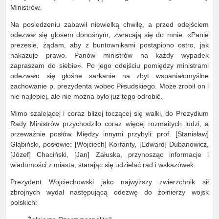
Ministrów.
Na posiedzeniu zabawił niewielką chwilę, a przed odejściem
odezwał się głosem donośnym, zwracają się do mnie: «Panie
prezesie, żądam, aby z buntownikami postąpiono ostro, jak
nakazuje prawo. Panów ministrów na każdy wypadek
zapraszam do siebie». Po jego odejściu pomiędzy ministrami
odezwało się głośne sarkanie na zbyt wspaniałomyślne
zachowanie p. prezydenta wobec Piłsudskiego. Może zrobił on i
nie najlepiej, ale nie można było już tego odrobić.
Mimo szalejącej i coraz bliżej toczącej się walki, do Prezydium
Rady Ministrów przychodziło coraz więcej rozmaitych ludzi, a
przeważnie posłów. Między innymi przybyli: prof. [Stanisław]
Głąbiński, posłowie: [Wojciech] Korfanty, [Edward] Dubanowicz,
[Józef] Chaciński, [Jan] Załuska, przynosząc informacje i
wiadomości z miasta, starając się udzielać rad i wskazówek.
Prezydent Wojciechowski jako najwyższy zwierzchnik sił
zbrojnych wydał następującą odezwę do żołnierzy wojsk
polskich: