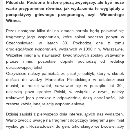
Piłsudski. Podobno historię piszą zwycięzcy, ale być może
warto przypomnieć również, jak wydarzenia te wyglądały z
perspektywy głównego przegranego, czyli Wincentego
Witosa.
Przez następne kilka dni na łamach portalu będą pojawiać się
fragmenty jego wspomnień, które spisał podczas pobytu w
Czechosłowacji w latach 30. Pochodzą one z tomu
drugiego
Moich wspomnień
, wydanych w 1990 r. w Warszawie.
Wszelkie imiona w nawiasach kwadratowych zostały wstawione
przeze mnie, pozostałe dopiski pochodzą od redakcji
opracowującej tekst.
Oczywiście należy pamiętać, że pisał je polityk, który w skutek
dojścia do władzy Marszałka Piłsudskiego w ostateczności
musiał, a raczej wolał, salwować się w początku lat 30.,
ucieczką poza granice Polski, w związku z czym, należy
traktować jego przekaz z odpowiednią dozą ostrożności, jak
zresztą każdą inną relację wspomnieniową.
Dzisiaj zapiski z pierwszego dnia interesujących nas wydarzeń.
Warto zwrócić uwagę na fragment dotyczący telegramu jaki miał
wysłać gen. Rozwadowski do gen. Sikorskiego we Lwowie, aby