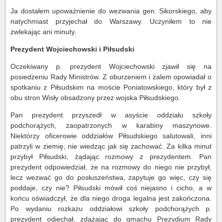
Ja dostałem upoważnienie do wezwania gen. Sikorskiego, aby
natychmiast przyjechał do Warszawy. Uczyniłem to nie
zwlekając ani minuty.
Prezydent Wojciechowski i Piłsudski
Oczekiwany p. prezydent Wojciechowski zjawił się na
posiedzeniu Rady Ministrów. Z oburzeniem i żalem opowiadał o
spotkaniu z Piłsudskim na moście Poniatowskiego, który był z
obu stron Wisły obsadzony przez wojska Piłsudskiego.
Pan prezydent przyszedł w asyście oddziału szkoły
podchorążych, zaopatrzonych w karabiny maszynowe.
Niektórzy oficerowie oddziałów Piłsudskiego salutowali, inni
patrzyli w ziemię, nie wiedząc jak się zachować. Za kilka minut
przybył Piłsudski, żądając rozmowy z prezydentem. Pan
prezydent odpowiedział, że na rozmowy do niego nie przybył,
lecz wezwać go do posłuszeństwa, zapytuje go więc, czy się
poddaje, czy nie? Piłsudski mówił coś niejasno i cicho, a w
końcu oświadczył, że dla niego droga legalna jest zakończona.
Po wydaniu rozkazu oddziałowi szkoły podchorążych p.
prezydent odjechał, zdążając do gmachu Prezydium Rady