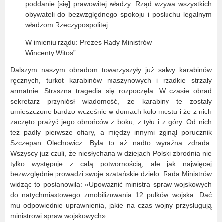
poddanie [się] prawowitej władzy. Rząd wzywa wszystkich
obywateli do bezwzględnego spokoju i posłuchu legalnym
władzom Rzeczypospolitej
W imieniu rządu: Prezes Rady Ministrów
Wincenty Witos”
Dalszym naszym obradom towarzyszyły już salwy karabinów
ręcznych, turkot karabinów maszynowych i rzadkie strzały
armatnie. Straszna tragedia się rozpoczęła. W czasie obrad
sekretarz przyniósł wiadomość, że karabiny te zostały
umieszczone bardzo wcześnie w domach koło mostu i że z nich
zaczęto prażyć jego obrońców z boku, z tyłu i z góry. Od nich
też padły pierwsze ofiary, a między innymi zginął porucznik
Szczepan Olechowicz. Była to aż nadto wyraźna zdrada.
Wszyscy już czuli, że niesłychana w dziejach Polski zbrodnia nie
tylko występuje z całą potwornością, ale jak najwięcej
bezwzględnie prowadzi swoje szatańskie dzieło. Rada Ministrów
widząc to postanowiła: «Upoważnić ministra spraw wojskowych
do natychmiastowego zmobilizowania 12 pułków wojska. Dać
mu odpowiednie uprawnienia, jakie na czas wojny przysługują
ministrowi spraw wojskowych».