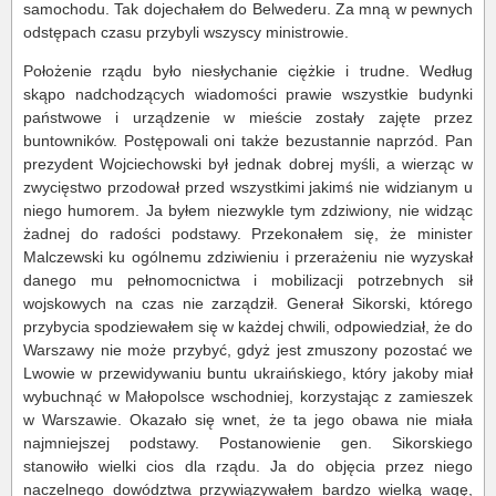
samochodu. Tak dojechałem do Belwederu. Za mną w pewnych
odstępach czasu przybyli wszyscy ministrowie.
Położenie rządu było niesłychanie ciężkie i trudne. Według
skąpo nadchodzących wiadomości prawie wszystkie budynki
państwowe i urządzenie w mieście zostały zajęte przez
buntowników. Postępowali oni także bezustannie naprzód. Pan
prezydent Wojciechowski był jednak dobrej myśli, a wierząc w
zwycięstwo przodował przed wszystkimi jakimś nie widzianym u
niego humorem. Ja byłem niezwykle tym zdziwiony, nie widząc
żadnej do radości podstawy. Przekonałem się, że minister
Malczewski ku ogólnemu zdziwieniu i przerażeniu nie wyzyskał
danego mu pełnomocnictwa i mobilizacji potrzebnych sił
wojskowych na czas nie zarządził. Generał Sikorski, którego
przybycia spodziewałem się w każdej chwili, odpowiedział, że do
Warszawy nie może przybyć, gdyż jest zmuszony pozostać we
Lwowie w przewidywaniu buntu ukraińskiego, który jakoby miał
wybuchnąć w Małopolsce wschodniej, korzystając z zamieszek
w Warszawie. Okazało się wnet, że ta jego obawa nie miała
najmniejszej podstawy. Postanowienie gen. Sikorskiego
stanowiło wielki cios dla rządu. Ja do objęcia przez niego
naczelnego dowództwa przywiązywałem bardzo wielką wagę,