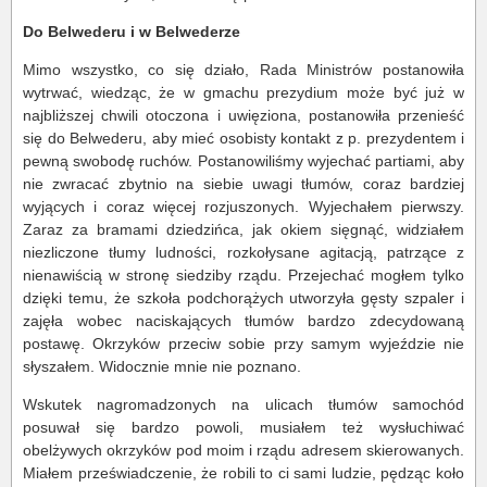
Do Belwederu i w Belwederze
Mimo wszystko, co się działo, Rada Ministrów postanowiła
wytrwać, wiedząc, że w gmachu prezydium może być już w
najbliższej chwili otoczona i uwięziona, postanowiła przenieść
się do Belwederu, aby mieć osobisty kontakt z p. prezydentem i
pewną swobodę ruchów. Postanowiliśmy wyjechać partiami, aby
nie zwracać zbytnio na siebie uwagi tłumów, coraz bardziej
wyjących i coraz więcej rozjuszonych. Wyjechałem pierwszy.
Zaraz za bramami dziedzińca, jak okiem sięgnąć, widziałem
niezliczone tłumy ludności, rozkołysane agitacją, patrzące z
nienawiścią w stronę siedziby rządu. Przejechać mogłem tylko
dzięki temu, że szkoła podchorążych utworzyła gęsty szpaler i
zajęła wobec naciskających tłumów bardzo zdecydowaną
postawę. Okrzyków przeciw sobie przy samym wyjeździe nie
słyszałem. Widocznie mnie nie poznano.
Wskutek nagromadzonych na ulicach tłumów samochód
posuwał się bardzo powoli, musiałem też wysłuchiwać
obelżywych okrzyków pod moim i rządu adresem skierowanych.
Miałem przeświadczenie, że robili to ci sami ludzie, pędząc koło