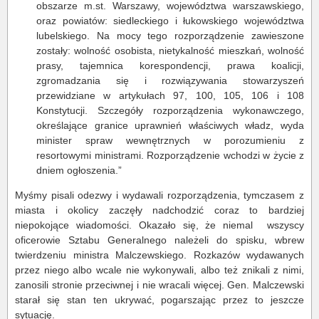
obszarze m.st. Warszawy, województwa warszawskiego,
oraz powiatów: siedleckiego i łukowskiego województwa
lubelskiego. Na mocy tego rozporządzenie zawieszone
zostały: wolność osobista, nietykalność mieszkań, wolność
prasy, tajemnica korespondencji, prawa koalicji,
zgromadzania się i rozwiązywania stowarzyszeń
przewidziane w artykułach 97, 100, 105, 106 i 108
Konstytucji. Szczegóły rozporządzenia wykonawczego,
określające granice uprawnień właściwych władz, wyda
minister spraw wewnętrznych w porozumieniu z
resortowymi ministrami. Rozporządzenie wchodzi w życie z
dniem ogłoszenia.”
Myśmy pisali odezwy i wydawali rozporządzenia, tymczasem z
miasta i okolicy zaczęły nadchodzić coraz to bardziej
niepokojące wiadomości. Okazało się, że niemal wszyscy
oficerowie Sztabu Generalnego należeli do spisku, wbrew
twierdzeniu ministra Malczewskiego. Rozkazów wydawanych
przez niego albo wcale nie wykonywali, albo też znikali z nimi,
zanosili stronie przeciwnej i nie wracali więcej. Gen. Malczewski
starał się stan ten ukrywać, pogarszając przez to jeszcze
sytuację.