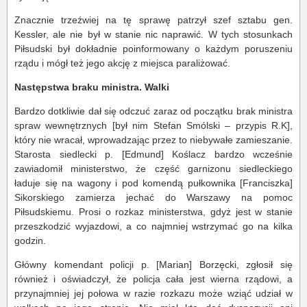
Znacznie trzeźwiej na tę sprawę patrzył szef sztabu gen.
Kessler, ale nie był w stanie nic naprawić. W tych stosunkach
Piłsudski był dokładnie poinformowany o każdym poruszeniu
rządu i mógł też jego akcję z miejsca paraliżować.
Następstwa braku ministra. Walki
Bardzo dotkliwie dał się odczuć zaraz od początku brak ministra
spraw wewnętrznych [był nim Stefan Smólski – przypis R.K],
który nie wracał, wprowadzając przez to niebywałe zamieszanie.
Starosta siedlecki p. [Edmund] Koślacz bardzo wcześnie
zawiadomił ministerstwo, że część garnizonu siedleckiego
ładuje się na wagony i pod komendą pułkownika [Franciszka]
Sikorskiego zamierza jechać do Warszawy na pomoc
Piłsudskiemu. Prosi o rozkaz ministerstwa, gdyż jest w stanie
przeszkodzić wyjazdowi, a co najmniej wstrzymać go na kilka
godzin.
Główny komendant policji p. [Marian] Borzęcki, zgłosił się
również i oświadczył, że policja cała jest wierna rządowi, a
przynajmniej jej połowa w razie rozkazu może wziąć udział w