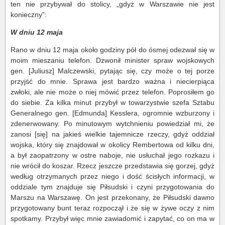
ten nie przybywał do stolicy, „gdyż w Warszawie nie jest
konieczny”:
W dniu 12 maja
Rano w dniu 12 maja około godziny pół do ósmej odezwał się w
moim mieszaniu telefon. Dzwonił minister spraw wojskowych
gen. [Juliusz] Malczewski, pytając się, czy może o tej porze
przyjść do mnie. Sprawa jest bardzo ważna i niecierpiąca
zwłoki, ale nie może o niej mówić przez telefon. Poprosiłem go
do siebie. Za kilka minut przybył w towarzystwie szefa Sztabu
Generalnego gen. [Edmunda] Kesslera, ogromnie wzburzony i
zdenerwowany. Po minutowym wytchnieniu powiedział mi, że
zanosi [się] na jakieś wielkie tajemnicze rzeczy, gdyż oddział
wojska, który się znajdował w okolicy Rembertowa od kilku dni,
a był zaopatrzony w ostre naboje, nie usłuchał jego rozkazu i
nie wrócił do koszar. Rzecz jeszcze przedstawia się gorzej, gdyż
według otrzymanych przez niego i dość ścisłych informacji, w
oddziale tym znajduje się Piłsudski i czyni przygotowania do
Marszu na Warszawę. On jest przekonany, że Piłsudski dawno
przygotowany bunt teraz rozpoczął i że się w żywe oczy z nim
spotkamy. Przybył więc mnie zawiadomić i zapytać, co on ma w