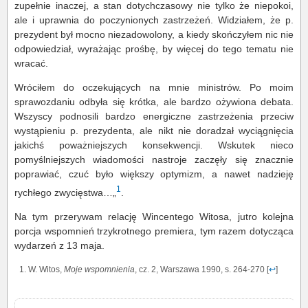
zupełnie inaczej, a stan dotychczasowy nie tylko że niepokoi,
ale i uprawnia do poczynionych zastrzeżeń. Widziałem, że p.
prezydent był mocno niezadowolony, a kiedy skończyłem nic nie
odpowiedział, wyrażając prośbę, by więcej do tego tematu nie
wracać.
Wróciłem do oczekujących na mnie ministrów. Po moim
sprawozdaniu odbyła się krótka, ale bardzo ożywiona debata.
Wszyscy podnosili bardzo energiczne zastrzeżenia przeciw
wystąpieniu p. prezydenta, ale nikt nie doradzał wyciągnięcia
jakichś poważniejszych konsekwencji. Wskutek nieco
pomyślniejszych wiadomości nastroje zaczęły się znacznie
poprawiać, czuć było większy optymizm, a nawet nadzieję
1
rychłego zwycięstwa…„
.
Na tym przerywam relację Wincentego Witosa, jutro kolejna
porcja wspomnień trzykrotnego premiera, tym razem dotycząca
wydarzeń z 13 maja.
W. Witos,
Moje wspomnienia
, cz. 2, Warszawa 1990, s. 264-270 [
↩
]