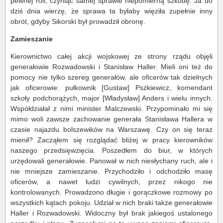
pewnej roli, czyniąc samej sprawie niepomierną szkodę. Ja do
dziś dnia wierzę, że sprawa ta byłaby więziła zupełnie inny
obrót, gdyby Sikorski był prowadził obronę.
Zamieszanie
Kierownictwo całej akcji wojskowej ze strony rządu objęli
generałowie Rozwadowski i Stanisław Haller. Mieli oni też do
pomocy nie tylko szereg generałów, ale oficerów tak dzielnych
jak oficerowie: pułkownik [Gustaw] Pszkiewicz, komendant
szkoły podchorążych, major [Władysław] Anders i wielu innych.
Współdziałał z nimi minister Malczewski. Przypominało mi się
mimo woli zawsze zachowanie generała Stanisława Hallera w
czasie najazdu bolszewików na Warszawę. Czy on się teraz
mienił? Zacząłem się rozglądać bliżej w pracy kierowników
naszego przedsięwzięcia. Poszedłem do biur, w których
urzędowali generałowie. Panował w nich niesłychany ruch, ale i
nie mniejsze zamieszanie. Przychodziło i odchodziło masę
oficerów, a nawet ludzi cywilnych, przez nikogo nie
kontrolowanych. Prowadzono długie i gorączkowe rozmowy po
wszystkich kątach pokoju. Udział w nich braki także generałowie
Haller i Rozwadowski. Widoczny był brak jakiegoś ustalonego