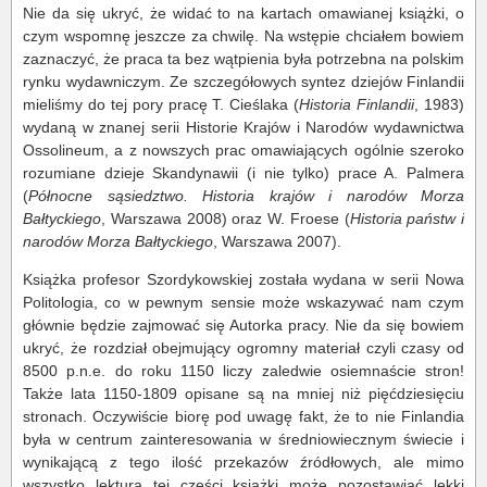
Nie da się ukryć, że widać to na kartach omawianej książki, o
czym wspomnę jeszcze za chwilę. Na wstępie chciałem bowiem
zaznaczyć, że praca ta bez wątpienia była potrzebna na polskim
rynku wydawniczym. Ze szczegółowych syntez dziejów Finlandii
mieliśmy do tej pory pracę T. Cieślaka (
Historia Finlandii
, 1983)
wydaną w znanej serii Historie Krajów i Narodów wydawnictwa
Ossolineum, a z nowszych prac omawiających ogólnie szeroko
rozumiane dzieje Skandynawii (i nie tylko) prace A. Palmera
(
Północne sąsiedztwo. Historia krajów i narodów Morza
Bałtyckiego
, Warszawa 2008) oraz W. Froese (
Historia państw i
narodów Morza Bałtyckiego
, Warszawa 2007).
Książka profesor Szordykowskiej została wydana w serii Nowa
Politologia, co w pewnym sensie może wskazywać nam czym
głównie będzie zajmować się Autorka pracy. Nie da się bowiem
ukryć, że rozdział obejmujący ogromny materiał czyli czasy od
8500 p.n.e. do roku 1150 liczy zaledwie osiemnaście stron!
Także lata 1150-1809 opisane są na mniej niż pięćdziesięciu
stronach. Oczywiście biorę pod uwagę fakt, że to nie Finlandia
była w centrum zainteresowania w średniowiecznym świecie i
wynikającą z tego ilość przekazów źródłowych, ale mimo
wszystko lektura tej części książki może pozostawiać lekki