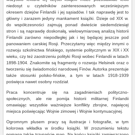
niedosyt u czytelników zainteresowanych wcześniejszym
okresem dziejów Finlandii i jej sąsiadów. I tak naprawdę jest to
główny i zarazem jedyny mankament książki. Dzieje od XIX w.
do współczesności zajmują ponad dwieście siedemdziesiąt
stron i są naprawdę doskonałą, wielowymiarową analizą historii
Finlandii zarówno niepodległej jak i tej będącej jeszcze pod
panowaniem carskiej Rosji. Przeczytamy więc między innymi o
rozwoju szkolnictwa fińskiego, systemie politycznym w XIX i XX
wieku, czy też zaostrzeniu polityki Rosji wobec Finlandii w latach
1898-1904. Znakomite są fragmenty o rozwoju Helsinek oraz o
tworzeniu się świadomości narodowej Finów. Autorka prezentuje
także stosunki polsko-fińskie, a tym w latach 1918-1939
poświęca nawet osobny rozdział.
Praca koncentruje się na zagadnieniach polityczno-
społecznych, ale nie pomija historii militarnej Finlandii
omawiając wszystkie ważniejsze konflikty zbrojne, najwięcej
miejsca poświęcając Wojnie zimowej i Wojnie kontynuacyjnej.
Ogromnym plusem pracy są ilustracje i fotografie, w tym
kolorowa wkładka w środku książki. W zrozumieniu tekstu
pomaga także trzynaście map. Na końcu książki zamieszczono