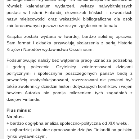
również kalendarium wydarzeń, wykazy najwybitniejszych
postaci w historii Finlandii, słowniczek fińskich i szwedzkich
nazw miejscowości oraz wskazówki bibliograficzne dla osób
zainteresowanych jeszcze szerszym zgłębieniem tematu.
Książka została wydana w twardej, bardzo solidnej oprawie.
Sam format i okładka przywołują skojarzenia z serią Historie
Krajów i Narodów wydawnictwa Ossolineum.
Podsumowując należy bez wątpienia pracę uznać za potrzebną
i godną polecenia. Czytelnicy zainteresowani dziejami
politycznymi i społecznymi poszczególnych państw będą z
pewnością usatysfakcjonowani, rozczarowani nie powinni być
także zwolennicy dziedzin historii dotyczących konfliktów i wojen
bowiem Autorka nie pomija milczeniem tych zagadnień z
dziejów Finlandii.
Plus minus:
Na plus:
+ bardzo dogłębna analiza społeczno-polityczna od XIX wieku,
+ najbardziej aktualne opracowanie dziejów Finlandii na polskim
rynku wydawniczym,