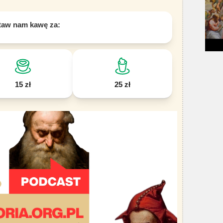
taw nam kawę za:
15 zł
25 zł