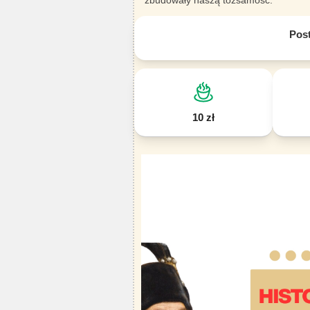
zbudowały naszą tożsamość.
Pos
10 zł