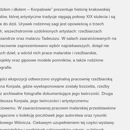
lem i dłutem – Korpalowie” prezentuje historię krakowskiej
lów, której artystyczne tradycje sięgają połowy XIX stulecia i są
do dziś. Urywek rodzinnej sagi jest opowieścią o trzech
, wszechstronnie uzdolnionych artystach: rzeźbiarzach
eksandrze oraz malarzu Tadeuszu. W salach zaaranżowanych na
pracownie zaprezentowano wybór najciekawszych, dotąd nie
h dzieł, a wśród nich prace malarskie i rzeźbiarskie,
ojekty oraz gipsowe modele pomników, a także rodzinne
ografie.
ęści ekspozycji odtworzono oryginalną pracownię rzeźbiarską
ana Korpala, gdzie wyeksponowane zostały bozzetta, rzeźby
z archiwalne fotografie dokumentujące jego twórczość. Druga
deusza Korpala, jego twórczości i artystycznemu
ciowemu. W zaaranżowanej pracowni malarskiej przedstawione
ogacone o kolekcję pocztówek jego autorstwa oraz rysunki
 Nowego Wiśnicza. Ciekawym uzupełnieniem tej części wystawy
, pamiętników i osobistych szkicowników artysty, w których