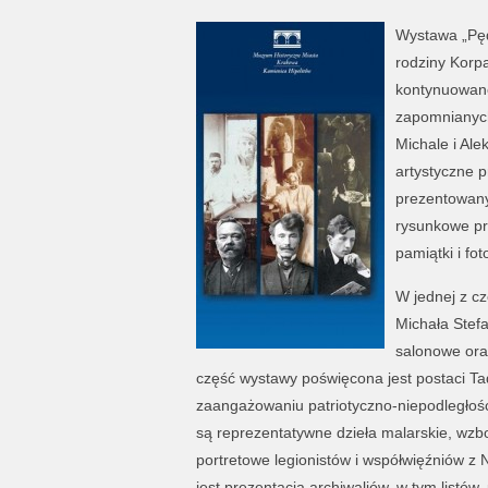
Wystawa „Pędz
rodziny Korpa
kontynuowane 
zapomnianych
Michale i Al
artystyczne 
prezentowanyc
rysunkowe pr
pamiątki i fot
W jednej z cz
Michała Stef
salonowe ora
część wystawy poświęcona jest postaci Ta
zaangażowaniu patriotyczno-niepodległoś
są reprezentatywne dzieła malarskie, wzb
portretowe legionistów i współwięźniów z
jest prezentacja archiwaliów, w tym listów