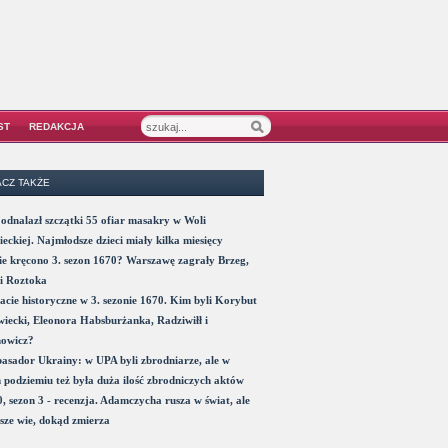
ST
REDAKCJA
CZ TAKŻE
odnalazł szczątki 55 ofiar masakry w Woli
eckiej. Najmłodsze dzieci miały kilka miesięcy
e kręcono 3. sezon 1670? Warszawę zagrały Brzeg,
i Roztoka
acie historyczne w 3. sezonie 1670. Kim byli Korybut
iecki, Eleonora Habsburżanka, Radziwiłł i
nowicz?
sador Ukrainy: w UPA byli zbrodniarze, ale w
 podziemiu też była duża ilość zbrodniczych aktów
, sezon 3 - recenzja. Adamczycha rusza w świat, ale
sze wie, dokąd zmierza