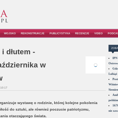
WOJSKO
REKONSTRUKCJE
PUBLICYSTYKA
RECENZJE
VIDEO
PODCA
ZOBA
i dłutem -
IPN 
aździernika w
Ostrowi
Gdzi
Lubiąż 
w
Post
Wiśniow
 10:17
Siemie
Amba
polskim
anizuje wystawę o rodzinie, której kolejne pokolenia
1670
miłość do sztuki, ale również poczucie patriotyzmu,
nie zaw
ania otaczającego świata.