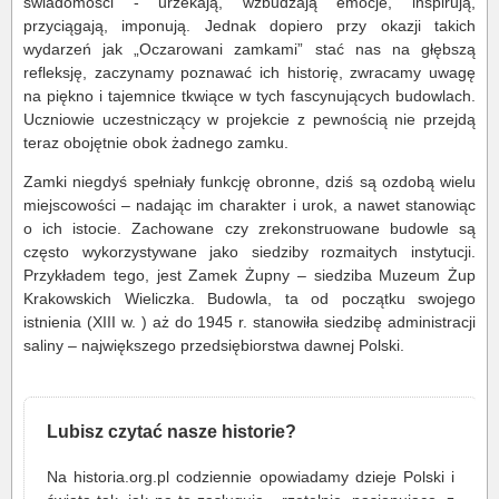
świadomości - urzekają, wzbudzają emocje, inspirują,
przyciągają, imponują. Jednak dopiero przy okazji takich
wydarzeń jak „Oczarowani zamkami” stać nas na głębszą
refleksję, zaczynamy poznawać ich historię, zwracamy uwagę
na piękno i tajemnice tkwiące w tych fascynujących budowlach.
Uczniowie uczestniczący w projekcie z pewnością nie przejdą
teraz obojętnie obok żadnego zamku.
Zamki niegdyś spełniały funkcję obronne, dziś są ozdobą wielu
miejscowości – nadając im charakter i urok, a nawet stanowiąc
o ich istocie. Zachowane czy zrekonstruowane budowle są
często wykorzystywane jako siedziby rozmaitych instytucji.
Przykładem tego, jest Zamek Żupny – siedziba Muzeum Żup
Krakowskich Wieliczka. Budowla, ta od początku swojego
istnienia (XIII w. ) aż do 1945 r. stanowiła siedzibę administracji
saliny – największego przedsiębiorstwa dawnej Polski.
Lubisz czytać nasze historie?
Na historia.org.pl codziennie opowiadamy dzieje Polski i