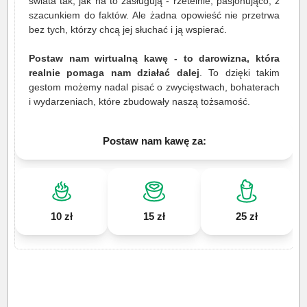
świata tak, jak na to zasługują - rzetelnie, pasjonująco, z
szacunkiem do faktów. Ale żadna opowieść nie przetrwa
bez tych, którzy chcą jej słuchać i ją wspierać.
Postaw nam wirtualną kawę - to darowizna, która
realnie pomaga nam działać dalej
. To dzięki takim
gestom możemy nadal pisać o zwycięstwach, bohaterach
i wydarzeniach, które zbudowały naszą tożsamość.
Postaw nam kawę za:
10 zł
15 zł
25 zł