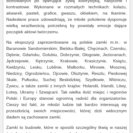
stonowanych po operujące żywą kolorystyką, nasycone i
kontrastowe. Wykonane w rozmaitych technikach: kolażu,
akwareli, pasteli, grafice, gwaszu, ołówkiem, na tkaninie.
Nadesłane prace udowadniają, że młode pokolenie dysponuje
wielką wrażliwością potrzebną by powstały emocje dające
początek aktowi twórczemu.
Na ekspozycji zaprezentowane są polskie zamki m.in.: w
Baranowie Sandomierskim, Bielsku-Białej, Chęcinach, Czersku,
Dębnie, Gdańsku, Golubiu, Dobrzynie, Głogowie, Jezioranach,
Jędrzejowie, Kętrzynie, Krakowie, Krasiczynie, Książu,
Kwidzyniu, Lesku, Lublinie, Malborku, Mirowie, Mosznej,
Niedzicy, Ogrodzieńcu, Ojcowie, Olsztynie, Reszlu, Pieskowej
Skale, Pułtusku, Suchej Beskidzkiej, Szydłowie, Wiśniczu,
Żywcu, a także zamki z innych krajów: Holandii, Irlandii, Litwy,
Łotwy, Ukrainy i Szwajcarii. Tak wielka ilość miejsc i regionów
Polski i Europy stanowi ogromną radość dla organizatorów.
Cieszy też fakt, że młodzi ludzie tak bardzo interesują się
przeszłością swoich miejscowości, której dziś widocznym
śladem są zachowane zamki.
Zamki to budowle, które w sposób szczególny tkwią w naszej