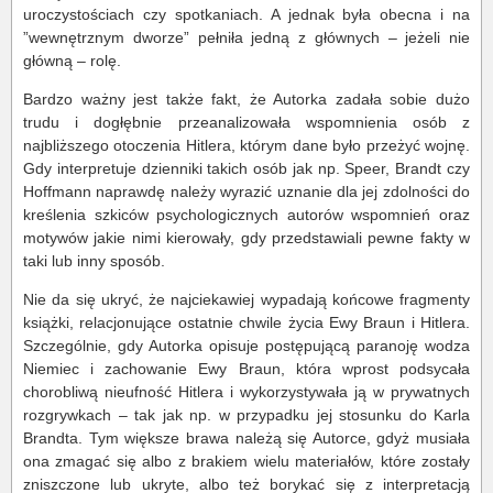
uroczystościach czy spotkaniach. A jednak była obecna i na
”wewnętrznym dworze” pełniła jedną z głównych – jeżeli nie
główną – rolę.
Bardzo ważny jest także fakt, że Autorka zadała sobie dużo
trudu i dogłębnie przeanalizowała wspomnienia osób z
najbliższego otoczenia Hitlera, którym dane było przeżyć wojnę.
Gdy interpretuje dzienniki takich osób jak np. Speer, Brandt czy
Hoffmann naprawdę należy wyrazić uznanie dla jej zdolności do
kreślenia szkiców psychologicznych autorów wspomnień oraz
motywów jakie nimi kierowały, gdy przedstawiali pewne fakty w
taki lub inny sposób.
Nie da się ukryć, że najciekawiej wypadają końcowe fragmenty
książki, relacjonujące ostatnie chwile życia Ewy Braun i Hitlera.
Szczególnie, gdy Autorka opisuje postępującą paranoję wodza
Niemiec i zachowanie Ewy Braun, która wprost podsycała
chorobliwą nieufność Hitlera i wykorzystywała ją w prywatnych
rozgrywkach – tak jak np. w przypadku jej stosunku do Karla
Brandta. Tym większe brawa należą się Autorce, gdyż musiała
ona zmagać się albo z brakiem wielu materiałów, które zostały
zniszczone lub ukryte, albo też borykać się z interpretacją