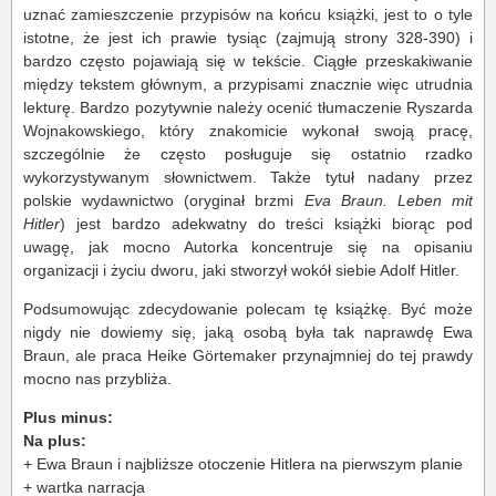
uznać zamieszczenie przypisów na końcu książki, jest to o tyle
istotne, że jest ich prawie tysiąc (zajmują strony 328-390) i
bardzo często pojawiają się w tekście. Ciągłe przeskakiwanie
między tekstem głównym, a przypisami znacznie więc utrudnia
lekturę. Bardzo pozytywnie należy ocenić tłumaczenie Ryszarda
Wojnakowskiego, który znakomicie wykonał swoją pracę,
szczególnie że często posługuje się ostatnio rzadko
wykorzystywanym słownictwem. Także tytuł nadany przez
polskie wydawnictwo (oryginał brzmi
Eva Braun. Leben mit
Hitler
) jest bardzo adekwatny do treści książki biorąc pod
uwagę, jak mocno Autorka koncentruje się na opisaniu
organizacji i życiu dworu, jaki stworzył wokół siebie Adolf Hitler.
Podsumowując zdecydowanie polecam tę książkę. Być może
nigdy nie dowiemy się, jaką osobą była tak naprawdę Ewa
Braun, ale praca Heike Görtemaker przynajmniej do tej prawdy
mocno nas przybliża.
Plus minus:
Na plus:
+ Ewa Braun i najbliższe otoczenie Hitlera na pierwszym planie
+ wartka narracja