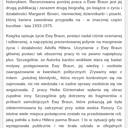
historykiem. Recenzowana poniżej praca o Ewie Braun jest jej
drugą publikacją i zarazem drugą biografią, po książce o życiu i
działalności Margaret Boveri, niemieckiej dziennikarki i pisarki,
której kariera zawodowa przypadła na - w znacznej części
burzliwe - lata 1933-1975.
Książka opisuje życie Ewy Braun, postaci nadal różnie ocenianej
i odbieranej, a najczęściej prezentowanej jedynie na marginesie
życia i działalności Adolfa Hitlera. Uczynienie z Ewy Braun
głównej postaci tak obszernej pracy to na pewno największy
plus. Szczególnie, że Autorka bardzo wnikliwie stara się badać
motywy postępowania Ewy Braun, jej wiedzę i osobiste
zaangażowanie w kwestiach politycznych. Zrywamy więc z
mitem „potulnej blondynki„, która niczym konkretnym się nie
zajmowała, nic nie wiedziała i w żadne sprawy osobiście się nie
angażowała. Z pracy Heike Görtemaker wyłania się obraz
zupełnie inny. Szczególnie gdy dotrzemy do fragmentów o
próbach samobójczych Ewy Braun, które pokazują jak była
zdeterminowana by zatrzymać przy sobie wodza Rzeszy. Co
istotne wiele miejsca poświęcone zostało na przedstawienie roli,
jaką pełniła u boku Hitlera panna Braun. I to w sytuacji gdy nie
występowała publicznie i nie brała udziału w oficjalnych