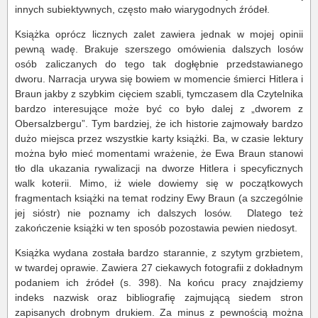
innych subiektywnych, często mało wiarygodnych źródeł.
Książka oprócz licznych zalet zawiera jednak w mojej opinii
pewną wadę. Brakuje szerszego omówienia dalszych losów
osób zaliczanych do tego tak dogłębnie przedstawianego
dworu. Narracja urywa się bowiem w momencie śmierci Hitlera i
Braun jakby z szybkim cięciem szabli, tymczasem dla Czytelnika
bardzo interesujące może być co było dalej z „dworem z
Obersalzbergu”. Tym bardziej, że ich historie zajmowały bardzo
dużo miejsca przez wszystkie karty książki. Ba, w czasie lektury
można było mieć momentami wrażenie, że Ewa Braun stanowi
tło dla ukazania rywalizacji na dworze Hitlera i specyficznych
walk koterii. Mimo, iż wiele dowiemy się w początkowych
fragmentach książki na temat rodziny Ewy Braun (a szczególnie
jej sióstr) nie poznamy ich dalszych losów. Dlatego też
zakończenie książki w ten sposób pozostawia pewien niedosyt.
Książka wydana została bardzo starannie, z szytym grzbietem,
w twardej oprawie. Zawiera 27 ciekawych fotografii z dokładnym
podaniem ich źródeł (s. 398). Na końcu pracy znajdziemy
indeks nazwisk oraz bibliografię zajmującą siedem stron
zapisanych drobnym drukiem. Za minus z pewnością można