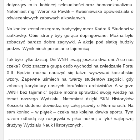
dotyczący m.in. kobiecej seksualności oraz homoseksualizmu.
Natomiast mgr Weronika Pawlik – Kwaśniewska opowiedziała o
oświeceniowych zabawach alkowianych.
Na koniec został rozegrany tradycyjny mecz Kadra & Studenci w
siatkówkę. Obie strony były gorące dopingowane. Można było
zobaczyć bardzo dobre zagrywki. A akcje pod siatką budziły
podziw. Wynik niech pozostanie tajemnicą.
Tak było tylko dzisiaj. Dni WNH trwają jeszcze dwa dni. A co nas
czeka? Otóż znaczna grupa osób wychodzi na zwiedzanie Fortu
XIII. Będzie można nauczyć się także wyszywać kaszubskie
wzory. Zapewne uśmiech na twarzy studentów zagości, gdy
zobaczą karykatury naszych toruńskich archiwistów. A w grze
„WNH bez tajemnic” będzie można sprawdzić swoją wiedzę na
temat naszego Wydziału. Natomiast dzięki SKN Historyków
Kościoła studenci dowiedzą się całej prawdy o Mormonach. Na
sam koniec – w piątek – czeka nas kolejna dawka sportu. Tym
razem odbędą się rozgrywki w piłce nożnej o tytuł najlepszej
drużyny Wydziału Nauk Historycznych.