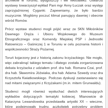
archiwów w Toruniu, Bydgoszczy i we Włocławku. Otwarciu
wystawy towarzyszył wykład Pani mgr Anny Łuczak oraz występ
zaprzyjaźnionej Cyganki. Zapewniamy, że było bardzo
muzycznie. Mogliśmy poczuć klimat panujący dawniej i obecnie
wśród Romów.
Prócz wystaw studenci mogli pójść wraz ze SKN Miłośników
Dawnego Oręża i Ubioru Wojskowego do Muzeum
Etnograficznego oraz Komendy Miejskiej PSP i Jednostki
Ratowniczo – Gaśniczej 1 w Toruniu w celu poznania historii i
współczesności Straży Pożarnej.
Toruń kojarzony jest z historią zakonu krzyżackiego. Nie mogło,
więc zabraknąć takiego tematu i dlatego została zorganizowana
debata krzyżacka z udziałem prof. dra hab. Romana Czai, prof.
dra hab. Sławomira Jóźwiaka, dra hab. Adama Szwedy oraz dra
Krzysztofa Kwiatkowskiego. Podczas dyskusji zastanawiano się
nad mitami związanymi z Krzyżakami (m.in. mitem Grunwaldu).
Studenci mogli również wysłuchać dwóch interesujących
wykładów dotyczących tematyki kobiecej. Mianowicie dr
Katarzyna Lewandowska przedstawiła artystki XX – wieczne,
które podejmowały trudny, aczkolwiek potrzebny problem