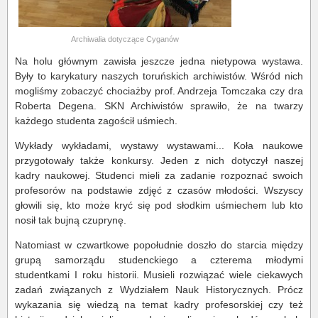
Archiwalia dotyczące Cyganów
Na holu głównym zawisła jeszcze jedna nietypowa wystawa.
Były to karykatury naszych toruńskich archiwistów. Wśród nich
mogliśmy zobaczyć chociażby prof. Andrzeja Tomczaka czy dra
Roberta Degena. SKN Archiwistów sprawiło, że na twarzy
każdego studenta zagościł uśmiech.
Wykłady wykładami, wystawy wystawami... Koła naukowe
przygotowały także konkursy. Jeden z nich dotyczył naszej
kadry naukowej. Studenci mieli za zadanie rozpoznać swoich
profesorów na podstawie zdjęć z czasów młodości. Wszyscy
głowili się, kto może kryć się pod słodkim uśmiechem lub kto
nosił tak bujną czuprynę.
Natomiast w czwartkowe popołudnie doszło do starcia między
grupą samorządu studenckiego a czterema młodymi
studentkami I roku historii. Musieli rozwiązać wiele ciekawych
zadań związanych z Wydziałem Nauk Historycznych. Prócz
wykazania się wiedzą na temat kadry profesorskiej czy też