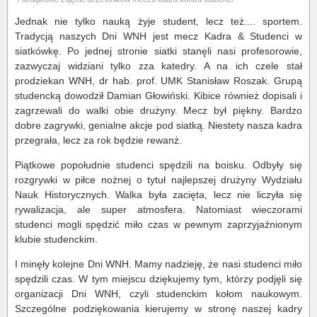
Jednak nie tylko nauką żyje student, lecz też.... sportem.
Tradycją naszych Dni WNH jest mecz Kadra & Studenci w
siatkówkę. Po jednej stronie siatki stanęli nasi profesorowie,
zazwyczaj widziani tylko zza katedry. A na ich czele stał
prodziekan WNH, dr hab. prof. UMK Stanisław Roszak. Grupą
studencką dowodził Damian Głowiński. Kibice również dopisali i
zagrzewali do walki obie drużyny. Mecz był piękny. Bardzo
dobre zagrywki, genialne akcje pod siatką. Niestety nasza kadra
przegrała, lecz za rok będzie rewanż.
Piątkowe popołudnie studenci spędzili na boisku. Odbyły się
rozgrywki w piłce nożnej o tytuł najlepszej drużyny Wydziału
Nauk Historycznych. Walka była zacięta, lecz nie liczyła się
rywalizacja, ale super atmosfera. Natomiast wieczorami
studenci mogli spędzić miło czas w pewnym zaprzyjaźnionym
klubie studenckim.
I minęły kolejne Dni WNH. Mamy nadzieję, że nasi studenci miło
spędzili czas. W tym miejscu dziękujemy tym, którzy podjęli się
organizacji Dni WNH, czyli studenckim kołom naukowym.
Szczególne podziękowania kierujemy w stronę naszej kadry