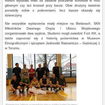
historii wydziału mieli za zadanie policzenie schodów w holu
głównym czy też krzeseł przy barze. Obie drużyny świetnie
poradziły sobie z poleceniami, lecz lepsze okazały się
dziewczyny.
Nie wszystkie wydarzenia miały miejsce na Bielanach. SKN
Miłośników Dawnego Oręża i Ubioru Wojskowego
zorganizowało dwa wyjścia. Studenci mogli zwiedzić Fort XIII, a
także zapoznać się z historią pożarnictwa w Muzeum
Etnograficznym i sprzętem Jednostki Ratowniczo – Gaśniczej 1
w Toruniu.
Pamiątkowe zdjęcie uczestników meczu kadra kontra studenci