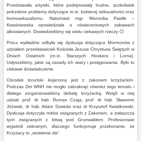
Przedstawiła artystki, które podejmowały trudne, aczkolwiek
potrzebne problemy dotyczące m.in. kobiecej seksualności oraz
homoseksualizmu. Natomiast mgr Weronika Pawlik –
Kwaśniewska opowiedziała o oświeceniowych zabawach
alkowianych. Dowiedzieliśmy się wielu ciekawych rzeczy 🙂
Prócz wykładów odbyła się dyskusja dotycząca Mormonów z
udziałem przedstawicieli Kościoła Jezusa Chrystusa Świętych w
Dniach Ostatnich (m.in. Starszych Hookera i Ĺorna).
Usłyszeliśmy, jakie są zasady ich wiary i postępowania. Było to
ciekawe doświadczenie.
Ośrodek toruński kojarzony jest z zakonem krzyżackim.
Podczas Dni WNH nie mogło zabraknąć również tego tematu i
dlatego zorganizowaliśmy debatę krzyżacką. Wzięli w niej
udział: prof. dr hab. Roman Czaja, prof. dr hab. Sławomir
Jóźwiak, dr hab. Adam Szweda oraz dr Krzysztof Kwiatkowski.
Dyskusja dotyczyła mitów związanych z Zakonem, a zwłaszcza
tych związanych z bitwą pod Grunwaldem. Profesorowie
wyjaśnili zebranym, dlaczego funkcjonuje przekonanie, że
Krzyżacy to „wcielenie zła”.