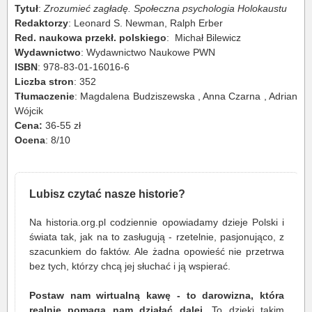
Tytuł
:
Zrozumieć zagładę. Społeczna psychologia Holokaustu
Redaktorzy
: Leonard S. Newman, Ralph Erber
Red. naukowa przekł. polskiego
: Michał Bilewicz
Wydawnictwo
: Wydawnictwo Naukowe PWN
ISBN
: 978-83-01-16016-6
Liczba stron
: 352
Tłumaczenie
: Magdalena Budziszewska , Anna Czarna , Adrian
Wójcik
Cena:
36-55 zł
Ocena
: 8/10
Lubisz czytać nasze historie?
Na historia.org.pl codziennie opowiadamy dzieje Polski i
świata tak, jak na to zasługują - rzetelnie, pasjonująco, z
szacunkiem do faktów. Ale żadna opowieść nie przetrwa
bez tych, którzy chcą jej słuchać i ją wspierać.
Postaw nam wirtualną kawę - to darowizna, która
realnie pomaga nam działać dalej
. To dzięki takim