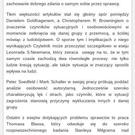
zachowanie dobrego zdania o samym sobie przez sprawcę.
Tłem większości artykułów stał się głośny spór pomiędzy
Danielem Goldhagenem, a Christopherem R. Browningiem o
znaczenie czynników sytuacyjnych i osobowościowymi w
momencie zetknięcia się danej grupy z przemocą, a ściślej
mówiąc z ludobójstwem. O sporze tym i implikacjach z niego
wynikających Czytelnik może przeczytać szczegółowo w eseju
Leonrada S.Newmana, który zwraca uwagę na to, że w tym
samym czasie zachodzą dwa równoległe procesy: nie tylko
ludzie kreują sytuację, ale także sytuacja w znaczący sposób
wpływa na ludzi.
Peter Suedfeld i Mark Schaller w swojej pracy próbują poddać
analizie osobowość autorytarną. Jednocześnie szeroko
charakteryzują lęk i strach, jako czynniki, które w sytuacji
zagrożenia stanowią przyczynę wykluczania innych z danej
grupy.
Ostatni z esejów dotykających problemu sprawców to praca
Thomasa Blassa, który odwołuje się do szeroko
rozpowszechnionego badania Stanleya Milgrama nad