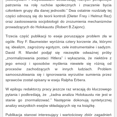
patrzenia na rolę ruchów społecznych i znaczenie bycia
członkiem grupy dla danej jednostki.” Dwa ostatnie rozdziały tej
części odnoszą się do teorii kontroli (Dieter Frey i Helmut Rez)
oraz zastosowania socjobiologii do zrozumienia mechanizmów
prowadzących do Holokaustu (Robert B.Zajonc).
Trzecia część publikacji to eseje poruszające problem zła w
ogóle. Roy F. Baumeister wyróżnia cztery korzenie zła, którymi
są: idealizm, zagrożony egotyzm, cele instrumentalne i sadyzm.
David R. Mandel podjął się niezwykle odważnej próby
„znormalizowania postaci Hitlera” i wykazania, że niektóre z
jego emocji i sposobów myślenia niewiele się różnią od
procesów zachodzących w innych ludziach. Problem
samooszukiwania się i ignorowania wyrzutów sumienia przez
sprawców został opisany w eseju Ralpha Erbera.
W epilogu redaktorzy pracy jeszcze raz wracają do kluczowego
pytania i podkreślają, że „żadna analiza Holokaustu nie jest w
stanie go znormalizować.” Następnie dokonują syntetycznej
analizy wszystkich esejów składających się na książkę.
Publikacja stanowi interesujący i wartościowy zbiór zagadnień