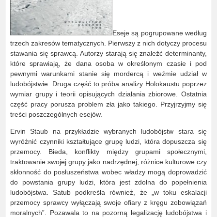
Eseje są pogrupowane według
trzech zakresów tematycznych. Pierwszy z nich dotyczy procesu
stawania się sprawcą. Autorzy starają się znaleźć determinanty,
które sprawiają, że dana osoba w określonym czasie i pod
pewnymi warunkami stanie się mordercą i weźmie udział w
ludobójstwie. Druga część to próba analizy Holokaustu poprzez
wymiar grupy i teorii opisujących działania zbiorowe. Ostatnia
część pracy porusza problem zła jako takiego. Przyjrzyjmy się
treści poszczególnych esejów.
Ervin Staub na przykładzie wybranych ludobójstw stara się
wyróżnić czynniki kształtujące grupę ludzi, która dopuszcza się
przemocy. Bieda, konflikty między grupami społecznymi,
traktowanie swojej grupy jako nadrzędnej, różnice kulturowe czy
skłonność do posłuszeństwa wobec władzy mogą doprowadzić
do powstania grupy ludzi, która jest zdolna do popełnienia
ludobójstwa. Satub podkreśla również, że „w toku eskalacji
przemocy sprawcy wyłączają swoje ofiary z kręgu zobowiązań
moralnych”. Pozawala to na pozorną legalizację ludobójstwa i