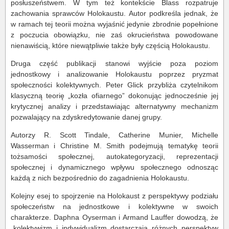
posłuszeństwem. W tym też kontekście Blass rozpatruje
zachowania sprawców Holokaustu. Autor podkreśla jednak, że
w ramach tej teorii można wyjaśnić jedynie zbrodnie popełnione
z poczucia obowiązku, nie zaś okrucieństwa powodowane
nienawiścią, które niewątpliwie także były częścią Holokaustu.
Druga część publikacji stanowi wyjście poza poziom
jednostkowy i analizowanie Holokaustu poprzez pryzmat
społeczności kolektywnych. Peter Glick przybliża czytelnikom
klasyczną teorię „kozła ofiarnego” dokonując jednocześnie jej
krytycznej analizy i przedstawiając alternatywny mechanizm
pozwalający na zdyskredytowanie danej grupy.
Autorzy R. Scott Tindale, Catherine Munier, Michelle
Wasserman i Christine M. Smith podejmują tematykę teorii
tożsamości społecznej, autokategoryzacji, reprezentacji
społecznej i dynamicznego wpływu społecznego odnosząc
każdą z nich bezpośrednio do zagadnienia Holokaustu.
Kolejny esej to spojrzenie na Holokaust z perspektywy podziału
społeczeństw na jednostkowe i kolektywne w swoich
charakterze. Daphna Oyserman i Armand Lauffer dowodzą, że
„kolektywizm i indywidualizm dostarczają różnych perspektyw