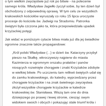
o tym wielkim zwycięstwie już rok po bitwie - na polecenie
samego króla. Władysław Jagiełło życzył sobie, by ten dzień był
obchodzony z odpowiednią oprawą. W tym celu ze wszystkich
krakowskich kościołów wyruszały co roku 15 lipca uroczyste
procesje do kościoła św. Jadwigi na Stradomiu. Patronka
świątyni była czczona jako ta, która przepowiedziała upadek
krzyżackiej potęgi.
Jak widać w poniższym cytacie bitwa miała już dla jej świadków
ogromne znacznie także propagandowe:
„Król polski Władysław (...) w dzień św. Katarzyny przybył
pieszo na Skałkę, wkroczywszy najpierw do miasta
Kazimierza w ogromnym orszaku prałatów i panów
niosących rozwinięte chorągwie i znaki Krzyżaków zdobyte
w wielkiej bitwie. Po uczczeniu tam relikwii świętych udał się
do zamku krakowskiego, do katedry, wyprzedzany przez
chorągwie krzyżackie i na znak świetnego zwycięstwa
złożył wszystkie chorągwie krzyżackie w katedrze
krakowskiej św. Stanisława. Wiszą tam one do dnia
dzisiejszego po prawej i lewej stronie, ciesząc swym
widokiem swoich i obcych i pokazując stale triumf króla i