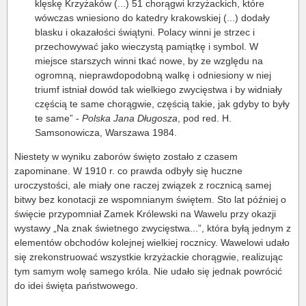
klęskę Krzyżaków (...) 51 chorągwi krzyżackich, które
wówczas wniesiono do katedry krakowskiej (...) dodały
blasku i okazałości świątyni. Polacy winni je strzec i
przechowywać jako wieczystą pamiątkę i symbol. W
miejsce starszych winni tkać nowe, by ze względu na
ogromną, nieprawdopodobną walkę i odniesiony w niej
triumf istniał dowód tak wielkiego zwycięstwa i by widniały
częścią te same chorągwie, częścią takie, jak gdyby to były
te same” -
Polska Jana Długosza
, pod red. H.
Samsonowicza, Warszawa 1984.
Niestety w wyniku zaborów święto zostało z czasem
zapominane. W 1910 r. co prawda odbyły się huczne
uroczystości, ale miały one raczej związek z rocznicą samej
bitwy bez konotacji ze wspomnianym świętem. Sto lat później o
święcie przypomniał Zamek Królewski na Wawelu przy okazji
wystawy „Na znak świetnego zwycięstwa...”, która byłą jednym z
elementów obchodów kolejnej wielkiej rocznicy. Wawelowi udało
się zrekonstruować wszystkie krzyżackie chorągwie, realizując
tym samym wolę samego króla. Nie udało się jednak powrócić
do idei święta państwowego.