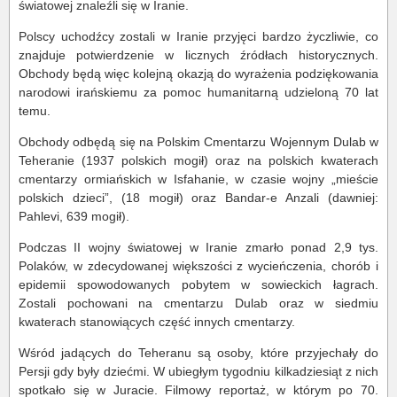
światowej znaleźli się w Iranie.
Polscy uchodźcy zostali w Iranie przyjęci bardzo życzliwie, co
znajduje potwierdzenie w licznych źródłach historycznych.
Obchody będą więc kolejną okazją do wyrażenia podziękowania
narodowi irańskiemu za pomoc humanitarną udzieloną 70 lat
temu.
Obchody odbędą się na Polskim Cmentarzu Wojennym Dulab w
Teheranie (1937 polskich mogił) oraz na polskich kwaterach
cmentarzy ormiańskich w Isfahanie, w czasie wojny „mieście
polskich dzieci”, (18 mogił) oraz Bandar-e Anzali (dawniej:
Pahlevi, 639 mogił).
Podczas II wojny światowej w Iranie zmarło ponad 2,9 tys.
Polaków, w zdecydowanej większości z wycieńczenia, chorób i
epidemii spowodowanych pobytem w sowieckich łagrach.
Zostali pochowani na cmentarzu Dulab oraz w siedmiu
kwaterach stanowiących część innych cmentarzy.
Wśród jadących do Teheranu są osoby, które przyjechały do
Persji gdy były dziećmi. W ubiegłym tygodniu kilkadziesiąt z nich
spotkało się w Juracie. Filmowy reportaż, w którym po 70.