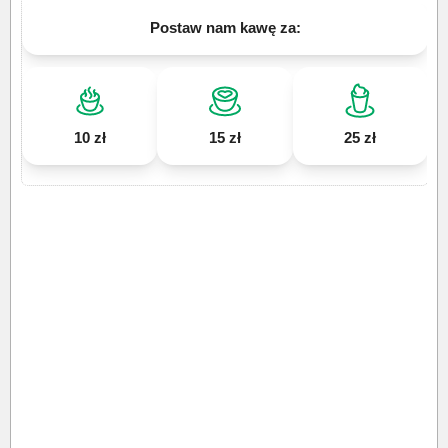
Postaw nam kawę za:
10 zł
15 zł
25 zł