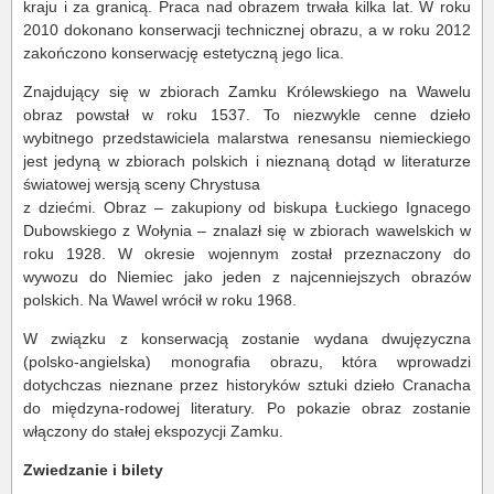
kraju i za granicą. Praca nad obrazem trwała kilka lat. W roku
2010 dokonano konserwacji technicznej obrazu, a w roku 2012
zakończono konserwację estetyczną jego lica.
Znajdujący się w zbiorach Zamku Królewskiego na Wawelu
obraz powstał w roku 1537. To niezwykle cenne dzieło
wybitnego przedstawiciela malarstwa renesansu niemieckiego
jest jedyną w zbiorach polskich i nieznaną dotąd w literaturze
światowej wersją sceny Chrystusa
z dziećmi. Obraz – zakupiony od biskupa Łuckiego Ignacego
Dubowskiego z Wołynia – znalazł się w zbiorach wawelskich w
roku 1928. W okresie wojennym został przeznaczony do
wywozu do Niemiec jako jeden z najcenniejszych obrazów
polskich. Na Wawel wrócił w roku 1968.
W związku z konserwacją zostanie wydana dwujęzyczna
(polsko-angielska) monografia obrazu, która wprowadzi
dotychczas nieznane przez historyków sztuki dzieło Cranacha
do międzyna-rodowej literatury. Po pokazie obraz zostanie
włączony do stałej ekspozycji Zamku.
Zwiedzanie i bilety