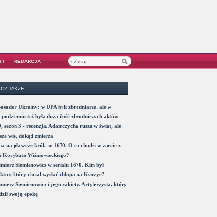
ST
REDAKCJA
CZ TAKŻE
sador Ukrainy: w UPA byli zbrodniarze, ale w
 podziemiu też była duża ilość zbrodniczych aktów
, sezon 3 - recenzja. Adamczycha rusza w świat, ale
sze wie, dokąd zmierza
a na płaszczu króla w 1670. O co chodzi w żarcie z
a Korybuta Wiśniowieckiego?
mierz Siemienowicz w serialu 1670. Kim był
ktor, który chciał wysłać chłopa na Księżyc?
mierz Siemienowicz i jego rakiety. Artylerzysta, który
ził swoją epokę