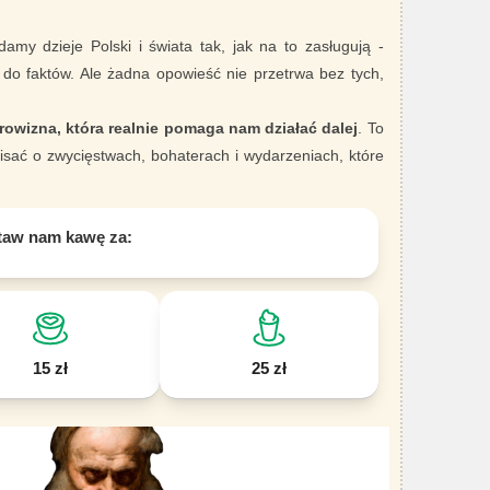
damy dzieje Polski i świata tak, jak na to zasługują -
 do faktów. Ale żadna opowieść nie przetrwa bez tych,
rowizna, która realnie pomaga nam działać dalej
. To
sać o zwycięstwach, bohaterach i wydarzeniach, które
taw nam kawę za:
15 zł
25 zł