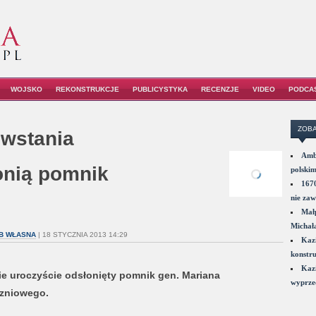
WOJSKO
REKONSTRUKCJE
PUBLICYSTYKA
RECENZJE
VIDEO
PODCA
ZOBA
owstania
Amba
onią pomnik
polskim
1670
nie zaw
Małp
Michał
UB WŁASNA
| 18 STYCZNIA 2013 14:29
Kazi
konstru
Kazi
ie uroczyście odsłonięty pomnik gen. Mariana
wyprzed
czniowego.