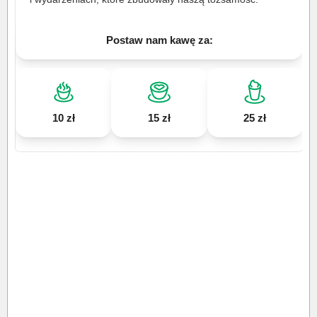
Postaw nam kawę za:
10 zł
15 zł
25 zł