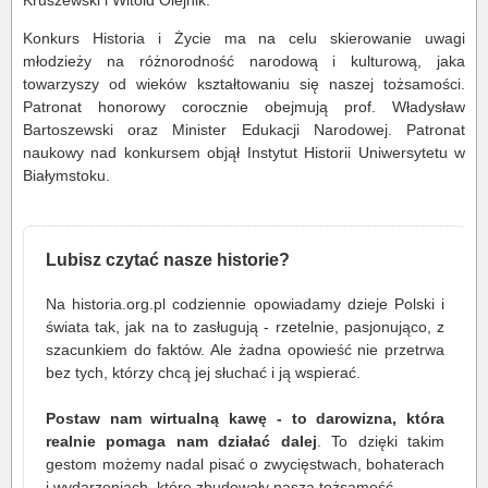
Kruszewski i Witold Olejnik.
Konkurs Historia i Życie ma na celu skierowanie uwagi
młodzieży na różnorodność narodową i kulturową, jaka
towarzyszy od wieków kształtowaniu się naszej tożsamości.
Patronat honorowy corocznie obejmują prof. Władysław
Bartoszewski oraz Minister Edukacji Narodowej. Patronat
naukowy nad konkursem objął Instytut Historii Uniwersytetu w
Białymstoku.
Lubisz czytać nasze historie?
Na historia.org.pl codziennie opowiadamy dzieje Polski i
świata tak, jak na to zasługują - rzetelnie, pasjonująco, z
szacunkiem do faktów. Ale żadna opowieść nie przetrwa
bez tych, którzy chcą jej słuchać i ją wspierać.
Postaw nam wirtualną kawę - to darowizna, która
realnie pomaga nam działać dalej
. To dzięki takim
gestom możemy nadal pisać o zwycięstwach, bohaterach
i wydarzeniach, które zbudowały naszą tożsamość.