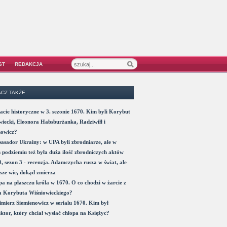
ST
REDAKCJA
CZ TAKŻE
acie historyczne w 3. sezonie 1670. Kim byli Korybut
iecki, Eleonora Habsburżanka, Radziwiłł i
nowicz?
sador Ukrainy: w UPA byli zbrodniarze, ale w
 podziemiu też była duża ilość zbrodniczych aktów
, sezon 3 - recenzja. Adamczycha rusza w świat, ale
sze wie, dokąd zmierza
a na płaszczu króla w 1670. O co chodzi w żarcie z
a Korybuta Wiśniowieckiego?
mierz Siemienowicz w serialu 1670. Kim był
ktor, który chciał wysłać chłopa na Księżyc?