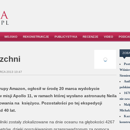
WOJSKO
REKONSTRUKCJE
PUBLICYSTYKA
RECENZJE
VIDEO
PODCA
ZOBA
rzchni
Post
Wiśniow
RCA 2013 10:47
Siemie
Amba
polskim
grupy Amazon, ogłosił w środę 20 marca wydobycie
1670
w misji Apollo 11, w ramach której wysłano astronautę Neila
nie zaw
owania na księżycu. Pozostałości po tej ekspedycji
Małp
 40 lat.
Michał
Kazi
ilniki zostały zlokalizowane na dnie oceanu na głębokości 4267
konstru
etrów, dzięki poszukiwaniom przeprowadzonym za pomocą