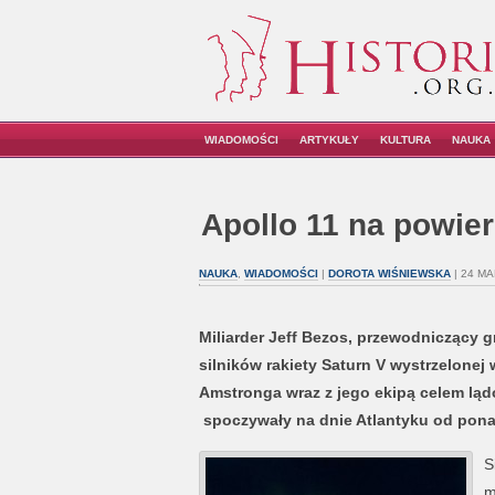
WIADOMOŚCI
ARTYKUŁY
KULTURA
NAUKA
Apollo 11 na powie
NAUKA
,
WIADOMOŚCI
|
DOROTA WIŚNIEWSKA
| 24 MA
Miliarder Jeff Bezos, przewodniczący 
silników rakiety Saturn V wystrzelonej 
Amstronga wraz z jego ekipą celem ląd
spoczywały na dnie Atlantyku od ponad
S
m