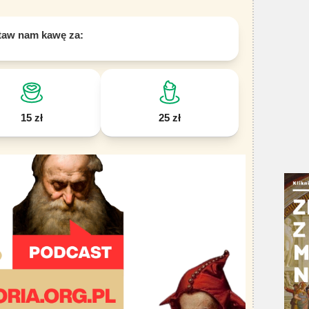
taw nam kawę za:
15 zł
25 zł