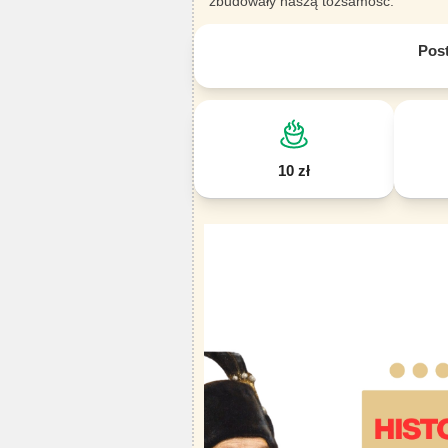
zbudowały naszą tożsamość.
Pos
10 zł