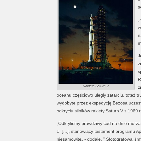
s
„
w
n
m
J
z
s
R
Rakieta Saturn V
z
oceanu częściowo uległy zatarciu, toteż t
wydobyte przez ekspedycję Bezosa uczestn
odkryciu silników rakiety Saturn V z 1969 
„Odkryliśmy prawdziwy cud na dnie morza, 
1 […], stanowiący testament programu Apo
niesamowite„ - dodaje. ” Sfotografowaliś