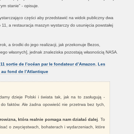
 stanie” - opisuje.
ystarczająco części aby przedstawić na widok publiczny dwa
llo 11, a restauracja maszyn wystarczy do usunięcia powstałej
ok, a środki do jego realizacji, jak przekonuje Bezos,
jego własnych], jednak znaleziska pozostają własnością NASA.
11 sortie de l’océan par le fondateur d’Amazon
,
Les
 au fond de l’Atlantique
damy dzieje Polski i świata tak, jak na to zasługują -
 do faktów. Ale żadna opowieść nie przetrwa bez tych,
rowizna, która realnie pomaga nam działać dalej
. To
sać o zwycięstwach, bohaterach i wydarzeniach, które