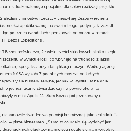
onaru, udoskonalonego specjalnie dla celów realizacji projektu.
Znaleźliśmy mnóstwo rzeczy„ – cieszył się Bezos w jednej z
iadomości opublikowanej na swoim blogu, po tym jak zszedł
a ląd po trzech tygodniach spędzonych na morzu w ramach
isji ”Bezos Expeditions”
.
eff Bezos poświadcza, że wiele części składowych silnika uległo
niszczeniu w wyniku erozji, co wpłynęło na trudności z jakimi
potkali się specjaliści przy identyfikacji maszyn. Według agencji
euters NASA wysłała 7 podobnych maszyn na których
najdowały się numery seryjne, jednak w wyniku lat na dnie
rudno jednoznacznie stwierdzić czy na pewno akurat te
iczyły w misji Apollo 11. Sam Bezos jest przekonany o
roku.
niesamowite świadectwo po misji kosmicznej, jaką jest silnik F-
llo„ – pisze biznesmen. „Samo to co udało się wydobyć jest
my dużo pięknych obiektów na miejscu i udało się nam wydobyć