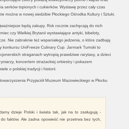
a serków topionych i cukierków. Wystawę przez cały czas
e można w nowej siedzibie Płockiego Ośrodka Kultury i Sztuki.
najważniejsze będą zakupy. Rok rocznie zachęcają do nich
miec czy Wielkiej Brytanii wystawiające antyki, bibeloty,
cze. Nie zabraknie też wspaniałego jedzenia, o które zadbają
nicy konkursu UniFreeze Culinary Cup. Jarmark Tumski to
ekcjonerskich straganach wytropią prawdziwe rarytasy, a dzieci
yniarzy, koncertem strażackiej orkiestry i pokazem
le o polskiej tradycji i historii.
towarzyszenia Przyjaciół Muzeum Mazowieckiego w Płocku
damy dzieje Polski i świata tak, jak na to zasługują -
 do faktów. Ale żadna opowieść nie przetrwa bez tych,