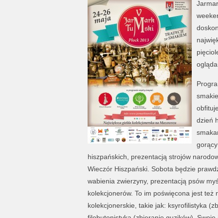
Jarmar
weeken
doskon
najwię
pięciol
ogląda
Progra
smakie
obfituj
dzień h
smakam
gorący
hiszpańskich, prezentacją strojów narodo
Wieczór Hiszpański. Sobota będzie prawdz
wabienia zwierzyny, prezentacją psów myśl
kolekcjonerów. To im poświęcona jest też 
kolekcjonerskie, takie jak: ksyrofilistyka
filobutonistyka (zbieranie guzików). Swoje