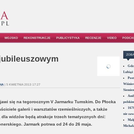
WOJSKO
REKONSTRUKCJE
PUBLICYSTYKA
RECENZJE
VIDEO
PODCA
ZOBA
jubileuszowym
Gdzi
Lubiąż 
Post
Wiśniow
NA
| 5 KWIETNIA 2013 17:27
Siemie
Amba
ojawi się na tegorocznym V Jarmarku Tumskim. Do Płocka
polskim
1670
ściciele galerii i warsztatów rzemieślniczych, a także
nie zaw
ką dla widzów będą atrakcje trzech tematycznych dni:
Małp
onerskiego. Jarmark potrwa od 24 do 26 maja.
Michał