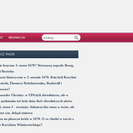
ST
REDAKCJA
CZ TAKŻE
e kręcono 3. sezon 1670? Warszawę zagrały Brzeg,
i Roztoka
acie historyczne w 3. sezonie 1670. Kim byli Korybut
iecki, Eleonora Habsburżanka, Radziwiłł i
nowicz?
sador Ukrainy: w UPA byli zbrodniarze, ale w
 podziemiu też była duża ilość zbrodniczych aktów
, sezon 3 - recenzja. Adamczycha rusza w świat, ale
sze wie, dokąd zmierza
a na płaszczu króla w 1670. O co chodzi w żarcie z
a Korybuta Wiśniowieckiego?