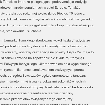
k Tumski to impreza pielęgnująca i podtrzymująca tradycję
dowych targów popularnych w całej Europie. To także
ały pretekst do rodzinnej wycieczki do Płocka. T0 jedno z
kszych kolekcjonerskich wydarzeń w kraju obchodzi w tym roku
ecie. Organizatorzy przygotowali z tej okazji mnóstwo atrakcji do
nia, smakowania i słuchania.
m Jarmarku Tumskiego zbudowany wokół hasła „Tradycje ze
m” podzielono na trzy dni - bloki tematyczne, a każdy z nich
e w koncerty, wystawy oraz specjalne pokazy. Piątek 24. maja to
iszpański i szansa na zapoznanie się z kulturą, tradycją i
i Półwyspu Iberyjskiego. Ukoronowaniem dnia wypełnionego
mi rytmami flamenco, smakowaniem tradycyjnych potraw
wych, obrzędów i zwyczajów będzie energetyczny taneczny
iwym świętem myślistwa - z pokazami sokolników, technik
iwskich oraz dań z dziczyzny. Niedziela należeć będzie zaś do
niezwykła wystawa prezentująca rzadkie dziedziny
 (zbieranie przedmiotów związanych z goleniem) czy
 imponujące zbiory pokażą kolekcjonerzy plomb i kapsli oraz