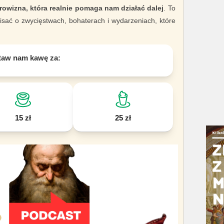
rowizna, która realnie pomaga nam działać dalej
. To
sać o zwycięstwach, bohaterach i wydarzeniach, które
taw nam kawę za:
15 zł
25 zł