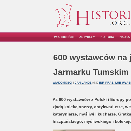
WIADOMOŚCI
ARTYKUŁY
KULTURA
NAUKA
600 wystawców na 
Jarmarku Tumskim
WIADOMOŚCI
|
JAN LANDE
AND
INF. PRAS. LUB WŁAS
Aż 600 wystawców z Polski i Europy p
zjadą kolekcjonerzy, antykwariusze, wła
kataryniarze, myśliwi i kucharze. Grat
hiszpańskiego, myśliwskiego i kolekcj