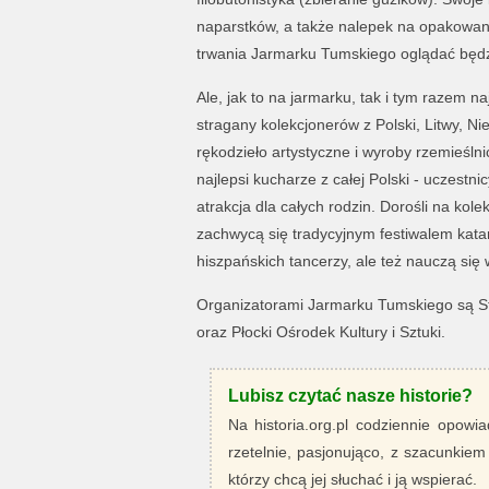
naparstków, a także nalepek na opakowani
trwania Jarmarku Tumskiego oglądać będzi
Ale, jak to na jarmarku, tak i tym razem 
stragany kolekcjonerów z Polski, Litwy, Nie
rękodzieło artystyczne i wyroby rzemieślni
najlepsi kucharze z całej Polski - uczest
atrakcja dla całych rodzin. Dorośli na kol
zachwycą się tradycyjnym festiwalem katar
hiszpańskich tancerzy, ale też nauczą się wie
Organizatorami Jarmarku Tumskiego są S
oraz Płocki Ośrodek Kultury i Sztuki.
Lubisz czytać nasze historie?
Na historia.org.pl codziennie opowia
rzetelnie, pasjonująco, z szacunkiem
którzy chcą jej słuchać i ją wspierać.