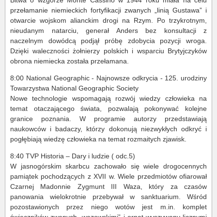
przełamanie niemieckich fortyfikacji zwanych „linią Gustawa” i
otwarcie wojskom alianckim drogi na Rzym. Po trzykrotnym,
nieudanym natarciu, generał Anders bez konsultacji z
naczelnym dowódcą podjął próbę zdobycia pozycji wroga.
Dzięki waleczności żołnierzy polskich i wsparciu Brytyjczyków
obrona niemiecka została przełamana.
8:00 National Geographic - Najnowsze odkrycia - 125. urodziny
Towarzystwa National Geographic Society
Nowe technologie wspomagają rozwój wiedzy człowieka na
temat otaczającego świata, pozwalają pokonywać kolejne
granice poznania. W programie autorzy przedstawiają
naukowców i badaczy, którzy dokonują niezwykłych odkryć i
pogłębiają wiedzę człowieka na temat rozmaitych zjawisk.
8:40 TVP Historia – Dary i ludzie ( odc.5)
W jasnogórskim skarbcu zachowało się wiele drogocennych
pamiątek pochodzących z XVII w. Wiele przedmiotów ofiarował
Czarnej Madonnie Zygmunt III Waza, który za czasów
panowania wielokrotnie przebywał w sanktuarium. Wśród
pozostawionych przez niego wotów jest m.in. komplet
świeczników zwanych „wazowskimi” i ornat wyszywany licznymi