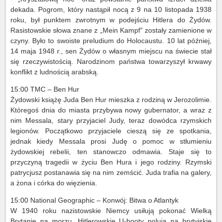
dekada. Pogrom, który nastąpił nocą z 9 na 10 listopada 1938
roku, był punktem zwrotnym w podejściu Hitlera do Żydów.
Rasistowskie słowa znane z „Mein Kampf” zostały zamienione w
czyny. Było to swoiste preludium do Holocaustu. 10 lat później,
14 maja 1948 r., sen Żydów o własnym miejscu na świecie stał
się rzeczywistością. Narodzinom państwa towarzyszył krwawy
konflikt z ludnością arabską.
15:00 TMC – Ben Hur
Żydowski książę Juda Ben Hur mieszka z rodziną w Jerozolimie.
Któregoś dnia do miasta przybywa nowy gubernator, a wraz z
nim Messala, stary przyjaciel Judy, teraz dowódca rzymskich
legionów. Początkowo przyjaciele cieszą się ze spotkania,
jednak kiedy Messala prosi Judę o pomoc w stłumieniu
żydowskiej rebelii, ten stanowczo odmawia. Staje się to
przyczyną tragedii w życiu Ben Hura i jego rodziny. Rzymski
patrycjusz postanawia się na nim zemścić. Juda trafia na galery,
a żona i córka do więzienia.
15:00 National Geographic – Konwój: Bitwa o Atlantyk
W 1940 roku nazistowskie Niemcy usiłują pokonać Wielką
Brytanię na morzu. Hitlerowskie U-booty polują na brytyjskie