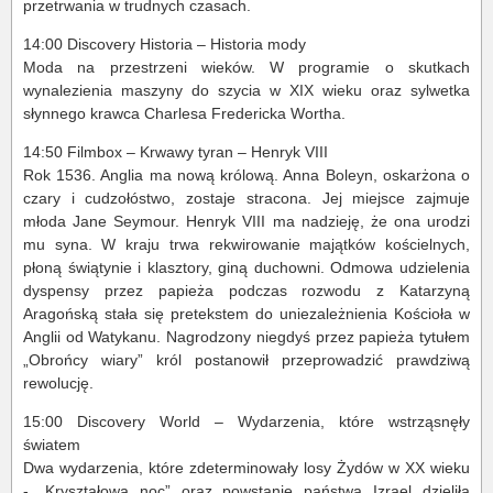
przetrwania w trudnych czasach.
14:00 Discovery Historia – Historia mody
Moda na przestrzeni wieków. W programie o skutkach
wynalezienia maszyny do szycia w XIX wieku oraz sylwetka
słynnego krawca Charlesa Fredericka Wortha.
14:50 Filmbox – Krwawy tyran – Henryk VIII
Rok 1536. Anglia ma nową królową. Anna Boleyn, oskarżona o
czary i cudzołóstwo, zostaje stracona. Jej miejsce zajmuje
młoda Jane Seymour. Henryk VIII ma nadzieję, że ona urodzi
mu syna. W kraju trwa rekwirowanie majątków kościelnych,
płoną świątynie i klasztory, giną duchowni. Odmowa udzielenia
dyspensy przez papieża podczas rozwodu z Katarzyną
Aragońską stała się pretekstem do uniezależnienia Kościoła w
Anglii od Watykanu. Nagrodzony niegdyś przez papieża tytułem
„Obrońcy wiary” król postanowił przeprowadzić prawdziwą
rewolucję.
15:00 Discovery World – Wydarzenia, które wstrząsnęły
światem
Dwa wydarzenia, które zdeterminowały losy Żydów w XX wieku
- „Kryształową noc” oraz powstanie państwa Izrael dzieliła