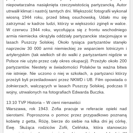
niepowtarzalna nasiąknięta rzeczywistością partyzancką. Autor
utrwalił klimat i nastrój tamtych dni. Większość fotografii wykonał
wiosną 1944 roku, przed bitwą osuchowską. Udało mu się
zatrzymać w kadrze ludzi, którzy w większości zginęli w walce.
W czerwcu 1944 roku, wycofująca się z frontu wschodniego
armia niemiecka okrążyła oddziały partyzanckie stacjonujące w
lasach Puszczy Solskiej. Około tysiąca partyzantów stanęło
naprzeciw 30 000 armii niemieckiej ze wsparciem lotniczym i
artyleryjskim (tak wielkich sił do walki z partyzantami nigdzie w
Polsce nie użyto przez cały okres okupacji). Przeżyło około 200
partyzantów. Niestety w świadomości Polaków ta ważna bitwa
nie istnieje. Nie uczono o niej w szkołach, a partyzanci którzy
przeżyli byli prześladowani przez NKWD i UB. Film opowiada o
żołnierzach, walczących w lasach Puszczy Solskiej, podczas II
wojny, utrwalonych na fotografiach Edwarda Buczka.
13:10 TVP Historia – W cieni nienawiści
Warszawa, rok 1943. Zofia pracuje w referacie opieki nad
sierotami. Poproszona o pomoc przez przypadkowo poznaną
kobietę z getta, Różę, bierze do siebie na kilka dni jej córkę,
Ewę. Służąca rodziców Zofii, Celińska, która stanowczo