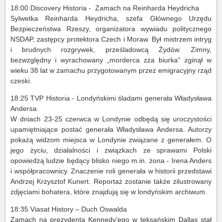
18:00 Discovery Historia - Zamach na Reinharda Heydricha
Sylwetka Reinharda Heydricha, szefa Głównego Urzędu
Bezpieczeństwa Rzeszy, organizatora wywiadu politycznego
NSDAP, zastępcy protektora Czech i Moraw. Był mistrzem intryg
i brudnych rozgrywek, prześladowcą Żydów. Zimny,
bezwzględny i wyrachowany „morderca zza biurka” zginął w
wieku 38 lat w zamachu przygotowanym przez emigracyjny rząd
czeski.
18:25 TVP Historia - Londyńskimi śladami generała Władysława
Andersa
W dniach 23-25 czerwca w Londynie odbędą się uroczystości
upamiętniające postać generała Władysława Andersa. Autorzy
pokażą widzom miejsca w Londynie związane z generałem. O
jego życiu, działalności i związkach ze sprawami Polski
opowiedzą ludzie będący blisko niego m.in. żona - Irena Anders
i współpracownicy. Znaczenie roli generała w historii przedstawi
Andrzej Krzysztof Kunert. Reportaż zostanie także zilustrowany
zdjęciami bohatera, które znajdują się w londyńskim archiwum.
18:35 Viasat History – Duch Oswalda
Zamach na prezydenta Kennedy’ego w teksańskim Dallas stał