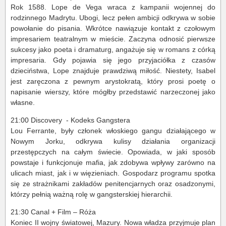
Rok 1588. Lope de Vega wraca z kampanii wojennej do
rodzinnego Madrytu. Ubogi, lecz pełen ambicji odkrywa w sobie
powołanie do pisania. Wkrótce nawiązuje kontakt z czołowym
impresariem teatralnym w mieście. Zaczyna odnosić pierwsze
sukcesy jako poeta i dramaturg, angażuje się w romans z córką
impresaria. Gdy pojawia się jego przyjaciółka z czasów
dzieciństwa, Lope znajduje prawdziwą miłość. Niestety, Isabel
jest zaręczona z pewnym arystokratą, który prosi poetę o
napisanie wierszy, które mógłby przedstawić narzeczonej jako
własne.
21:00 Discovery - Kodeks Gangstera
Lou Ferrante, były członek włoskiego gangu działającego w
Nowym Jorku, odkrywa kulisy działania organizacji
przestępczych na całym świecie. Opowiada, w jaki sposób
powstaje i funkcjonuje mafia, jak zdobywa wpływy zarówno na
ulicach miast, jak i w więzieniach. Gospodarz programu spotka
się ze strażnikami zakładów penitencjarnych oraz osadzonymi,
którzy pełnią ważną rolę w gangsterskiej hierarchii.
21:30 Canal + Film – Róża
Koniec II wojny światowej, Mazury. Nowa władza przyjmuje plan