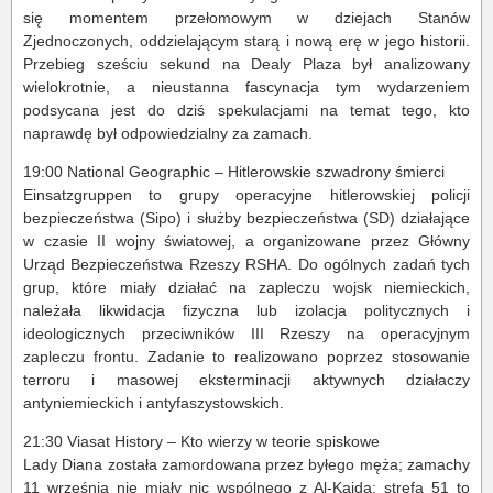
się momentem przełomowym w dziejach Stanów
Zjednoczonych, oddzielającym starą i nową erę w jego historii.
Przebieg sześciu sekund na Dealy Plaza był analizowany
wielokrotnie, a nieustanna fascynacja tym wydarzeniem
podsycana jest do dziś spekulacjami na temat tego, kto
naprawdę był odpowiedzialny za zamach.
19:00 National Geographic – Hitlerowskie szwadrony śmierci
Einsatzgruppen to grupy operacyjne hitlerowskiej policji
bezpieczeństwa (Sipo) i służby bezpieczeństwa (SD) działające
w czasie II wojny światowej, a organizowane przez Główny
Urząd Bezpieczeństwa Rzeszy RSHA. Do ogólnych zadań tych
grup, które miały działać na zapleczu wojsk niemieckich,
należała likwidacja fizyczna lub izolacja politycznych i
ideologicznych przeciwników III Rzeszy na operacyjnym
zapleczu frontu. Zadanie to realizowano poprzez stosowanie
terroru i masowej eksterminacji aktywnych działaczy
antyniemieckich i antyfaszystowskich.
21:30 Viasat History – Kto wierzy w teorie spiskowe
Lady Diana została zamordowana przez byłego męża; zamachy
11 września nie miały nic wspólnego z Al-Kaidą; strefa 51 to