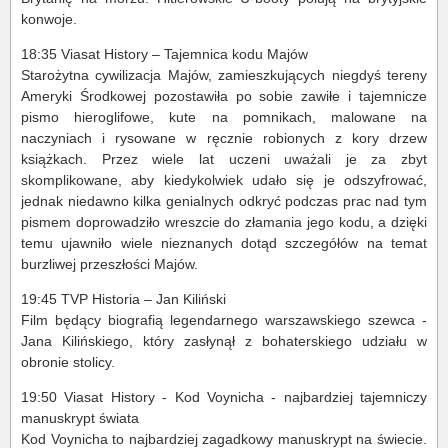
konwoje.
18:35 Viasat History – Tajemnica kodu Majów
Starożytna cywilizacja Majów, zamieszkujących niegdyś tereny
Ameryki Środkowej pozostawiła po sobie zawiłe i tajemnicze
pismo hieroglifowe, kute na pomnikach, malowane na
naczyniach i rysowane w ręcznie robionych z kory drzew
książkach. Przez wiele lat uczeni uważali je za zbyt
skomplikowane, aby kiedykolwiek udało się je odszyfrować,
jednak niedawno kilka genialnych odkryć podczas prac nad tym
pismem doprowadziło wreszcie do złamania jego kodu, a dzięki
temu ujawniło wiele nieznanych dotąd szczegółów na temat
burzliwej przeszłości Majów.
19:45 TVP Historia – Jan Kiliński
Film będący biografią legendarnego warszawskiego szewca -
Jana Kilińskiego, który zasłynął z bohaterskiego udziału w
obronie stolicy.
19:50 Viasat History - Kod Voynicha - najbardziej tajemniczy
manuskrypt świata
Kod Voynicha to najbardziej zagadkowy manuskrypt na świecie.