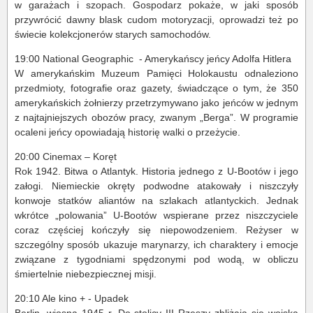
w garażach i szopach. Gospodarz pokaże, w jaki sposób
przywrócić dawny blask cudom motoryzacji, oprowadzi też po
świecie kolekcjonerów starych samochodów.
19:00 National Geographic - Amerykańscy jeńcy Adolfa Hitlera
W amerykańskim Muzeum Pamięci Holokaustu odnaleziono
przedmioty, fotografie oraz gazety, świadczące o tym, że 350
amerykańskich żołnierzy przetrzymywano jako jeńców w jednym
z najtajniejszych obozów pracy, zwanym „Berga”. W programie
ocaleni jeńcy opowiadają historię walki o przeżycie.
20:00 Cinemax – Koręt
Rok 1942. Bitwa o Atlantyk. Historia jednego z U-Bootów i jego
załogi. Niemieckie okręty podwodne atakowały i niszczyły
konwoje statków aliantów na szlakach atlantyckich. Jednak
wkrótce „polowania” U-Bootów wspierane przez niszczyciele
coraz częściej kończyły się niepowodzeniem. Reżyser w
szczególny sposób ukazuje marynarzy, ich charaktery i emocje
związane z tygodniami spędzonymi pod wodą, w obliczu
śmiertelnie niebezpiecznej misji.
20:10 Ale kino + - Upadek