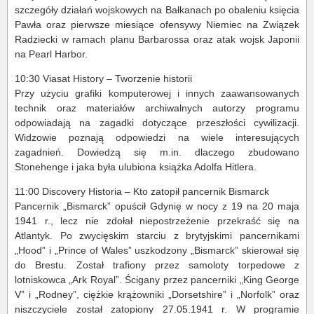
szczegóły działań wojskowych na Bałkanach po obaleniu księcia
Pawła oraz pierwsze miesiące ofensywy Niemiec na Związek
Radziecki w ramach planu Barbarossa oraz atak wojsk Japonii
na Pearl Harbor.
10:30 Viasat History – Tworzenie historii
Przy użyciu grafiki komputerowej i innych zaawansowanych
technik oraz materiałów archiwalnych autorzy programu
odpowiadają na zagadki dotyczące przeszłości cywilizacji.
Widzowie poznają odpowiedzi na wiele interesujących
zagadnień. Dowiedzą się m.in. dlaczego zbudowano
Stonehenge i jaka była ulubiona książka Adolfa Hitlera.
11:00 Discovery Historia – Kto zatopił pancernik Bismarck
Pancernik „Bismarck” opuścił Gdynię w nocy z 19 na 20 maja
1941 r., lecz nie zdołał niepostrzeżenie przekraść się na
Atlantyk. Po zwycięskim starciu z brytyjskimi pancernikami
„Hood” i „Prince of Wales” uszkodzony „Bismarck” skierował się
do Brestu. Został trafiony przez samoloty torpedowe z
lotniskowca „Ark Royal”. Ścigany przez pancerniki „King George
V” i „Rodney”, ciężkie krążowniki „Dorsetshire” i „Norfolk” oraz
niszczyciele został zatopiony 27.05.1941 r. W programie