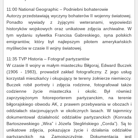
11:00 National Geographic – Podniebni bohaterowie
Autorzy przedstawiają wyczyny bohaterów II wojenny światowej.
Ponadto wywiady z żyjącymi weteranami, wypowiedzi
historyków wojskowych oraz unikatowe zdjęcia archiwalne. W
tym wydaniu sylwetka Francisa Gabreskiego, syna polskich
emigrantów, który był najlepszym pilotem amerykańskich
myśliwców w czasie II wojny światowej.
11:35 TVP Historia – Fotograf partyzantów
W czasie II wojny w małym miasteczku Biłgoraj, Edward Buczek
(1906 - 1983), prowadził zakład fotograficzny. Z jego usług
korzystali mieszkańcy i okupujący te tereny żołnierze niemieccy.
Buczek robił portrety i zdjęcia rodzinne, fotografował także
codzienne życie miasteczka i okolic. Był również
zaprzysiężonym fotoreporterem partyzanckim, na terenie
biłgorajskiego obwodu AK, z prawem przebywania w obozach i
oddziałach stacjonujących w okolicznych lasach. W tajemnicy
dokumentował działalność oddziałów partyzanckich (Konrada
Bartoszewskiego „Wira” i Józefa Steglińskiego „Corda”). Są to
unikatowe zdjęcia, pokazujące życie i działania oddziałów
partyzanckich na Zamojszczyźnie. Dokumentacja jest