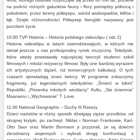
na podróż różnych gatunków fauny i flory pomiędzy północą i
południem, przez tereny półwyspu, wśród wodospadów, klifów i
łąk. Dzięki różnorodności Półwysep Iberyjski nazywany jest
puzzlami życia.
10:00 TVP Historia – Historia polskiego videoclipu ( odc.2)
Historia videoklipu w latach osiemdziesiątych, w których nie
istniał jeszcze u nas profesjonalny rynek muzyczny. Teledyski,
które wtedy powstawały najczęściej tworzyli studenci szkół
filmowych i młodzi reżyserzy filmowi. Były one bardziej wyrazem
ich artystycznych dążeń, niż komercyjnych kalkulacji. O tych
czasach opowiadają znani twórcy. W programie zobaczymy
fragmenty, już legendarnych teledysków: „Śmierć w bikini”
Republiki, „Piosenka młodych wioślarzy” Kultu, „Sie ściemnia”
Maanamu i „Wychowanie” T. Love.
11:00 National Geographic – Duchy III Rzeszy
Dzieci nazistów w różny sposób dźwigają ciężar przodków, od
skrajnej krytyki, po zachwyt. Niklas i Norman Frankowie, Karl-
Otto Saur oraz Martin Bormann jr przyznali, że są dziećmi
zbrodniarzy wojennych i wybrali drogę konfrontacji z
przeszłością. Wolf Rüdiger Hess, Gudrun Himmler, Edda Göring