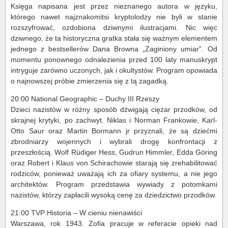
Księga napisana jest przez nieznanego autora w języku,
którego nawet najznakomitsi kryptolodzy nie byli w stanie
rozszyfrować, ozdobiona dziwnymi ilustracjami. Nic więc
dziwnego, że ta historyczna gratka stała się ważnym elementem
jednego z bestsellerów Dana Browna „Zaginiony umiar”. Od
momentu ponownego odnalezienia przed 100 laty manuskrypt
intryguje zarówno uczonych, jak i okultystów. Program opowiada
o najnowszej próbie zmierzenia się z tą zagadką.
20:00 National Geographic – Duchy III Rzeszy
Dzieci nazistów w różny sposób dźwigają ciężar przodków, od
skrajnej krytyki, po zachwyt. Niklas i Norman Frankowie, Karl-
Otto Saur oraz Martin Bormann jr przyznali, że są dziećmi
zbrodniarzy wojennych i wybrali drogę konfrontacji z
przeszłością. Wolf Rüdiger Hess, Gudrun Himmler, Edda Göring
oraz Robert i Klaus von Schirachowie starają się zrehabilitować
rodziców, ponieważ uważają ich za ofiary systemu, a nie jego
architektów. Program przedstawia wywiady z potomkami
nazistów, którzy zapłacili wysoką cenę za dziedzictwo przodków.
21:00 TVP Historia – W cieniu nienawiści
Warszawa, rok 1943. Zofia pracuje w referacie opieki nad