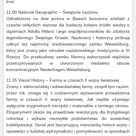
krwi.
11:00 National Geographic – Świątynia nazizmu
Odnaleziony na dnie jeziora w Bawarii bezcenny artefakt z
czasów celtyckich stanowi dla badaczy kolejne źródło wiedzy o
dążeniach Adolfa Hitlera i jego współpracowników do zdobycia
legendarnego Świętego Graala. Naukowcy i historycy próbują
odkryć też tajemnicę średniowiecznego zamku Wewelsburg,
który jest znany jako ośrodek nazistowskiego mistycyzmu w III
Rzeszy. Do przebudowy zamku Niemcy wykorzystali więźniów
przetrzymywanych w utworzonym niedaleko obozie
koncentracyjnym Niederhagen-Wewelsburg.
11:35 Viasat History – Farma w czasach II wojny światowej
Znany z wiktoriańskiej i edwardiańskiej farmy zespół tym razem,
przez rok, zmaga się z codziennymi wyzwaniami prowadzenia
farmy w czasach II wojny światowej. Jak zwykle używając
wyłącznie oryginalnych narzędzi i materiałów z tamtego okresu.
Eksperyment okaże się prawdziwie rewolucyjny dla brytyjskiego
rolnictwa i wykaże niezwykłe podobieństwo do sowieckiej
kolektywizacji. Serial jest fascynującą mieszanką historii wojny i
opowieści o ludzkiej wytrzymałości i pomysłowości w sposobach