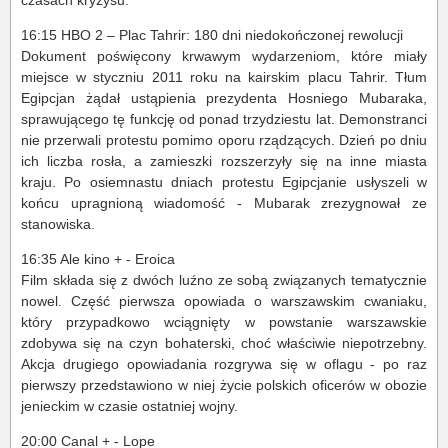
16:15 HBO 2 – Plac Tahrir: 180 dni niedokończonej rewolucji
Dokument poświęcony krwawym wydarzeniom, które miały
miejsce w styczniu 2011 roku na kairskim placu Tahrir. Tłum
Egipcjan żądał ustąpienia prezydenta Hosniego Mubaraka,
sprawującego tę funkcję od ponad trzydziestu lat. Demonstranci
nie przerwali protestu pomimo oporu rządzących. Dzień po dniu
ich liczba rosła, a zamieszki rozszerzyły się na inne miasta
kraju. Po osiemnastu dniach protestu Egipcjanie usłyszeli w
końcu upragnioną wiadomość - Mubarak zrezygnował ze
stanowiska.
16:35 Ale kino + - Eroica
Film składa się z dwóch luźno ze sobą związanych tematycznie
nowel. Część pierwsza opowiada o warszawskim cwaniaku,
który przypadkowo wciągnięty w powstanie warszawskie
zdobywa się na czyn bohaterski, choć właściwie niepotrzebny.
Akcja drugiego opowiadania rozgrywa się w oflagu - po raz
pierwszy przedstawiono w niej życie polskich oficerów w obozie
jenieckim w czasie ostatniej wojny.
20:00 Canal + - Lope