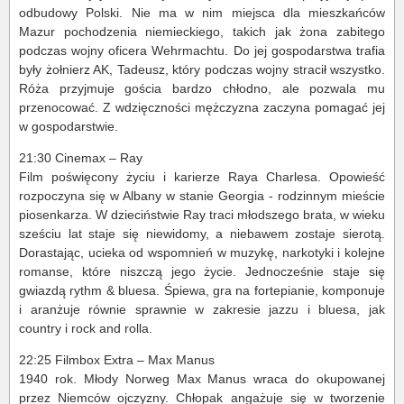
odbudowy Polski. Nie ma w nim miejsca dla mieszkańców
Mazur pochodzenia niemieckiego, takich jak żona zabitego
podczas wojny oficera Wehrmachtu. Do jej gospodarstwa trafia
były żołnierz AK, Tadeusz, który podczas wojny stracił wszystko.
Róża przyjmuje gościa bardzo chłodno, ale pozwala mu
przenocować. Z wdzięczności mężczyzna zaczyna pomagać jej
w gospodarstwie.
21:30 Cinemax – Ray
Film poświęcony życiu i karierze Raya Charlesa. Opowieść
rozpoczyna się w Albany w stanie Georgia - rodzinnym mieście
piosenkarza. W dzieciństwie Ray traci młodszego brata, w wieku
sześciu lat staje się niewidomy, a niebawem zostaje sierotą.
Dorastając, ucieka od wspomnień w muzykę, narkotyki i kolejne
romanse, które niszczą jego życie. Jednocześnie staje się
gwiazdą rythm & bluesa. Śpiewa, gra na fortepianie, komponuje
i aranżuje równie sprawnie w zakresie jazzu i bluesa, jak
country i rock and rolla.
22:25 Filmbox Extra – Max Manus
1940 rok. Młody Norweg Max Manus wraca do okupowanej
przez Niemców ojczyzny. Chłopak angażuje się w tworzenie