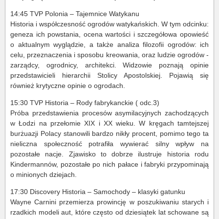
14:45 TVP Polonia – Tajemnice Watykanu
Historia i współczesność ogrodów watykańskich. W tym odcinku:
geneza ich powstania, ocena wartości i szczegółowa opowieść
o aktualnym wyglądzie, a także analiza filozofii ogrodów: ich
celu, przeznaczenia i sposobu kreowania, oraz ludzie ogrodów -
zarządcy, ogrodnicy, architekci. Widzowie poznają opinie
przedstawicieli hierarchii Stolicy Apostolskiej. Pojawią się
również krytyczne opinie o ogrodach.
15:30 TVP Historia – Rody fabrykanckie ( odc.3)
Próba przedstawienia procesów asymilacyjnych zachodzących
w Łodzi na przełomie XIX i XX wieku. W kręgach tamtejszej
burżuazji Polacy stanowili bardzo nikły procent, pomimo tego ta
nieliczna społeczność potrafiła wywierać silny wpływ na
pozostałe nacje. Zjawisko to dobrze ilustruje historia rodu
Kindermannów, pozostałe po nich pałace i fabryki przypominają
o minionych dziejach.
17:30 Discovery Historia – Samochody – klasyki gatunku
Wayne Carnini przemierza prowincję w poszukiwaniu starych i
rzadkich modeli aut, które często od dziesiątek lat schowane są