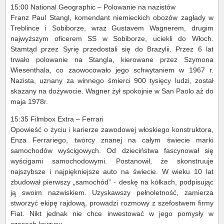
15:00 National Geographic – Polowanie na nazistów
Franz Paul Stangl, komendant niemieckich obozów zagłady w
Treblince i Sobiborze, wraz Gustavem Wagnerem, drugim
najwyższym oficerem SS w Sobiborze, uciekli do Włoch.
Stamtąd przez Syrię przedostali się do Brazylii. Przez 6 lat
trwało polowanie na Stangla, kierowane przez Szymona
Wiesenthala, co zaowocowało jego schwytaniem w 1967 r.
Nazista, uznany za winnego śmierci 900 tysięcy ludzi, został
skazany na dożywocie. Wagner żył spokojnie w San Paolo aż do
maja 1978r.
15:35 Filmbox Extra – Ferrari
Opowieść o życiu i karierze zawodowej włoskiego konstruktora,
Enza Ferrariego, twórcy znanej na całym świecie marki
samochodów wyścigowych. Od dzieciństwa fascynował się
wyścigami samochodowymi. Postanowił, że skonstruuje
najszybsze i najpiękniejsze auto na świecie. W wieku 10 lat
zbudował pierwszy „samochód” - deskę na kółkach, podpisując
ją swoim nazwiskiem. Uzyskawszy pełnoletność, zamierza
stworzyć ekipę rajdową, prowadzi rozmowy z szefostwem firmy
Fiat. Nikt jednak nie chce inwestować w jego pomysły w
czasach kryzysu.