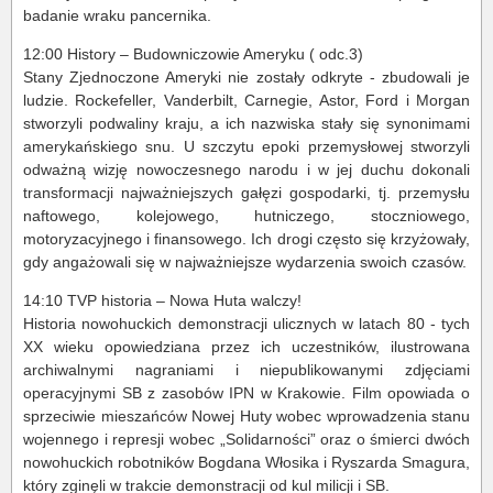
badanie wraku pancernika.
12:00 History – Budowniczowie Ameryku ( odc.3)
Stany Zjednoczone Ameryki nie zostały odkryte - zbudowali je
ludzie. Rockefeller, Vanderbilt, Carnegie, Astor, Ford i Morgan
stworzyli podwaliny kraju, a ich nazwiska stały się synonimami
amerykańskiego snu. U szczytu epoki przemysłowej stworzyli
odważną wizję nowoczesnego narodu i w jej duchu dokonali
transformacji najważniejszych gałęzi gospodarki, tj. przemysłu
naftowego, kolejowego, hutniczego, stoczniowego,
motoryzacyjnego i finansowego. Ich drogi często się krzyżowały,
gdy angażowali się w najważniejsze wydarzenia swoich czasów.
14:10 TVP historia – Nowa Huta walczy!
Historia nowohuckich demonstracji ulicznych w latach 80 - tych
XX wieku opowiedziana przez ich uczestników, ilustrowana
archiwalnymi nagraniami i niepublikowanymi zdjęciami
operacyjnymi SB z zasobów IPN w Krakowie. Film opowiada o
sprzeciwie mieszańców Nowej Huty wobec wprowadzenia stanu
wojennego i represji wobec „Solidarności” oraz o śmierci dwóch
nowohuckich robotników Bogdana Włosika i Ryszarda Smagura,
który zginęli w trakcie demonstracji od kul milicji i SB.