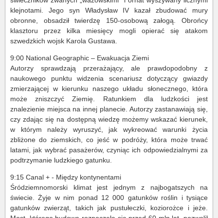
klejnotami. Jego syn Władysław IV kazał zbudować mury
obronne, obsadził twierdzę 150-osobową załogą. Obrońcy
klasztoru przez kilka miesięcy mogli opierać się atakom
szwedzkich wojsk Karola Gustawa.
9:00 National Geographic – Ewakuacja Ziemi
Autorzy sprawdzają przerażający, ale prawdopodobny z
naukowego punktu widzenia scenariusz dotyczący gwiazdy
zmierzającej w kierunku naszego układu słonecznego, która
może zniszczyć Ziemię. Ratunkiem dla ludzkości jest
znalezienie miejsca na innej planecie. Autorzy zastanawiają się,
czy zdając się na dostępną wiedzę możemy wskazać kierunek,
w którym należy wyruszyć, jak wykreować warunki życia
zbliżone do ziemskich, co jeść w podróży, która może trwać
latami, jak wybrać pasażerów, czyniąc ich odpowiedzialnymi za
podtrzymanie ludzkiego gatunku.
9:15 Canal + - Między kontynentami
Śródziemnomorski klimat jest jednym z najbogatszych na
świecie. Żyje w nim ponad 12 000 gatunków roślin i tysiące
gatunków zwierząt, takich jak pustułeczki, koziorożce i jeże.
Most, którego budowa rozpoczęła się przed 60 mln lat, pozwolił