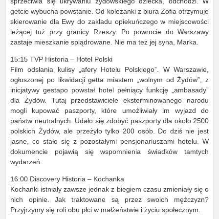
sprzeciwia się ukrywaniu żydowskiego dziecka, odchodzi. W
getcie wybucha powstanie. Od koleżanki z biura Zofia otrzymuje
skierowanie dla Ewy do zakładu opiekuńczego w miejscowości
leżącej tuż przy granicy Rzeszy. Po powrocie do Warszawy
zastaje mieszkanie splądrowane. Nie ma też jej syna, Marka.
15:15 TVP Historia – Hotel Polski
Film odsłania kulisy „afery Hotelu Polskiego”. W Warszawie,
ogłoszonej po likwidacji getta miastem „wolnym od Żydów”, z
inicjatywy gestapo powstał hotel pełniący funkcję „ambasady”
dla Żydów. Tutaj przedstawiciele eksterminowanego narodu
mogli kupować paszporty, które umożliwiały im wyjazd do
państw neutralnych. Udało się zdobyć paszporty dla około 2500
polskich Żydów, ale przeżyło tylko 200 osób. Do dziś nie jest
jasne, co stało się z pozostałymi pensjonariuszami hotelu. W
dokumencie pojawią się wspomnienia świadków tamtych
wydarzeń.
16:00 Discovery Historia – Kochanka
Kochanki istniały zawsze jednak z biegiem czasu zmieniały się o
nich opinie. Jak traktowane są przez swoich mężczyzn?
Przyjrzymy się roli obu płci w małżeństwie i życiu społecznym.