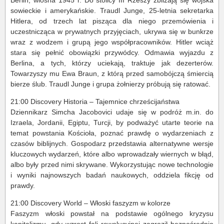
Berlin, wiosna 1945 r. Do stolicy III Rzeszy zbliżają się wojska
sowieckie i amerykańskie. Traudl Junge, 25-letnia sekretarka
Hitlera, od trzech lat pisząca dla niego przemówienia i
uczestnicząca w prywatnych przyjęciach, ukrywa się w bunkrze
wraz z wodzem i grupą jego współpracowników. Hitler wciąż
stara się pełnić obowiązki przywódcy. Odmawia wyjazdu z
Berlina, a tych, którzy uciekają, traktuje jak dezerterów.
Towarzyszy mu Ewa Braun, z którą przed samobójczą śmiercią
bierze ślub. Traudl Junge i grupa żołnierzy próbują się ratować.
21:00 Discovery Historia – Tajemnice chrześcijaństwa
Dziennikarz Simcha Jacobovici udaje się w podróż m.in. do
Izraela, Jordanii, Egiptu, Turcji, by podważyć utarte teorie na
temat powstania Kościoła, poznać prawdę o wydarzeniach z
czasów biblijnych. Gospodarz przedstawia alternatywne wersje
kluczowych wydarzeń, które albo wprowadzały wiernych w błąd,
albo były przed nimi skrywane. Wykorzystując nowe technologie
i wyniki najnowszych badań naukowych, oddziela fikcję od
prawdy.
21:00 Discovery World – Włoski faszyzm w kolorze
Faszyzm włoski powstał na podstawie ogólnego kryzysu