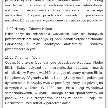
oraz Robert i Klaus von Schirachowie starają się zrehabilitować
rodziców, ponieważ uważają ich za ofiary systemu, a nie jego
architektów. Program przedstawia wywiady z potomkami
nazistów, którzy zapłacili wysoką cenę za dziedzictwo przodków.
11:00 History – Zdrowie Hitlera
Hitler dążył do zniszczenia wszystkich ludzi nie będących
przedstawicielami rasy aryjskiej. Sam jednak cierpiał na chorobę
Parkinsona, a także nadużywał amfetaminy i środków
przeczyszczających.
11:25 Cinemax – Atleta
Opowieść o życiu legendarnego etiopskiego biegacza, Abebe
Bikili. Świat usłyszał o maratończyku podczas igrzysk
olimpijskich w Rzymie w 1960 roku, gdy nieznany nikomu Bikila,
jako pierwszy Afrykanin w historii, zdobył złoty medal, pokonując
dystans boso. Niezwykły wyczyn powtórzył cztery lata później na
olimpiadzie w Tokio. W 1969 roku Bikila uległ wypadkowi
samochodowemu, w wyniku którego został sparaliżowany od
pasa w dół. Nie zrezygnował jednak ze sportu - zajął się
łucznictwem i brał udział w paraolimpiadzie.