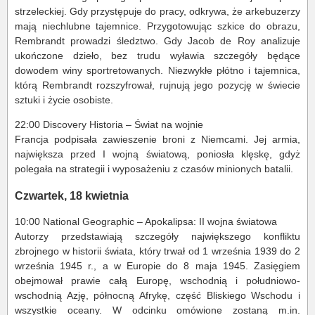
strzeleckiej. Gdy przystępuje do pracy, odkrywa, że arkebuzerzy
mają niechlubne tajemnice. Przygotowując szkice do obrazu,
Rembrandt prowadzi śledztwo. Gdy Jacob de Roy analizuje
ukończone dzieło, bez trudu wyławia szczegóły będące
dowodem winy sportretowanych. Niezwykłe płótno i tajemnica,
którą Rembrandt rozszyfrował, rujnują jego pozycję w świecie
sztuki i życie osobiste.
22:00 Discovery Historia – Świat na wojnie
Francja podpisała zawieszenie broni z Niemcami. Jej armia,
największa przed I wojną światową, poniosła klęskę, gdyż
polegała na strategii i wyposażeniu z czasów minionych batalii.
Czwartek, 18 kwietnia
10:00 National Geographic – Apokalipsa: II wojna światowa
Autorzy przedstawiają szczegóły największego konfliktu
zbrojnego w historii świata, który trwał od 1 września 1939 do 2
września 1945 r., a w Europie do 8 maja 1945. Zasięgiem
obejmował prawie całą Europę, wschodnią i południowo-
wschodnią Azję, północną Afrykę, część Bliskiego Wschodu i
wszystkie oceany. W odcinku omówione zostaną m.in.