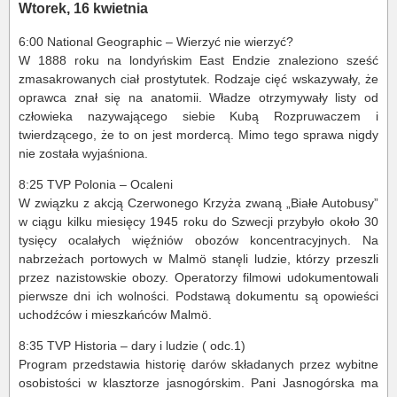
Wtorek, 16 kwietnia
6:00 National Geographic – Wierzyć nie wierzyć?
W 1888 roku na londyńskim East Endzie znaleziono sześć
zmasakrowanych ciał prostytutek. Rodzaje cięć wskazywały, że
oprawca znał się na anatomii. Władze otrzymywały listy od
człowieka nazywającego siebie Kubą Rozpruwaczem i
twierdzącego, że to on jest mordercą. Mimo tego sprawa nigdy
nie została wyjaśniona.
8:25 TVP Polonia – Ocaleni
W związku z akcją Czerwonego Krzyża zwaną „Białe Autobusy”
w ciągu kilku miesięcy 1945 roku do Szwecji przybyło około 30
tysięcy ocalałych więźniów obozów koncentracyjnych. Na
nabrzeżach portowych w Malmö stanęli ludzie, którzy przeszli
przez nazistowskie obozy. Operatorzy filmowi udokumentowali
pierwsze dni ich wolności. Podstawą dokumentu są opowieści
uchodźców i mieszkańców Malmö.
8:35 TVP Historia – dary i ludzie ( odc.1)
Program przedstawia historię darów składanych przez wybitne
osobistości w klasztorze jasnogórskim. Pani Jasnogórska ma