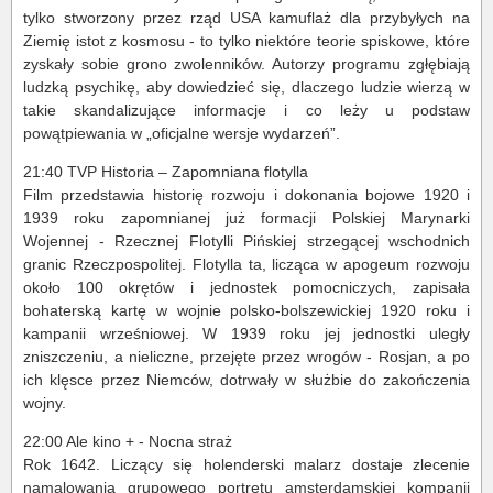
tylko stworzony przez rząd USA kamuflaż dla przybyłych na
Ziemię istot z kosmosu - to tylko niektóre teorie spiskowe, które
zyskały sobie grono zwolenników. Autorzy programu zgłębiają
ludzką psychikę, aby dowiedzieć się, dlaczego ludzie wierzą w
takie skandalizujące informacje i co leży u podstaw
powątpiewania w „oficjalne wersje wydarzeń”.
21:40 TVP Historia – Zapomniana flotylla
Film przedstawia historię rozwoju i dokonania bojowe 1920 i
1939 roku zapomnianej już formacji Polskiej Marynarki
Wojennej - Rzecznej Flotylli Pińskiej strzegącej wschodnich
granic Rzeczpospolitej. Flotylla ta, licząca w apogeum rozwoju
około 100 okrętów i jednostek pomocniczych, zapisała
bohaterską kartę w wojnie polsko-bolszewickiej 1920 roku i
kampanii wrześniowej. W 1939 roku jej jednostki uległy
zniszczeniu, a nieliczne, przejęte przez wrogów - Rosjan, a po
ich klęsce przez Niemców, dotrwały w służbie do zakończenia
wojny.
22:00 Ale kino + - Nocna straż
Rok 1642. Liczący się holenderski malarz dostaje zlecenie
namalowania grupowego portretu amsterdamskiej kompanii