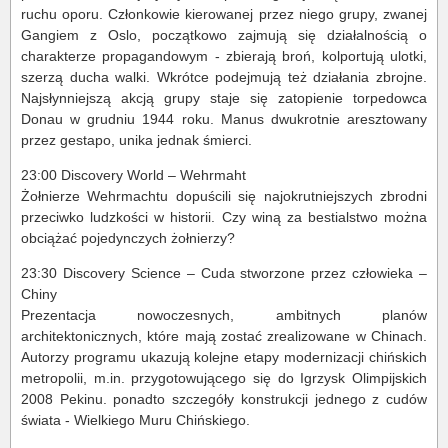
ruchu oporu. Członkowie kierowanej przez niego grupy, zwanej
Gangiem z Oslo, początkowo zajmują się działalnością o
charakterze propagandowym - zbierają broń, kolportują ulotki,
szerzą ducha walki. Wkrótce podejmują też działania zbrojne.
Najsłynniejszą akcją grupy staje się zatopienie torpedowca
Donau w grudniu 1944 roku. Manus dwukrotnie aresztowany
przez gestapo, unika jednak śmierci.
23:00 Discovery World – Wehrmaht
Żołnierze Wehrmachtu dopuścili się najokrutniejszych zbrodni
przeciwko ludzkości w historii. Czy winą za bestialstwo można
obciążać pojedynczych żołnierzy?
23:30 Discovery Science – Cuda stworzone przez człowieka –
Chiny
Prezentacja nowoczesnych, ambitnych planów
architektonicznych, które mają zostać zrealizowane w Chinach.
Autorzy programu ukazują kolejne etapy modernizacji chińskich
metropolii, m.in. przygotowującego się do Igrzysk Olimpijskich
2008 Pekinu. ponadto szczegóły konstrukcji jednego z cudów
świata - Wielkiego Muru Chińskiego.