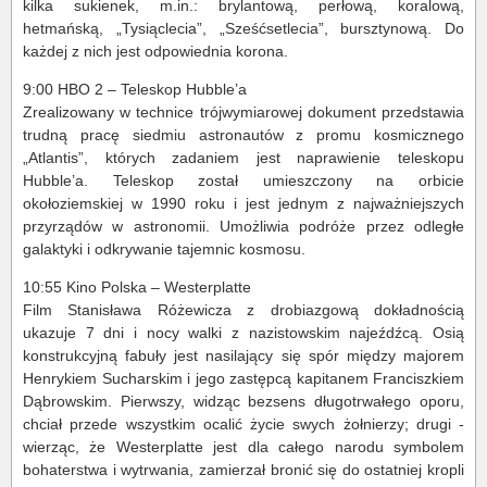
kilka sukienek, m.in.: brylantową, perłową, koralową,
hetmańską, „Tysiąclecia”, „Sześćsetlecia”, bursztynową. Do
każdej z nich jest odpowiednia korona.
9:00 HBO 2 – Teleskop Hubble’a
Zrealizowany w technice trójwymiarowej dokument przedstawia
trudną pracę siedmiu astronautów z promu kosmicznego
„Atlantis”, których zadaniem jest naprawienie teleskopu
Hubble’a. Teleskop został umieszczony na orbicie
okołoziemskiej w 1990 roku i jest jednym z najważniejszych
przyrządów w astronomii. Umożliwia podróże przez odległe
galaktyki i odkrywanie tajemnic kosmosu.
10:55 Kino Polska – Westerplatte
Film Stanisława Różewicza z drobiazgową dokładnością
ukazuje 7 dni i nocy walki z nazistowskim najeźdźcą. Osią
konstrukcyjną fabuły jest nasilający się spór między majorem
Henrykiem Sucharskim i jego zastępcą kapitanem Franciszkiem
Dąbrowskim. Pierwszy, widząc bezsens długotrwałego oporu,
chciał przede wszystkim ocalić życie swych żołnierzy; drugi -
wierząc, że Westerplatte jest dla całego narodu symbolem
bohaterstwa i wytrwania, zamierzał bronić się do ostatniej kropli