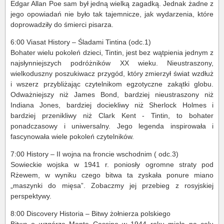
Edgar Allan Poe sam był jedną wielką zagadką. Jednak żadne z
jego opowiadań nie było tak tajemnicze, jak wydarzenia, które
doprowadziły do śmierci pisarza.
6:00 Viasat History – Śladami Tintina (odc.1)
Bohater wielu pokoleń dzieci, Tintin, jest bez wątpienia jednym z
najsłynniejszych podróżników XX wieku. Nieustraszony,
wielkoduszny poszukiwacz przygód, który zmierzył świat wzdłuż
i wszerz przybliżając czytelnikom egzotyczne zakątki globu.
Odważniejszy niż James Bond, bardziej nieustraszony niż
Indiana Jones, bardziej dociekliwy niż Sherlock Holmes i
bardziej przenikliwy niż Clark Kent - Tintin, to bohater
ponadczasowy i uniwersalny. Jego legenda inspirowała i
fascynowała wiele pokoleń czytelników.
7:00 History – II wojna na froncie wschodnim ( odc.3)
Sowieckie wojska w 1941 r. poniosły ogromne straty pod
Rżewem, w wyniku czego bitwa ta zyskała ponure miano
„maszynki do mięsa”. Zobaczmy jej przebieg z rosyjskiej
perspektywy.
8:00 Discovery Historia – Bitwy żołnierza polskiego
Bitwa o wzgórze Monte Cassino w 1944 roku miała na celu