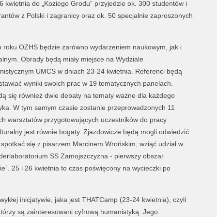
6 kwietnia do „Koziego Grodu” przyjedzie ok. 300 studentów i
antów z Polski i zagranicy oraz ok. 50 specjalnie zaproszonych
o roku OZHS będzie zarówno wydarzeniem naukowym, jak i
ralnym. Obrady będą miały miejsce na Wydziale
istycznym UMCS w dniach 23-24 kwietnia. Referenci będą
stawiać wyniki swoich prac w 19 tematycznych panelach.
ą się również dwie debaty na tematy ważne dla każdego
ryka. W tym samym czasie zostanie przeprowadzonych 11
ch warsztatów przygotowujących uczestników do pracy
lturalny jest równie bogaty. Zjazdowicze będą mogli odwiedzić
 spotkać się z pisarzem Marcinem Wrońskim, wziąć udział w
derlaboratorium SS Zamojszczyzna - pierwszy obszar
”. 25 i 26 kwietnia to czas poświęcony na wycieczki po
kłej inicjatywie, jaka jest THATCamp (23-24 kwietnia), czyli
 którzy są zainteresowani cyfrową humanistyką. Jego