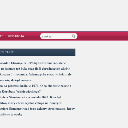
ST
REDAKCJA
CZ TAKŻE
sador Ukrainy: w UPA byli zbrodniarze, ale w
 podziemiu też była duża ilość zbrodniczych aktów
, sezon 3 - recenzja. Adamczycha rusza w świat, ale
sze wie, dokąd zmierza
a na płaszczu króla w 1670. O co chodzi w żarcie z
a Korybuta Wiśniowieckiego?
mierz Siemienowicz w serialu 1670. Kim był
ktor, który chciał wysłać chłopa na Księżyc?
mierz Siemienowicz i jego rakiety. Artylerzysta, który
ził swoją epokę