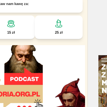
taw nam kawę za:
15 zł
25 zł