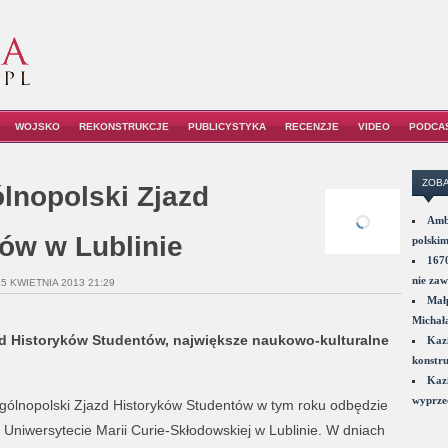
WOJSKO
REKONSTRUKCJE
PUBLICYSTYKA
RECENZJE
VIDEO
PODCA
ZOBA
lnopolski Zjazd
Amba
ów w Lublinie
polskim
1670
nie zaw
15 KWIETNIA 2013 21:29
Małp
Michał
d Historyków Studentów, największe naukowo-kulturalne
Kazi
konstru
Kazi
wyprzed
gólnopolski Zjazd Historyków Studentów w tym roku odbędzie
 Uniwersytecie Marii Curie-Skłodowskiej w Lublinie. W dniach