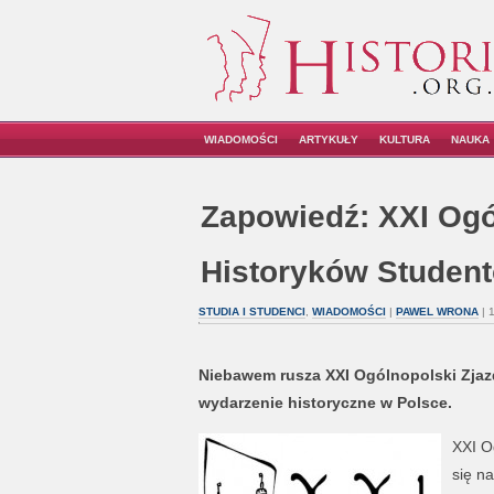
WIADOMOŚCI
ARTYKUŁY
KULTURA
NAUKA
Zapowiedź: XXI Ogó
Historyków Student
STUDIA I STUDENCI
,
WIADOMOŚCI
|
PAWEL WRONA
| 
Niebawem rusza XXI Ogólnopolski Zjaz
wydarzenie historyczne w Polsce.
XXI O
się na