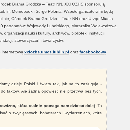
 Ośrodek Brama Grodzka – Teatr NN. XXI OZHS sponsorują
lin, Memobook i Surge Polonia. Współorganizatorami będą
blinie, Ośrodek Brama Grodzka – Teatr NN oraz Urząd Miasta
. 80 patronatów: Wojewody Lubelskiego, Marszałka Województwa
rganizacji nauki i kultury, archiwów, bibliotek, instytucji
ndacji, stowarzyszeń i towarzystw.
ę internetową
xxiozhs.umcs.lublin.pl
oraz
facebookowy
damy dzieje Polski i świata tak, jak na to zasługują -
 do faktów. Ale żadna opowieść nie przetrwa bez tych,
rowizna, która realnie pomaga nam działać dalej
. To
sać o zwycięstwach, bohaterach i wydarzeniach, które