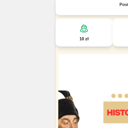
Pos
10 zł