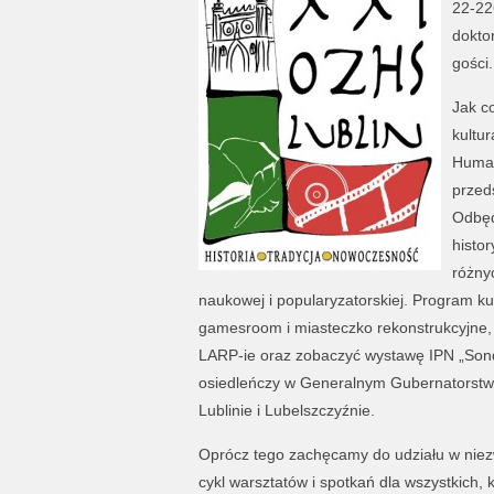
22-22
doktor
gości.
Jak c
kultu
Human
przed
Odbęd
histo
różny
naukowej i popularyzatorskiej. Program ku
gamesroom i miasteczko rekonstrukcyjne,
LARP-ie oraz zobaczyć wystawę IPN „Son
osiedleńczy w Generalnym Gubernatorstwie
Lublinie i Lubelszczyźnie.
Oprócz tego zachęcamy do udziału w niezwy
cykl warsztatów i spotkań dla wszystkich,