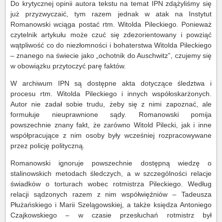
Do krytycznej opinii autora tekstu na temat IPN zdążyliśmy się
już przyzwyczaić, tym razem jednak w atak na Instytut
Romanowski wciąga postać rtm. Witolda Pileckiego. Ponieważ
czytelnik artykułu może czuć się zdezorientowany i powziąć
wątpliwość co do niezłomności i bohaterstwa Witolda Pileckiego
– znanego na świecie jako „ochotnik do Auschwitz”, czujemy się
w obowiązku przytoczyć parę faktów.
W archiwum IPN są dostępne akta dotyczące śledztwa i
procesu rtm. Witolda Pileckiego i innych współoskarżonych.
Autor nie zadał sobie trudu, żeby się z nimi zapoznać, ale
formułuje nieuprawnione sądy. Romanowski pomija
powszechnie znany fakt, że zarówno Witold Pilecki, jak i inne
współpracujące z nim osoby były wcześniej rozpracowywane
przez policję polityczną.
Romanowski ignoruje powszechnie dostępną wiedzę o
stalinowskich metodach śledczych, a w szczególności relacje
świadków o torturach wobec rotmistrza Pileckiego. Według
relacji sądzonych razem z nim współwięźniów – Tadeusza
Płużańskiego i Marii Szelągowskiej, a także księdza Antoniego
Czajkowskiego – w czasie przesłuchań rotmistrz był