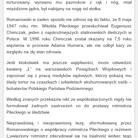
torturowany, wyrwano mu paznokcie z rąk i nóg, miał
miażdżone jądra, był nabijany na nogę od stołka.
Romanowski w żaden sposób nie odnosi się do faktu, że 8 maja
1947 roku rtm. Witolda Pileckiego przesłuchiwał Eugeniusz
Chimczak, jeden z najokrutniejszych stalinowskich śledczych w
Polsce. W 1996 roku Chimczak został skazany na 7,5 roku
więzienia w procesie Adama Humera, ale nie odbył kary ze
względu na zły stan zdrowia.
Jeśli ktokolwiek ma jeszcze wątpliwości, może odwiedzić
kwaterę „Ł” na warszawskich Powązkach Wojskowych i
zapoznać się z pracą medyków sądowych, którzy pokażą mu
ślady tortur na czaszkach i szkieletach ekshumowanych osób –
bohaterów Polskiego Państwa Podziemnego.
Według znanych przekazów nikt ze współoskarżonych nigdy nie
formułował żadnych zastrzeżeń co do postawy rotmistrza
Pileckiego w śledztwie.
Nieprawdziwą i nieuprawnioną tezę, sformułowaną przez
Romanowskiego o współpracy rotmistrza Pileckiego z reżimem
(„uwięziony rotmistrz zdecydował się na lojalność wobec tego