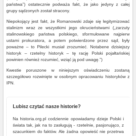
państwa”) ostatecznie podważa fakt, że jako jedyny z całej
grupy sądzonych został stracony.
Niepokojący jest fakt, że Romanowski zdaje się legitymizować
stalinizm wraz ze wszystkimi jego okrucieństwami („zarzuty
stalinowskiego państwa polskiego, sformułowane najpierw
ustami prokuratora, a potem potwierdzone przez sąd, były
poważne – to Pilecki musiał zrozumieć. Notabene dzisiejszy
historyk – rzetelny historyk – tę rację Polski pojałtańskiej
powinien również rozumieć, wziąć ją pod uwagę.”)
Kwestie poruszone w niniejszym oświadczeniu zostaną
szczegółowo rozwinięte w osobnym opracowaniu historyków z
IPN.
Lubisz czytać nasze historie?
Na historia.org.pl codziennie opowiadamy dzieje Polski i
świata tak, jak na to zasługują - rzetelnie, pasjonująco, z
szacunkiem do faktów. Ale żadna opowieść nie przetrwa