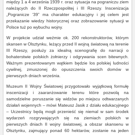
między 1 a 4 września 1939 r. oraz sytuacja na pograniczu ziem
należących do II Rzeczpospolitej i III Rzeszy. Inscenizacja
„Pogranicze ‘39” ma charakter edukacyjny i jej celem jest
przekazanie wiedzy historycznej oraz zobrazowanie sytuacji w
Polsce tuż po wybuchu wojny.
W projekcie udział weźmie ok. 200 rekonstruktorów, którym
skansen w Olsztynku, leżący przed II wojną światową na terenie
III Rzeszy, posłuży za idealną scenografię do narracji o
bohaterstwie polskich żołnierzy i odgrywania scen bitewnych.
Ważnym prezentowanym wątkiem będzie los polskiej ludności
cywilnej, zmuszonej do opuszczenia swoich domów w
pierwszych dniach września.
Muzeum II Wojny Światowej przygotowało wyjątkową formułę
inscenizacji i zaaranżowanie terenu które pozwolą na
samodzielne poruszanie się widzów po miejscu odtwarzanych
działań wojennych – mówi Mateusz Jasik z działu edukacyjnego
– Uczestnicy będą mogli przenieść się niemal w sam środek
wydarzeń rozgrywających się na ziemiach polskich w
pierwszych dniach II wojny światowej, a obszar skansenu w
Olsztynku, zajmujący ponad 60 hektarów, zostanie na jeden