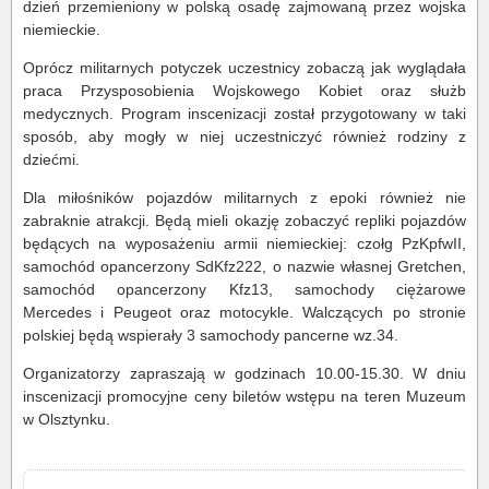
dzień przemieniony w polską osadę zajmowaną przez wojska
niemieckie.
Oprócz militarnych potyczek uczestnicy zobaczą jak wyglądała
praca Przysposobienia Wojskowego Kobiet oraz służb
medycznych. Program inscenizacji został przygotowany w taki
sposób, aby mogły w niej uczestniczyć również rodziny z
dziećmi.
Dla miłośników pojazdów militarnych z epoki również nie
zabraknie atrakcji. Będą mieli okazję zobaczyć repliki pojazdów
będących na wyposażeniu armii niemieckiej: czołg PzKpfwII,
samochód opancerzony SdKfz222, o nazwie własnej Gretchen,
samochód opancerzony Kfz13, samochody ciężarowe
Mercedes i Peugeot oraz motocykle. Walczących po stronie
polskiej będą wspierały 3 samochody pancerne wz.34.
Organizatorzy zapraszają w godzinach 10.00-15.30. W dniu
inscenizacji promocyjne ceny biletów wstępu na teren Muzeum
w Olsztynku.