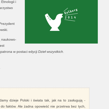
Etnologii i
warzystwo
Prezydent
wski.
ką naukowo-
est
 patrona w postaci edycji
Dzieł wszystkich
.
a
damy dzieje Polski i świata tak, jak na to zasługują -
 do faktów. Ale żadna opowieść nie przetrwa bez tych,