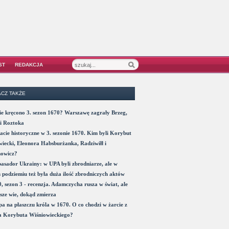
ST
REDAKCJA
CZ TAKŻE
e kręcono 3. sezon 1670? Warszawę zagrały Brzeg,
i Roztoka
acie historyczne w 3. sezonie 1670. Kim byli Korybut
iecki, Eleonora Habsburżanka, Radziwiłł i
nowicz?
sador Ukrainy: w UPA byli zbrodniarze, ale w
 podziemiu też była duża ilość zbrodniczych aktów
, sezon 3 - recenzja. Adamczycha rusza w świat, ale
sze wie, dokąd zmierza
a na płaszczu króla w 1670. O co chodzi w żarcie z
a Korybuta Wiśniowieckiego?