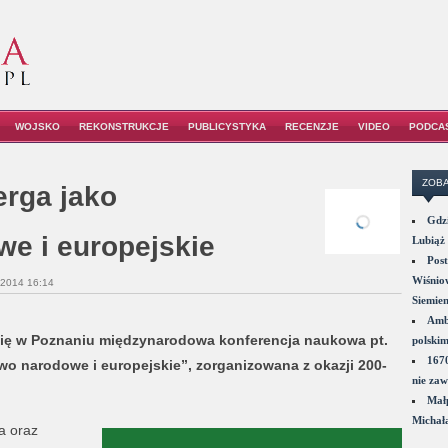
WOJSKO
REKONSTRUKCJE
PUBLICYSTYKA
RECENZJE
VIDEO
PODCA
ZOBA
erga jako
Gdzi
we i europejskie
Lubiąż 
Post
Wiśniow
2014 16:14
Siemie
Amba
 się w Poznaniu międzynarodowa konferencja naukowa pt.
polskim
1670
wo narodowe i europejskie”, zorganizowana z okazji 200-
nie zaw
Małp
Michał
a oraz