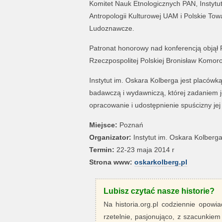
Komitet Nauk Etnologicznych PAN, Instytut 
Antropologii Kulturowej UAM i Polskie To
Ludoznawcze.
Patronat honorowy nad konferencją objął 
Rzeczpospolitej Polskiej Bronisław Komoro
Instytut im. Oskara Kolberga jest placów
badawczą i wydawniczą, której zadaniem j
opracowanie i udostępnienie spuścizny jej
Miejsce:
Poznań
Organizator:
Instytut im. Oskara Kolberg
Termin:
22-23 maja 2014 r
Strona www:
oskarkolberg.pl
Lubisz czytać nasze historie?
Na historia.org.pl codziennie opowia
rzetelnie, pasjonująco, z szacunkiem