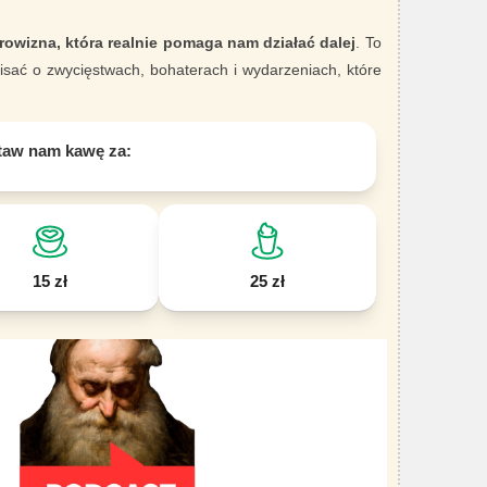
rowizna, która realnie pomaga nam działać dalej
. To
sać o zwycięstwach, bohaterach i wydarzeniach, które
taw nam kawę za:
15 zł
25 zł