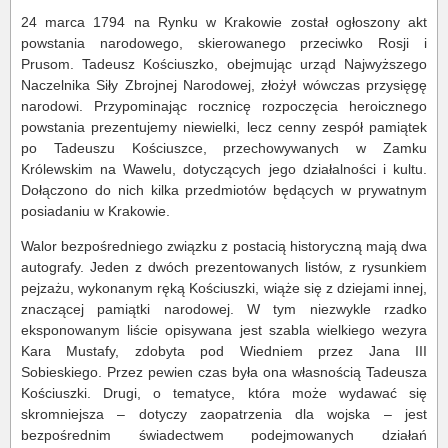
24 marca 1794 na Rynku w Krakowie został ogłoszony akt
powstania narodowego, skierowanego przeciwko Rosji i
Prusom. Tadeusz Kościuszko, obejmując urząd Najwyższego
Naczelnika Siły Zbrojnej Narodowej, złożył wówczas przysięgę
narodowi. Przypominając rocznicę rozpoczęcia heroicznego
powstania prezentujemy niewielki, lecz cenny zespół pamiątek
po Tadeuszu Kościuszce, przechowywanych w Zamku
Królewskim na Wawelu, dotyczących jego działalności i kultu.
Dołączono do nich kilka przedmiotów będących w prywatnym
posiadaniu w Krakowie.
Walor bezpośredniego związku z postacią historyczną mają dwa
autografy. Jeden z dwóch prezentowanych listów, z rysunkiem
pejzażu, wykonanym ręką Kościuszki, wiąże się z dziejami innej,
znaczącej pamiątki narodowej. W tym niezwykle rzadko
eksponowanym liście opisywana jest szabla wielkiego wezyra
Kara Mustafy, zdobyta pod Wiedniem przez Jana III
Sobieskiego. Przez pewien czas była ona własnością Tadeusza
Kościuszki. Drugi, o tematyce, która może wydawać się
skromniejsza – dotyczy zaopatrzenia dla wojska – jest
bezpośrednim świadectwem podejmowanych działań