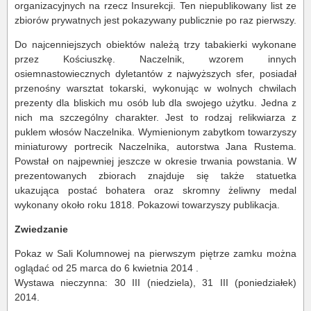
organizacyjnych na rzecz Insurekcji. Ten niepublikowany list ze
zbiorów prywatnych jest pokazywany publicznie po raz pierwszy.
Do najcenniejszych obiektów należą trzy tabakierki wykonane
przez Kościuszkę. Naczelnik, wzorem innych
osiemnastowiecznych dyletantów z najwyższych sfer, posiadał
przenośny warsztat tokarski, wykonując w wolnych chwilach
prezenty dla bliskich mu osób lub dla swojego użytku. Jedna z
nich ma szczególny charakter. Jest to rodzaj relikwiarza z
puklem włosów Naczelnika. Wymienionym zabytkom towarzyszy
miniaturowy portrecik Naczelnika, autorstwa Jana Rustema.
Powstał on najpewniej jeszcze w okresie trwania powstania. W
prezentowanych zbiorach znajduje się także statuetka
ukazująca postać bohatera oraz skromny żeliwny medal
wykonany około roku 1818. Pokazowi towarzyszy publikacja.
Zwiedzanie
Pokaz w Sali Kolumnowej na pierwszym piętrze zamku można
oglądać od 25 marca do 6 kwietnia 2014 .
Wystawa nieczynna: 30 III (niedziela), 31 III (poniedziałek)
2014.