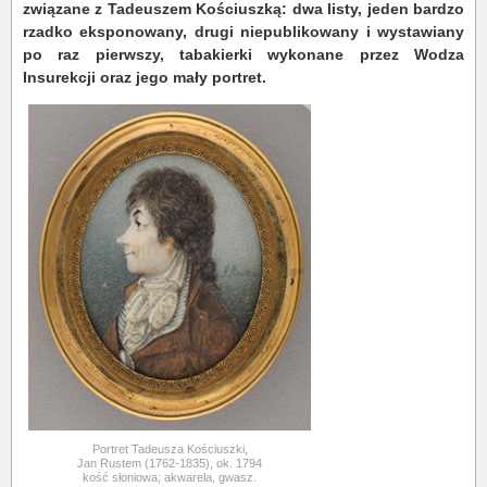
związane z Tadeuszem Kościuszką: dwa listy, jeden bardzo
rzadko eksponowany, drugi niepublikowany i wystawiany
po raz pierwszy, tabakierki wykonane przez Wodza
Insurekcji oraz jego mały portret.
Portret Tadeusza Kościuszki,
Jan Rustem (1762-1835), ok. 1794
kość słoniowa; akwarela, gwasz.