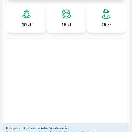
10 zł
15 zł
25 zł
Kategorie:
Kultura i sztuka
,
Wiadomości