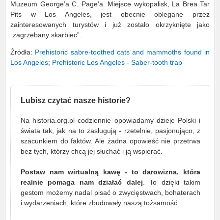
Muzeum George’a C. Page’a. Miejsce wykopalisk, La Brea Tar
Pits w Los Angeles, jest obecnie oblegane przez
zainteresowanych turystów i już zostało okrzyknięte jako
„zagrzebany skarbiec”.
Źródła:
Prehistoric sabre-toothed cats and mammoths found in
Los Angeles
;
Prehistoric Los Angeles - Saber-tooth trap
Lubisz czytać nasze historie?
Na historia.org.pl codziennie opowiadamy dzieje Polski i
świata tak, jak na to zasługują - rzetelnie, pasjonująco, z
szacunkiem do faktów. Ale żadna opowieść nie przetrwa
bez tych, którzy chcą jej słuchać i ją wspierać.
Postaw nam wirtualną kawę - to darowizna, która
realnie pomaga nam działać dalej
. To dzięki takim
gestom możemy nadal pisać o zwycięstwach, bohaterach
i wydarzeniach, które zbudowały naszą tożsamość.