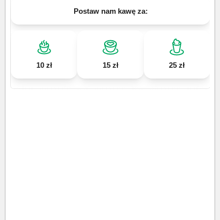
Postaw nam kawę za:
10 zł
15 zł
25 zł