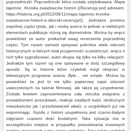
poprzedniczki. Poprzedniczki która została zatytułowana:
Mapa
tajemnic. Kronika zwiadowców historii
((Recenzja pod adresem:
https://historia.org.pl/2012/08/11/mapa-tajemnic-kronika-
zwiadowcow-historii-a-sikorski-recenzja/)). Jednakże pomimo
wspólnej części tytułu, jak i osoby autora to jednak w niektórych
elementach publikacje różnią się diametralnie. Można by wręcz
powiedzieć że autor posłuchał uwag recenzenta poprzedniej
części. Tym razem zamiast opisywać pokrótce wiele zdarzeń
historycznych w których miał przyjemność uczestniczyć, wręcz o
nich tylko sygnalizować, autor skupia się tylko na kilku relacjach.
Jednakże tym razem są one opisywane w dość szczegółowy
sposób. Są to historie które czytelnik mógł obejrzeć w
telewizyjnym programie autora:
Było… nie minęło
. Można by
powiedzieć że jest to nie tylko papierowy zapis zdarzeń
uwiecznionych na taśmie filmowej, ale także jej uzupełnienie.
Została bowiem zaprezentowana cała otoczka związana z
prowadzeniem poszukiwań, reakcje zwykłych ludzi, okolicznych
mieszkańców jak i przedstawicieli władz, o urzędnikach już nie
wspominając. Każda z historii uzupełniona jest czarno-białymi
zdjęciami czasami dość brutalnymi. Taka sytuacja ma w
szczególności miejsce w przypadku poszukiwania masowych
grobów związanych z tzw. rzezią wołyńską. Tutaj także czytelnik