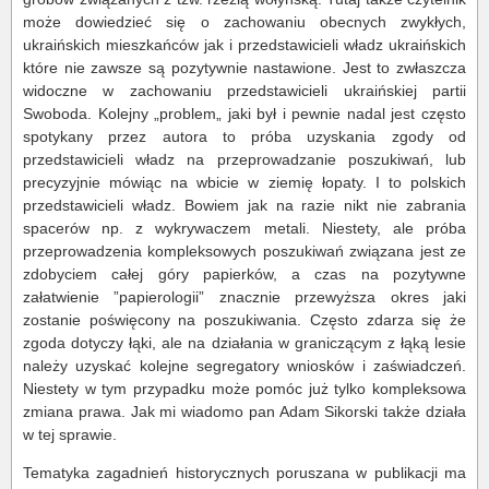
może dowiedzieć się o zachowaniu obecnych zwykłych,
ukraińskich mieszkańców jak i przedstawicieli władz ukraińskich
które nie zawsze są pozytywnie nastawione. Jest to zwłaszcza
widoczne w zachowaniu przedstawicieli ukraińskiej partii
Swoboda. Kolejny „problem„ jaki był i pewnie nadal jest często
spotykany przez autora to próba uzyskania zgody od
przedstawicieli władz na przeprowadzanie poszukiwań, lub
precyzyjnie mówiąc na wbicie w ziemię łopaty. I to polskich
przedstawicieli władz. Bowiem jak na razie nikt nie zabrania
spacerów np. z wykrywaczem metali. Niestety, ale próba
przeprowadzenia kompleksowych poszukiwań związana jest ze
zdobyciem całej góry papierków, a czas na pozytywne
załatwienie ”papierologii” znacznie przewyższa okres jaki
zostanie poświęcony na poszukiwania. Często zdarza się że
zgoda dotyczy łąki, ale na działania w graniczącym z łąką lesie
należy uzyskać kolejne segregatory wniosków i zaświadczeń.
Niestety w tym przypadku może pomóc już tylko kompleksowa
zmiana prawa. Jak mi wiadomo pan Adam Sikorski także działa
w tej sprawie.
Tematyka zagadnień historycznych poruszana w publikacji ma