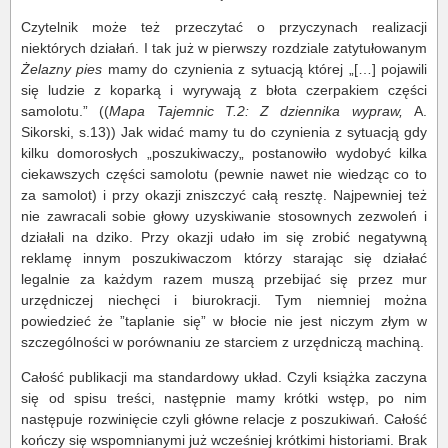
Czytelnik może też przeczytać o przyczynach realizacji
niektórych działań. I tak już w pierwszy rozdziale zatytułowanym
Żelazny pies
mamy do czynienia z sytuacją której „[…] pojawili
się ludzie z koparką i wyrywają z błota czerpakiem części
samolotu.” ((
Mapa Tajemnic T.2: Z dziennika wypraw,
A.
Sikorski, s.13)) Jak widać mamy tu do czynienia z sytuacją gdy
kilku domorosłych „poszukiwaczy„ postanowiło wydobyć kilka
ciekawszych części samolotu (pewnie nawet nie wiedząc co to
za samolot) i przy okazji zniszczyć całą resztę. Najpewniej też
nie zawracali sobie głowy uzyskiwanie stosownych zezwoleń i
działali na dziko. Przy okazji udało im się zrobić negatywną
reklamę innym poszukiwaczom którzy starając się działać
legalnie za każdym razem muszą przebijać się przez mur
urzędniczej niechęci i biurokracji. Tym niemniej można
powiedzieć że ”taplanie się” w błocie nie jest niczym złym w
szczególności w porównaniu ze starciem z urzędniczą machiną.
Całość publikacji ma standardowy układ. Czyli książka zaczyna
się od spisu treści, następnie mamy krótki wstęp, po nim
następuje rozwinięcie czyli główne relacje z poszukiwań. Całość
kończy się wspomnianymi już wcześniej krótkimi historiami. Brak