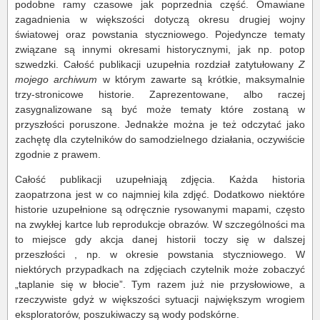
podobne ramy czasowe jak poprzednia część. Omawiane
zagadnienia w większości dotyczą okresu drugiej wojny
światowej oraz powstania styczniowego. Pojedyncze tematy
związane są innymi okresami historycznymi, jak np. potop
szwedzki. Całość publikacji uzupełnia rozdział zatytułowany
Z
mojego archiwum
w którym zawarte są krótkie, maksymalnie
trzy-stronicowe historie. Zaprezentowane, albo raczej
zasygnalizowane są być może tematy które zostaną w
przyszłości poruszone. Jednakże można je też odczytać jako
zachętę dla czytelników do samodzielnego działania, oczywiście
zgodnie z prawem.
Całość publikacji uzupełniają zdjęcia. Każda historia
zaopatrzona jest w co najmniej kila zdjęć. Dodatkowo niektóre
historie uzupełnione są odręcznie rysowanymi mapami, często
na zwykłej kartce lub reprodukcje obrazów. W szczególności ma
to miejsce gdy akcja danej historii toczy się w dalszej
przeszłości , np. w okresie powstania styczniowego. W
niektórych przypadkach na zdjęciach czytelnik może zobaczyć
„taplanie się w błocie”. Tym razem już nie przysłowiowe, a
rzeczywiste gdyż w większości sytuacji największym wrogiem
eksploratorów, poszukiwaczy są wody podskórne.