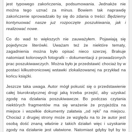
jest typowego zakończenia, podsumowania. Jednakże nie
można tego uznać za minus. Bowiem tak naprawdę
zakończenie sprowadzało by się do zdania o treści:
Będziemy
kontynuować nasze już rozpoczęte poszukiwania, jak i
realizować nowe
.
Co do wad to większych nie zauważyłem. Pojawiają się
pojedyncze literówki. Uważam też że niektóre tematy,
zagadnienia można było opisać nieco szerzej. Brakuje
natomiast kolorowych fotografii – dokumentacji z prowadzonych
prac poszukiwawczych. Można było je przedstawić chociaż by w
postaci kilkustronicowej wstawki zlokalizowanej na przykład na
końcu książki.
Jeszcze taka uwaga. Autor mógł pokusić się o przedstawienie
całej biurokratycznej drogi jaką trzeba przejść, aby uzyskać
zgodę na działania poszukiwawcze. Bo podczas czytania
niektórych fragmentów ma się wrażenie że przyjeżdża na
miejsce i wszelkie dokumenty załatwia „od ręki” na miejscu.
Chociaż z drugiej strony może ze względu na to że autor jest
osobą dość znaną właśnie z takich działań więc i uzyskanie
zgody na działanie jest ułatwione. Natomiast gdyby był by to