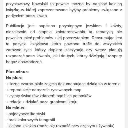
przysłowiowy Kowalski to pewnie można by napisać kolejną
książkę w której zaprezentowane byłyby problemy związane z
podjęciem poszukiwań.
Publikacja jest napisana przystępnym językiem i każdy,
niezależnie od stopnia zainteresowania tą tematyką nie
powinien mieć problemów z jej przeczytaniem. Reasumując jest
to pozycja książkowa która powinna trafić do wszystkich
zarówno tych którzy dopiero zaczynają czy wręcz planują
rozpocząć poszukiwania, jak i do tych, którzy dźwigają już spory
bagaż doświadczeń.
Plus minus:
Na plus:
+ liczne czarno-białe zdjęcia dokumentujące działania w terenie
+ reprodukcje odręcznie rysowanych map
+ cytaty świadków zdarzeń, bądź ich potomków
+ relacje z działań poza granicami kraju
Na minus:
- pojedyncze literówki
- brak kolorowych fotografii
- klejona książka (może się rozpaść przy częstym używaniu)