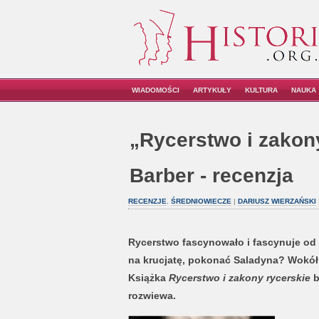
WIADOMOŚCI
ARTYKUŁY
KULTURA
NAUKA
„Rycerstwo i zakony
Barber - recenzja
RECENZJE
,
ŚREDNIOWIECZE
|
DARIUSZ WIERZAŃSKI
Rycerstwo fascynowało i fascynuje od 
na krucjatę, pokonać Saladyna? Wokół 
Książka
Rycerstwo i zakony rycerskie
b
rozwiewa.