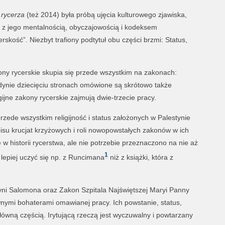
 rycerza
(też 2014) była próbą ujęcia kulturowego zjawiska,
z z jego mentalnością, obyczajowością i kodeksem
skość”. Niezbyt trafiony podtytuł obu części brzmi: Status,
ny rycerskie skupia się przede wszystkim na zakonach:
edynie dziecięciu stronach omówione są skrótowo także
gijne zakony rycerskie zajmują dwie-trzecie pracy.
rzede wszystkim religijność i status założonych w Palestynie
su krucjat krzyżowych i roli nowopowstałych zakonów w ich
ę w historii rycerstwa, ale nie potrzebie przeznaczono na nie aż
1
k lepiej uczyć się np. z Runcimana
niż z książki, która z
yni Salomona oraz Zakon Szpitala Najświętszej Maryi Panny
ymi bohaterami omawianej pracy. Ich powstanie, status,
 główną częścią. Irytującą rzeczą jest wyczuwalny i powtarzany