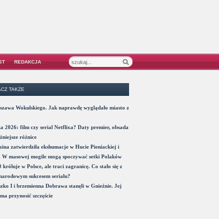
ST
REDAKCJA
CZ TAKŻE
szawa Wokulskiego. Jak naprawdę wyglądało miasto z
a 2026: film czy serial Netflixa? Daty premier, obsada
żniejsze różnice
ina zatwierdziła ekshumacje w Hucie Pieniackiej i
. W masowej mogile mogą spoczywać setki Polaków
 króluje w Polsce, ale traci zagranicę. Co stało się z
narodowym sukcesem serialu?
zko I i brzemienna Dobrawa stanęli w Gnieźnie. Jej
ma przynosić szczęście