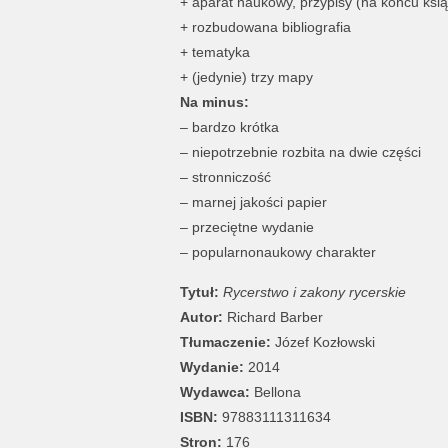
+ aparat naukowy, przypisy (na końcu ksią
+ rozbudowana bibliografia
+ tematyka
+ (jedynie) trzy mapy
Na minus:
– bardzo krótka
– niepotrzebnie rozbita na dwie części
– stronniczość
– marnej jakości papier
– przeciętne wydanie
– popularnonaukowy charakter
Tytuł:
Rycerstwo i zakony rycerskie
Autor:
Richard Barber
Tłumaczenie:
Józef Kozłowski
Wydanie:
2014
Wydawca:
Bellona
ISBN:
97883111311634
Stron:
176