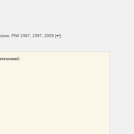
szawa: PIW 1987, 1997, 2009 [
↩
]
teresować: