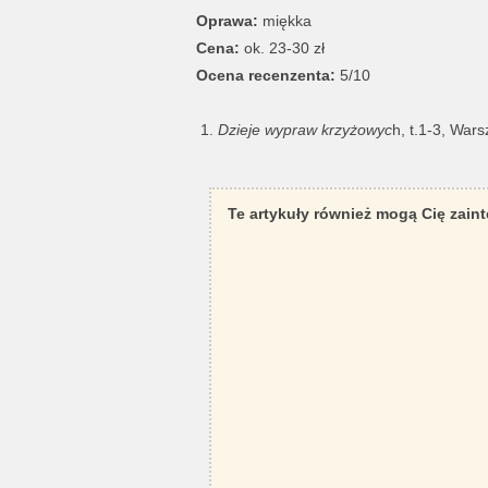
Oprawa:
miękka
Cena:
ok. 23-30 zł
Ocena recenzenta:
5/10
Dzieje wypraw krzyżowyc
h, t.1-3, War
Te artykuły również mogą Cię zain