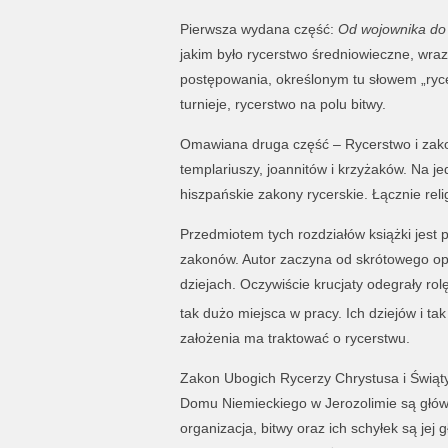
Pierwsza wydana część:
Od wojownika do
jakim było rycerstwo średniowieczne, wra
postępowania, określonym tu słowem „rycer
turnieje, rycerstwo na polu bitwy.
Omawiana druga część – Rycerstwo i zako
templariuszy, joannitów i krzyżaków. Na j
hiszpańskie zakony rycerskie. Łącznie reli
Przedmiotem tych rozdziałów książki jest p
zakonów. Autor zaczyna od skrótowego opi
dziejach. Oczywiście krucjaty odegrały rol
tak dużo miejsca w pracy. Ich dziejów i ta
założenia ma traktować o rycerstwu.
Zakon Ubogich Rycerzy Chrystusa i Świąt
Domu Niemieckiego w Jerozolimie są główn
organizacja, bitwy oraz ich schyłek są jej