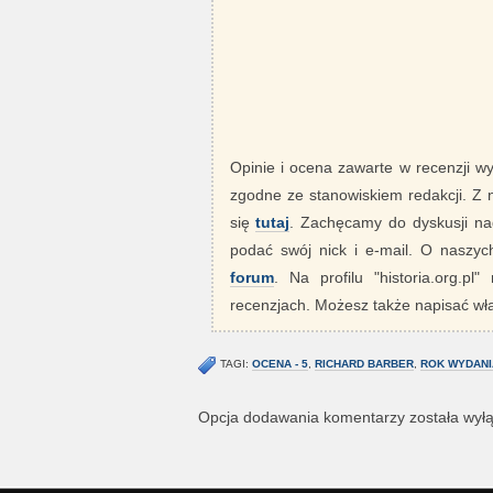
Opinie i ocena zawarte w recenzji w
zgodne ze stanowiskiem redakcji. Z
się
tutaj
. Zachęcamy do dyskusji nad
podać swój nick i e-mail. O nasz
forum
. Na profilu "historia.org.pl
recenzjach. Możesz także napisać wła
TAGI:
OCENA - 5
,
RICHARD BARBER
,
ROK WYDANIA
Opcja dodawania komentarzy została wył