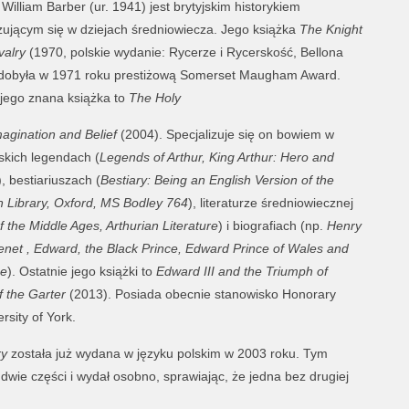
William Barber (ur. 1941) jest brytyjskim historykiem
izującym się w dziejach średniowiecza. Jego książka
The Knight
valry
(1970, polskie wydanie: Rycerze i Rycerskość, Bellona
dobyła w 1971 roku prestiżową Somerset Maugham Award.
 jego znana książka to
The Holy
magination and Belief
(2004). Specjalizuje się on bowiem w
skich legendach (
Legends of Arthur, King Arthur: Hero and
), bestiariuszach (
Bestiary: Being an English Version of the
n Library, Oxford, MS Bodley 764
), literaturze średniowiecznej
f the Middle Ages, Arthurian Literature
) i biografiach (np.
Henry
enet , Edward, the Black Prince, Edward Prince of Wales and
ne
). Ostatnie jego książki to
Edward III and the Triumph of
f the Garter
(2013). Posiada obecnie stanowisko Honorary
rsity of York.
ry
została już wydana w języku polskim w 2003 roku. Tym
dwie części i wydał osobno, sprawiając, że jedna bez drugiej