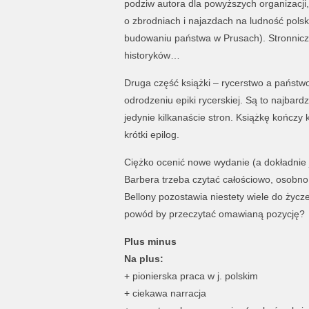
podziw autora dla powyższych organizacji,
o zbrodniach i najazdach na ludność pols
budowaniu państwa w Prusach). Stronniczo
historyków…
Druga część książki – rycerstwo a państwo
odrodzeniu epiki rycerskiej. Są to najbardz
jedynie kilkanaście stron. Książkę kończy 
krótki epilog.
Ciężko ocenić nowe wydanie (a dokładnie 
Barbera trzeba czytać całościowo, osobno 
Bellony pozostawia niestety wiele do życze
powód by przeczytać omawianą pozycję?
Plus minus
Na plus:
+ pionierska praca w j. polskim
+ ciekawa narracja