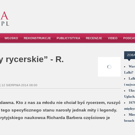
WOJSKO
REKONSTRUKCJE
PUBLICYSTYKA
RECENZJE
VIDEO
PODCA
ZOBA
 rycerskie” - R.
War
Lalki?
Lalk
i najwa
| 12 SIERPNIA 2014 08:00
Ukra
Ugłach
dawna. Kto z nas za młodu nie chciał być rycerzem, ruszyć
1670
między
tego specyficznego stanu narosły jednak mity i legendy.
Mies
rytyjskiego naukowca Richarda Barbera częściowo je
brzuch 