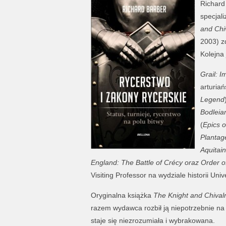
Richard 
specjal
and Chi
2003) z
Kolejna
Grail: I
arturiań
Legend
Bodleia
(
Epics o
Plantag
Aquitai
England: The Battle of Crécy oraz Order o
Visiting Professor na wydziale historii Unive
Oryginalna książka
The Knight and Chival
razem wydawca rozbił ją niepotrzebnie na 
staje się niezrozumiała i wybrakowana.