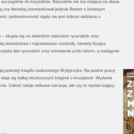
 szczególnie do krzyżaków. Naturalnie nie ma miejsca na słowa
ką czy litewską (wzmiankował jedynie Barber o krwawym
ść i jednostronność nigdy nie jest dobrze widziana u
 – skupia się na świeckich zakonach rycerskich oraz
iej wartościowe i najciekawsze rozdziały, niestety liczące
krytyka idei rycerskich oraz omówienie prób reform, a następnie
jej połowę) książki zasłużonego Brytyjczyka. Na pewno pracę
staje się kalką niezliczonych książek o krucjatach. Wydanie
nia. Całość ratuje ciekawa narracja, ale czy to wystarczający