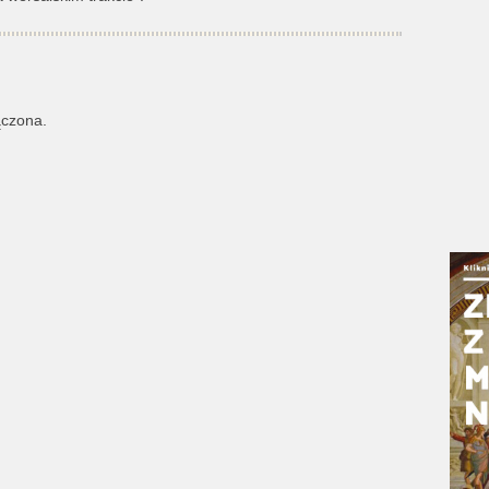
ączona.