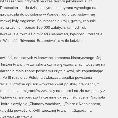
zyt fali represji przypadł na czas terroru jakobinów, a ich
Robespierre – do dziś jest symbolem tyrana wyrosłego na
oprowadziła do powstania w Wandei, lud przeciwstawił się
owej były tragiczne. Spustoszenie kraju, gwałty, rabunki,
ksze wrażenie – ponad 100 000 zabitych, rannych lub
ska, ale również o miłości i nienawiści, lojalności i zdradzie,
e ”Wolność, Równość, Braterstwo”, a w tle ludzkie
powieści, napisanych w konwencji romansu historycznego. Jej
historii Francji, w związku z czym większość z nich toczy się na
ydarzenia mało znane polskiemu czytelnikowi, nie zapominając
Po III rozbiorze Polski, a zwłaszcza upadku powstania
acja. Ojczyznę opuścił wówczas kwiat polskiej inteligencji, z
e pokolenia emigrantów związały na dobre i na złe swoje losy z
opławska, ale porusza także inne okresy historyczne. Napisała
a którą złożyły się „Złamany wachlarz„, „Talerz z Napoleonem„
rką cyklu powieści o XVIII-wiecznej Francji – „Szpada na
a wersalskim trakcie”.