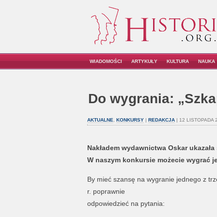
WIADOMOŚCI
ARTYKUŁY
KULTURA
NAUKA
Do wygrania: „Szka
AKTUALNE
,
KONKURSY
|
REDAKCJA
| 12 LISTOPADA 
Nakładem wydawnictwa Oskar ukazała si
W naszym konkursie możecie wygrać jed
By mieć szansę na wygranie jednego z trz
r. poprawnie
odpowiedzieć na pytania: