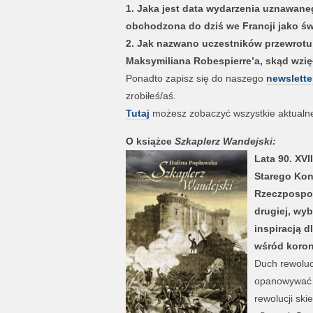
1. Jaka jest data wydarzenia uznawane
obchodzona do dziś we Francji jako ś
2. Jak nazwano uczestników przewrotu, 
Maksymiliana Robespierre’a, skąd wzię
Ponadto zapisz się do naszego
newslette
zrobiłeś/aś.
Tutaj
możesz zobaczyć wszystkie aktualne 
O książce
Szkaplerz Wandejski:
Lata 90. XVI
Starego Kon
Rzeczpospol
drugiej, wyb
inspiracją 
wśród koro
Duch rewoluc
opanowywać k
rewolucji ski