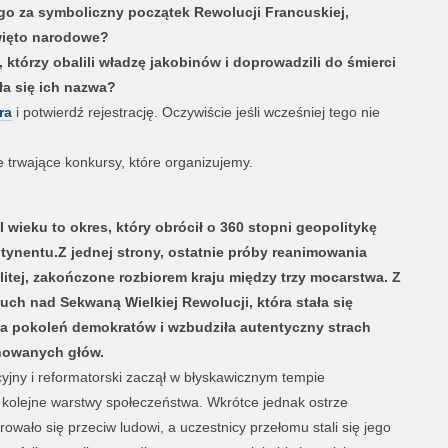
go za symboliczny początek Rewolucji Francuskiej,
więto narodowe?
którzy obalili władzę jakobinów i doprowadzili do śmierci
ła się ich nazwa?
ra
i potwierdź rejestrację. Oczywiście jeśli wcześniej tego nie
trwające konkursy, które organizujemy.
II wieku to okres, który obrócił o 360 stopni geopolitykę
tynentu.Z jednej strony, ostatnie próby reanimowania
itej, zakończone rozbiorem kraju między trzy mocarstwa. Z
uch nad Sekwaną Wielkiej Rewolucji, która stała się
dla pokoleń demokratów i wzbudziła autentyczny strach
nowanych głów.
yjny i reformatorski zaczął w błyskawicznym tempie
olejne warstwy społeczeństwa. Wkrótce jednak ostrze
erowało się przeciw ludowi, a uczestnicy przełomu stali się jego