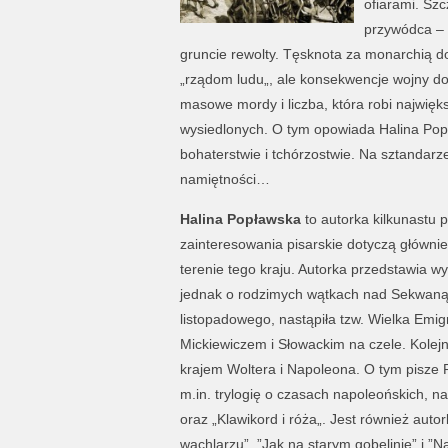
ofiarami. Szc
przywódca – 
gruncie rewolty. Tęsknota za monarchią d
„rządom ludu„, ale konsekwencje wojny dom
masowe mordy i liczba, która robi najwię
wysiedlonych. O tym opowiada Halina Popław
bohaterstwie i tchórzostwie. Na sztandarz
namiętności…
Halina Popławska
to autorka kilkunastu 
zainteresowania pisarskie dotyczą głównie 
terenie tego kraju. Autorka przedstawia w
jednak o rodzimych wątkach nad Sekwaną. 
listopadowego, nastąpiła tzw. Wielka Emigr
Mickiewiczem i Słowackim na czele. Kolejn
krajem Woltera i Napoleona. O tym pisze P
m.in. trylogię o czasach napoleońskich, n
oraz „Klawikord i róża„. Jest również auto
wachlarzu”, ”Jak na starym gobelinie” i ”N