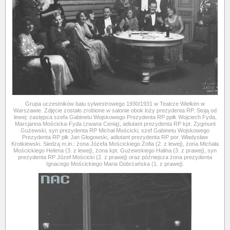
Grupa uczestników balu sylwestrowego 1930/1931 w Teatrze Wielkim w
Warszawie. Zdjęcie zostało zrobione w salonie obok loży prezydenta RP. Stoją od
lewej: zastępca szefa Gabinetu Wojskowego Prezydenta RP ppłk Wojciech Fyda,
Marcjanna Mościcka-Fyda (zwana Cenią), adiutant prezydenta RP kpt. Zygmunt
Gużewski, syn prezydenta RP Michał Mościcki, szef Gabinetu Wojskowego
Prezydenta RP płk Jan Głogowski, adiutant prezydenta RP por. Władysław
Krotkiewski. Siedzą m.in.: żona Józefa Mościckiego Zofia (2. z lewej), żona Michała
Mościckiego Helena (3. z lewej), żona kpt. Gużewskiego Halina (3. z prawej), syn
prezydenta RP Józef Mościcki (2. z prawej) oraz późniejsza żona prezydenta
Ignacego Mościckiego Maria Dobrzańska (1. z prawej).