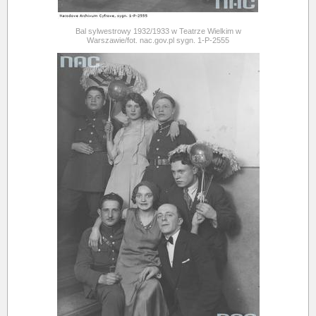
Bal sylwestrowy 1932/1933 w Teatrze Wielkim w
Warszawie/fot. nac.gov.pl sygn. 1-P-2555