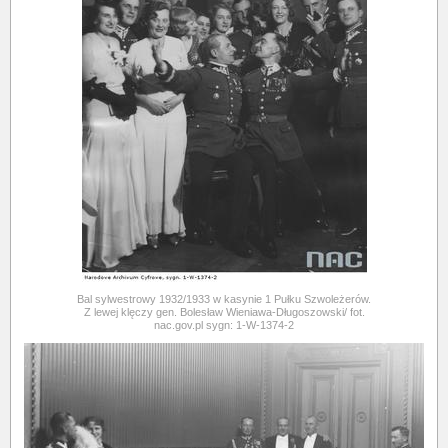
Bal sylwestrowy 1932/1933 w kasynie 1 Pułku Szwoleżerów.
Z lewej klęczy gen. Bolesław Wieniawa-Długoszowski/ fot.
nac.gov.pl sygn: 1-W-1374-2