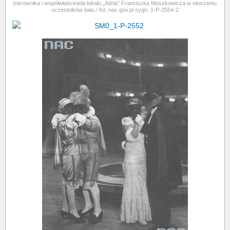
kierownika i współwłaściciela lokalu „Adria” Franciszka Moszkowicza w otoczeniu
uczestników balu./ fot. nac.gov.pl sygn. 1-P-2554-2