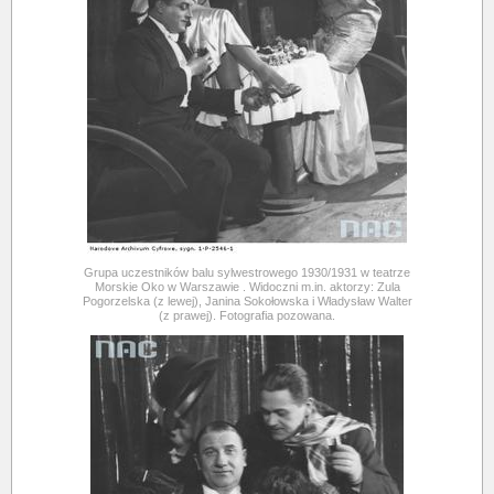
Grupa uczestników balu sylwestrowego 1930/1931 w teatrze
Morskie Oko w Warszawie . Widoczni m.in. aktorzy: Zula
Pogorzelska (z lewej), Janina Sokołowska i Władysław Walter
(z prawej). Fotografia pozowana.