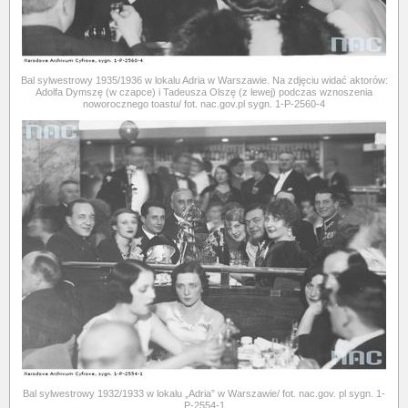
Bal sylwestrowy 1935/1936 w lokalu Adria w Warszawie. Na zdjęciu widać aktorów:
Adolfa Dymszę (w czapce) i Tadeusza Olszę (z lewej) podczas wznoszenia
noworocznego toastu/ fot. nac.gov.pl sygn. 1-P-2560-4
Bal sylwestrowy 1932/1933 w lokalu „Adria” w Warszawie/ fot. nac.gov. pl sygn. 1-
P-2554-1