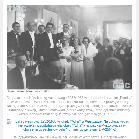
Grupa uczestników balu sylwestrowego 1932/1933 w kabarecie literackim „Femina”
w Warszawie . Widoczni m.in.: pani Irena Horecka (pierwsza z prawej w białej
sukni), pani Barbara Gilewska (druga z prawej w białej sukni), pan Ludwik Lawiński
(stoi piąty z lewej), Stefan Laskowski (stoi czwarty lewej) oraz dyrektor orkiestry
Alfred Melodyst (stoi drugi z lewej)/ fot. nac.gov.pl sygn. 1-P-2557-2
Bal sylwestrowy 1932/1933 w lokalu „Adria” w Warszawie. Na zdjęciu widać