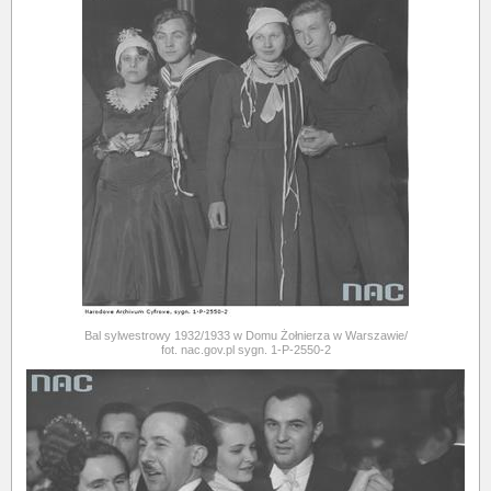
Bal sylwestrowy 1932/1933 w Domu Żołnierza w Warszawie/
fot. nac.gov.pl sygn. 1-P-2550-2