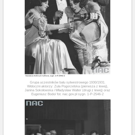
Grupa uczestników balu sylwestrowego 1930/1931.
Widoczni aktorzy: Zula Pogorzelska (pierwsza z lewej),
Janina Sokołowska i Władysław Walter (drugi z lewej) oraz
Eugeniusz Bodo/ fot. nac.gov.pl sygn. 1-P-2546-2