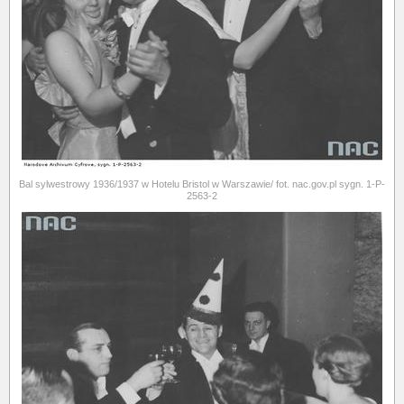
Bal sylwestrowy 1936/1937 w Hotelu Bristol w Warszawie/ fot. nac.gov.pl sygn. 1-P-
2563-2