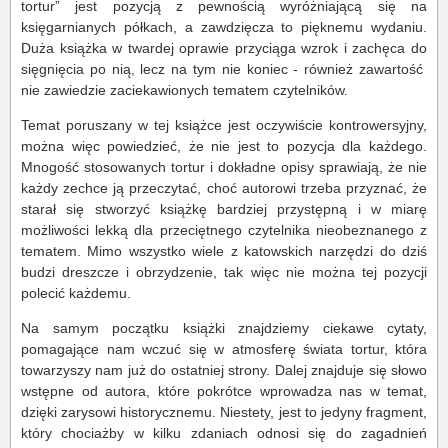
tortur” jest pozycją z pewnością wyróżniającą się na
księgarnianych półkach, a zawdzięcza to pięknemu wydaniu.
Duża książka w twardej oprawie przyciąga wzrok i zachęca do
sięgnięcia po nią, lecz na tym nie koniec - również zawartość
nie zawiedzie zaciekawionych tematem czytelników.
Temat poruszany w tej książce jest oczywiście kontrowersyjny,
można więc powiedzieć, że nie jest to pozycja dla każdego.
Mnogość stosowanych tortur i dokładne opisy sprawiają, że nie
każdy zechce ją przeczytać, choć autorowi trzeba przyznać, że
starał się stworzyć książkę bardziej przystępną i w miarę
możliwości lekką dla przeciętnego czytelnika nieobeznanego z
tematem. Mimo wszystko wiele z katowskich narzędzi do dziś
budzi dreszcze i obrzydzenie, tak więc nie można tej pozycji
polecić każdemu.
Na samym początku książki znajdziemy ciekawe cytaty,
pomagające nam wczuć się w atmosferę świata tortur, która
towarzyszy nam już do ostatniej strony. Dalej znajduje się słowo
wstępne od autora, które pokrótce wprowadza nas w temat,
dzięki zarysowi historycznemu. Niestety, jest to jedyny fragment,
który chociażby w kilku zdaniach odnosi się do zagadnień