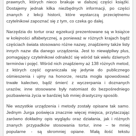
prawnych, których nieco brakuje w dalszej części książki.
Dostajemy jednak kilka niezbędnych informacji, po części
znanych z lekcji historii, które wystarczą przeciętnemu
czytelnikowi zapoznać się z tym, co czeka go dalej.
Narzędzia do tortur oraz egzekucji prezentowane są w książce
w kolejności alfabetycznej, a ponieważ w różnych krajach bądź
częściach świata stosowano różne nazwy, znajdziemy także listy
innych nazw dla danego urządzenia. Jest to niewątpliwy plus,
pomagający czytelnikowi odnaleźć się wśród tak wielu dziwnych
terminów i pojęć. Wśród nich znajdziemy aż 138 różnych metod,
z których część ograniczała się jedynie do publicznego
ośmieszenia i ujmy na honorze, reszta mogła spowodować
trwałe kalectwo, bądź śmierć z wyczerpania i doznanych
urazów, inne stosowane były natomiast do bezpośredniego
pozbawienia życia w bardziej lub mniej drastyczny sposób.
Nie wszystkie urządzenia i metody zostały opisane tak samo.
Jednym Jurga poświęca znacznie więcej miejsca, przytaczając
zarówno dokładny opis wyglądu oraz działania, jak i różnych
znanych przypadków stosowania tortur, inne – te mniej
popularne - są skromniej opiane. Małą ilość tekstu