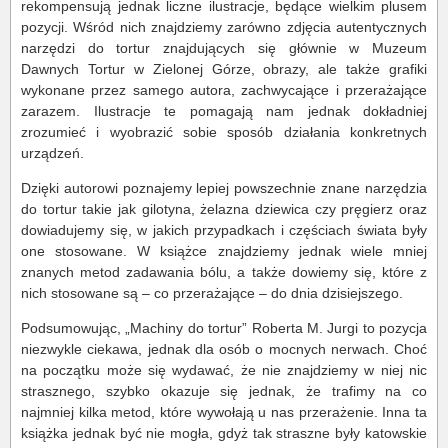
rekompensują jednak liczne ilustracje, będące wielkim plusem
pozycji. Wśród nich znajdziemy zarówno zdjęcia autentycznych
narzędzi do tortur znajdujących się głównie w Muzeum
Dawnych Tortur w Zielonej Górze, obrazy, ale także grafiki
wykonane przez samego autora, zachwycające i przerażające
zarazem. Ilustracje te pomagają nam jednak dokładniej
zrozumieć i wyobrazić sobie sposób działania konkretnych
urządzeń.
Dzięki autorowi poznajemy lepiej powszechnie znane narzędzia
do tortur takie jak gilotyna, żelazna dziewica czy pręgierz oraz
dowiadujemy się, w jakich przypadkach i częściach świata były
one stosowane. W książce znajdziemy jednak wiele mniej
znanych metod zadawania bólu, a także dowiemy się, które z
nich stosowane są – co przerażające – do dnia dzisiejszego.
Podsumowując, „Machiny do tortur” Roberta M. Jurgi to pozycja
niezwykle ciekawa, jednak dla osób o mocnych nerwach. Choć
na początku może się wydawać, że nie znajdziemy w niej nic
strasznego, szybko okazuje się jednak, że trafimy na co
najmniej kilka metod, które wywołają u nas przerażenie. Inna ta
książka jednak być nie mogła, gdyż tak straszne były katowskie